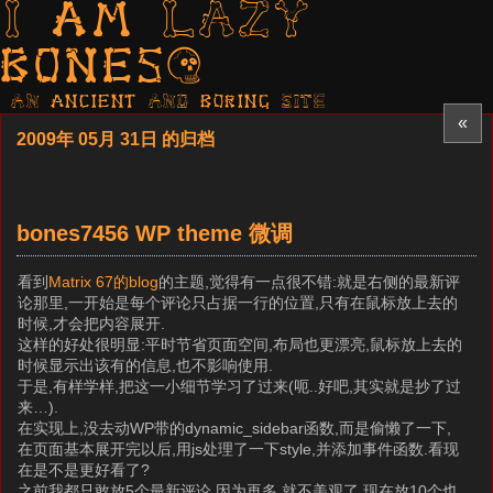
I am LAZY
bones?
AN ancient AND boring SITE
«
2009年 05月 31日 的归档
bones7456 WP theme 微调
看到
Matrix 67的blog
的主题,觉得有一点很不错:就是右侧的最新评
论那里,一开始是每个评论只占据一行的位置,只有在鼠标放上去的
时候,才会把内容展开.
这样的好处很明显:平时节省页面空间,布局也更漂亮,鼠标放上去的
时候显示出该有的信息,也不影响使用.
于是,有样学样,把这一小细节学习了过来(呃..好吧,其实就是抄了过
来…).
在实现上,没去动WP带的dynamic_sidebar函数,而是偷懒了一下,
在页面基本展开完以后,用js处理了一下style,并添加事件函数.看现
在是不是更好看了?
之前我都只敢放5个最新评论,因为再多,就不美观了.现在放10个也