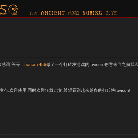
s?
AN ancient AND boring SITE
 和 敏感词 等等…
bones7456
做了一个打砖块游戏的favicon.创意来自之前
发布.欢迎使用,同时欢迎转载此文,希望看到越来越多的打砖块favicon!