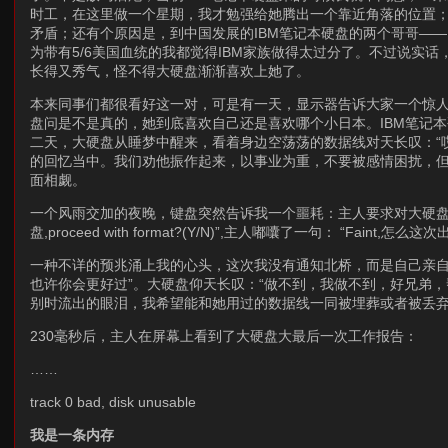
时工，在这里做一个星期，我才勉强给她腾出一个靠近角落的位置
矛盾；还有个原因是，到中国发展的IBM笔记本硬盘的两个哥哥——I
为带有5/6美国血统的我都觉得IBM家族做得太过分了。不过说实话
长得又秀气，怪不得大硬盘渐渐喜欢上她了。
本来同事们都很看好这一对，可是有一天，显示器告诉大家一个惊人的
盘问是不是真的，她到底喜欢自己还是喜欢哪个小日本。IBM笔记本
二天，大硬盘从睡梦中醒来，看着身边空荡荡的数据线对天长叹：“
的回忆当中。我们劝他振作起来，以事业为重，不要被感情困扰，但
面相觑。
一个风雨交加的夜晚，键盘突然告诉我一个噩耗：主人要求对大硬盘进行Forma
盘,proceed with format?(Y/N)”,主人嘟囔了一句： “Faint,怎
一种不详的预兆涌上我的心头，这次我没有通知北桥，而是自己亲自
也许你会更好过”。大硬盘仰天长叹：“做不到，我做不到，好兄弟
别时流出的眼泪，我希望能和她用过的数据线一同被埋葬或者被丢弃
230毫秒后，主人在屏幕上看到了大硬盘大最后一次工作报告：
……
track 0 bad, disk unusable
我是一条内存