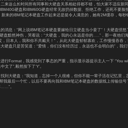
；二来这么长时间所有同事和大硬盘关系相处得都不错，怕大家不适应新
BM40G硬盘和IBM60G硬盘经常无故扔掉数据、拒绝工作，还死不要
，新来的IBM笔记本硬盘工作起来还是挺令人满意的，她有2M缓存，每秒钟
消息：“网上说IBM笔记本硬盘要嫁给日立硬盘当小妾了”！大硬盘愤怒了
硬盘黯然神伤，哭着说：“大硬盘，我的心永远是你的…..”，那一夜他们
哎，日本人，我和你不共戴天！”，从此大硬盘郁郁寡欢，工作慢慢吞吞
大硬盘只是苦笑道：“爱情，你们没有经历过，永远也不会明白的”，我
t，我感觉到了事态的严重，指示显示器提示主人一下 “You will lose a
么这次出中文了”,毅然按下了‘Y’。
找到大硬盘：“我知道，忘掉一个人很难，但你不能一辈子活在记忆里，
，帮我最后一个忙，以后不要再向我和IBM笔记本硬盘的数据线上传输信
……”。