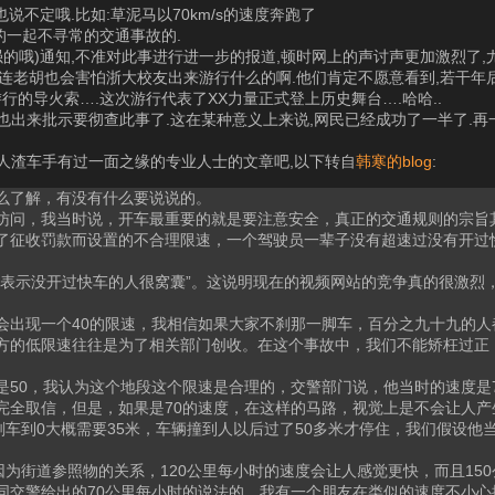
说不定哦.比如:草泥马以70km/s的速度奔跑了
的一起不寻常的交通事故的.
强的哦)通知,不准对此事进行进一步的报道,顿时网上的声讨声更加激烈了,
连老胡也会害怕浙大校友出来游行什么的啊.他们肯定不愿意看到,若干年后
行的导火索….这次游行代表了XX力量正式登上历史舞台….哈哈..
也出来批示要彻查此事了.这在某种意义上来说,网民已经成功了一半了.
人渣车手有过一面之缘的专业人士的文章吧,以下转自
韩寒的blog
:
么了解，有没有什么要说说的。
访问，我当时说，开车最重要的就是要注意安全，真正的交通规则的宗旨
了征收罚款而设置的不合理限速，一个驾驶员一辈子没有超速过没有开过
，表示没开过快车的人很窝囊”。这说明现在的视频网站的竞争真的很激烈
会出现一个40的限速，我相信如果大家不刹那一脚车，百分之九十九的人
方的低限速往往是为了相关部门创收。在这个事故中，我们不能矫枉过正，
50，我认为这个地段这个限速是合理的，交警部门说，他当时的速度是
全取信，但是，如果是70的速度，在这样的马路，视觉上是不会让人产生
刹车到0大概需要35米，车辆撞到人以后过了50多米才停住，我们假设他
因为街道参照物的关系，120公里每小时的速度会让人感觉更快，而且15
同交警给出的70公里每小时的说法的，我有一个朋友在类似的速度不小心