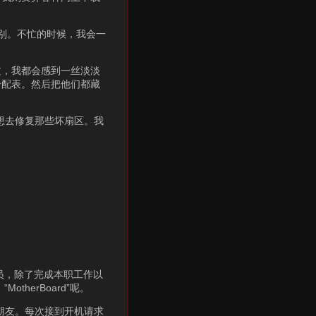
别。不忙的时候，我会一
过，我都会感到一丝淡淡
分配表。然后把他们都藏
。
想去修复那些坏扇区。我
成员，除了完成本职工作以
herBoard”呢。
朋友。每次接到开机请求