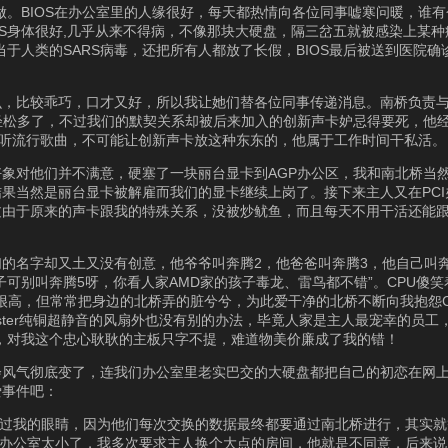
做。BIOS在办公室里的人缘很好，每天都热情向各位同事嘘寒问暖，谁
S身体很好,几乎从来不得病，不像那块大硬盘，隔三岔五就被感染上某种病
于人类的SARS病毒，还把所有人都放了长假，BIOS最后被送到医院确
比较乖巧，口才又好，所以我让她们替各位同事传递消息。南桥负责与I/O
轻松多了，不过我们的默契关系却被后来加入的创新声卡妒忌得要死，他
欢听流行歌曲，不可能让创新声卡放这种东东的，他属于工作时间干私活。
象对他们并不满意，硬塞了一块丽台显卡到AGP办公区，我和南北桥当
果当然是丽台显卡被解雇而我们的显卡继续上岗了。接下来主人又在PCI
过由于原来的声卡跟我的特殊关系，没被炒鱿鱼，而且每天不用干活还能
但他们的名字却又土又没有创意，他爷爷叫奔腾2，他爸爸叫奔腾3，他自己叫
可别叫奔腾5呀，你看人家AMD家的孩子毒龙、雷鸟都不错”。CPU傻笑
情很高，但常常把身边的北桥弄的脏兮兮，为此爱干净的北桥不断向我抱怨
Master纯铜超静音的风扇外也没有别的办法，毕竟人家是主人最宠幸的员
伪，对我这个忠心耿耿的主板只字不提，难道物美价廉成了我的错！
会风气彻底变了，连我们办公室里老实巴交的大硬盘都把自己的初恋在网
爱事件吧：
不过我的眼睛，因为他们每次交换的数据最终都要通过南北桥进行，其实
来办公室太小了，我多次要求主人换个大点的房间，他就是不同意，后来说