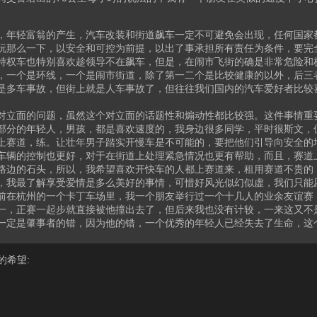
，年轻富翁的产生，汽车改装和街道飙车一定不可避免会出现，任何国家
玩那么一下，以安全和可控为前提，以出了事承担所有责任为条件，要完
特权车也特别喜欢趁领导不在飙车，但是，在闹市飞街的确是非常危险和
，一个是环线，一个是闹市街道，除了第一二个是比较健康的以外，后三
是多车事故，但街上就是人车事故了，但往往我们国内的汽车爱好者比较
对立面的问题，虽然这个对立面的话题性和煽动性都比较强。这件事情重
部分的年轻人，男孩，都是喜欢速度的，我身边很多同学，平时很斯文，
上赛道，练。让壮年男子踏实开慢车是不可能的，要把他们引导向安全的
车辆的控制也更好，对于在街道上处理紧急情况也更有帮助，而且，赛道
路边的石头，所以，我希望喜欢开快车的人都上赛道来，租用赛道不贵的
，我最了解享受爱情是多么美好的事情，可惜好风光似幻似虚，我们只能
前在杭州的一个卡丁车场里，我一个朋友举行过一个十几人的业余友谊赛
一，正赛一起步就直接被他撞出去了，但后来我也没有计较，一来这又不
一定是肇事者的错，因为他的错，一个优秀的年轻人已经失去了生命，这
的希望: