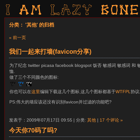
I am LAZY bone
分类： '其他' 的归档
« 前一页
我们一起来打墙(favicon分享)
为了纪念 twitter picasa facebook blogspot 饭否 敏感词 敏感词
恤.
做了三个不同颜色的图标:
你也可以在
这里
编辑下载这几个图标,这几个图标都基于
WTFPL
协议
PS:伟大的墙应该还没有识别favicon并过滤的功能吧?
发表于：2009年07月17日 09:55 | 分类:
其他
|
17 个评论 »
今天你70码了吗?