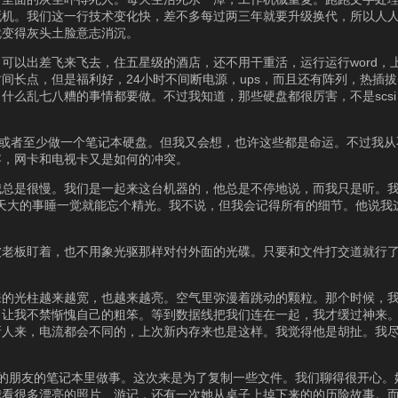
死机。我们这一行技术变化快，差不多每过两三年就要升级换代，所以人
就变得灰头土脸意志消沉。
可以出差飞来飞去，住五星级的酒店，还不用干重活，运行运行word，
间长点，但是福利好，24小时不间断电源，ups，而且还有阵列，热插
八糟的事情都要做。不过我知道，那些硬盘都很厉害，不是scsi，就是 scsi
i，或者至少做一个笔记本硬盘。但我又会想，也许这些都是命运。不过我
容，网卡和电视卡又是如何的冲突。
我总是很慢。我们是一起来这台机器的，他总是不停地说，而我只是听。
会有，天大的事睡一觉就能忘个精光。我不说，但我会记得所有的细节。他说
被老板盯着，也不用象光驱那样对付外面的光碟。只要和文件打交道就行
来的光柱越来越宽，也越来越亮。空气里弥漫着跳动的颗粒。那个时候，
，让我不禁惭愧自己的粗笨。等到数据线把我们连在一起，我才缓过神来
新人来，电流都会不同的，上次新内存来也是这样。我觉得他是胡扯。我
在老板的朋友的笔记本里做事。这次来是为了复制一些文件。我们聊得很开心
我看很多漂亮的照片、游记，还有一次她从桌子上掉下来的的历险故事。