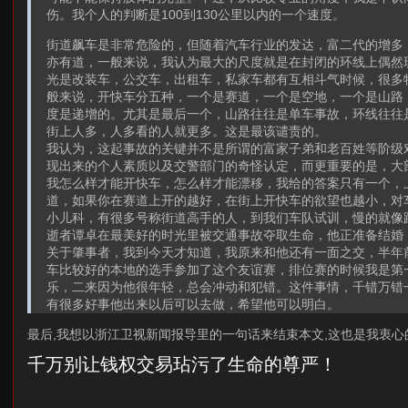
伤。我个人的判断是100到130公里以内的一个速度。
街道飙车是非常危险的，但随着汽车行业的发达，富二代的增多
亦有道，一般来说，我认为最大的尺度就是在封闭的环线上偶然
光是改装车，公交车，出租车，私家车都有互相斗气时候，很多
般来说，开快车分五种，一个是赛道，一个是空地，一个是山路
度是递增的。尤其是最后一个，山路往往是单车事故，环线往往
街上人多，人多看的人就更多。这是最该谴责的。
我认为，这起事故的关键并不是所谓的富家子弟和老百姓等阶级
现出来的个人素质以及交警部门的奇怪认定，而更重要的是，大
我怎么样才能开快车，怎么样才能漂移，我给的答案只有一个，
道，如果你在赛道上开的越好，在街上开快车的欲望也越小，对
小儿科，有很多号称街道高手的人，到我们车队试训，慢的就像
逝者谭卓在最美好的时光里被交通事故夺取生命，他正准备结婚
关于肇事者，我到今天才知道，我原来和他还有一面之交，半年
车比较好的本地的选手参加了这个友谊赛，排位赛的时候我是第
乐，二来因为他很年轻，总会冲动和犯错。这件事情，千错万错
有很多好事他出来以后可以去做，希望他可以明白。
最后,我想以浙江卫视新闻报导里的一句话来结束本文,这也是我衷心
千万别让钱权交易玷污了生命的尊严！