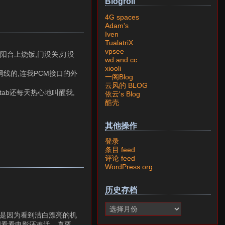
Blogroll
4G spaces
Adam's
Iven
TualatriX
vpsee
在阳台上烧饭,门没关,灯没
wd and cc
xiooli
拔网线的,连我PCM接口的外
一阁Blog
云风的 BLOG
ontab还每天热心地叫醒我,
依云's Blog
酷壳
其他操作
登录
条目 feed
评论 feed
WordPress.org
历史存档
们是因为看到洁白漂亮的机
理看看电影还凑活，真要