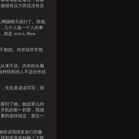
人都很有压力而且没有安
上网聊聊天就行了。而我
拔，几个人做一个人的事
 ii, fibre
从不抱怨。内存就常常抱
我从来不说。内存的头脑
我这样忧郁的人不适合作技
了，无非是读读写写，很
我看到了她。她是那么的
。开机的那一刹那，我感
尽量的保持镇定，显出一
。她告诉我很多旅行的趣
而我则卖弄各种网上下载