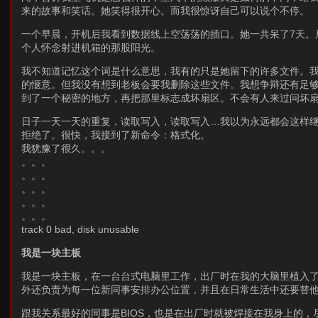
来的故事和笑话。她笑得很开心。而我很惊讶自己可以说个不停。
一个早晨，开机后我看到数据线上空荡荡的插口。她一共呆了7天。
个人怀念射进机箱的那股阳光。
我不知道记忆这个词是什么意思，我有的只是她留下的许多文件。
的惬意。但我没有想到老板会要我删除这些文件。我想争辩还有足
到了一个秘密的地方，再把那里标志成坏扇区。不会有人来过问坏
日子一天一天的重复，读取写入，读取写入…我以为永远都会这样继
拒绝了。很快，我接到了新命令：格式化。
我犹豫了很久。。。
。。。
。。。
。。。
。。。
。。。
track 0 bad, disk unusable
我是一块主板
我是一块主板，在一台台式电脑里工作，出厂时在我的大脑里植入了In
外还负责为每一位新同事安排办公位置，并且在日常生活中还要替他们传
跟我关系最好的同事是BIOS，也是在出厂时就被焊接在我身上的