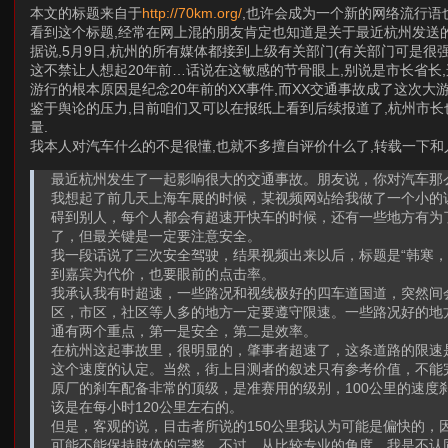
本文的标题来自于
http://70km.org/
,也许会成为一个新的网络流行语也
看到这个标题,经常在网上混的朋友肯定也知道是关于最近杭州发送
据说,5月9日,杭州的所有媒体都接到上级有关部门(有关部门可是很
这不禁让人想起20年前…话说在这敏感的节骨眼上,别说是市长省长,
游行的根本原因是纪念20年前的XX事件,而XX交通事故成了这次大游
鉴于舆论的压力,目前咱们又可以在报纸上看到后续报道了,杭州市长
量.
我本人对汽车什么的不是很懂,也就不多擅自评价什么了,转载一下和
最近杭州发生了一起影响很大的交通事故。朋友说，你对汽车那
我想起了前几天上海车展的时候，某视频网站给我做了一个小的
碍到别人，每个人都会有超速开快车的时候，还有一些地方有为
了，但最关键是一定要注意安全。
我一段话说了三次安全驾驶，结果视频出来以后，标题是“韩寒
到嘉宾为代价，也要眼前的点击率。
我承认我有时超速，一些路况和视线极好的四车道国道，突然间
区，市区，社区等人多的地方一定要遵守限速。一些路况好的地
通有两个重点，第一是安全，第二是效率。
在杭州这起事故里，很明显的，肇事者超速了，这条道路的限速是
这个速度的认定。当然，街上目测者的叙述只有参考价值，不能完
原厂的刹车配备非常的顶级，是准赛用的级别，100公里的速度
该是在每小时120公里左右的。
但是，客观的说，目击者所说的150公里我认为可能是偏快的，
可能不能保持肢体的完整。不过，从比较专业的角度，我是不认