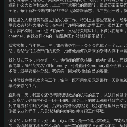
遇到什么大软件和游戏，上上下下就要忙的团团转，最后还常常要
全感。每个新板卡来的时候都神采飞扬踌躇满志，几年光阴一过，
机箱里的人都很羡慕能去别的机器工作。特别是去那些笔记本，经常
更喜欢去那些大服务器，在特别干净明亮的机房里工作。虽然工作时
情，多轻松啊。而且也很有面子，只运行关键应用，不像我们这里，什么乱七
channel，象我这样ide的，能混到工作站就算很不错了。
我常常想，当年在工厂里，如果我努力一下会不会也成了一个scs
怨，抱怨他们主板部门的复杂，抱怨他如何跟新来的杂牌内存不兼
我的朋友不多，内存算一个。他很瘦的而我很胖，他动作很快，而
很简单，虽然英文名字叫memory，可是他什么memory都不
术活，迟早要精神分裂。我笑笑，因为我相信自己的容量。
有时候我也很喜欢这份工作，简单，既不用象显示器那样一天到晚
单纯安静的生活。
直到有一天，我至今还记得那渐渐掀起的机箱的盖子，从缺口伸进
纤细瘦弱，银白的外壳一闪一闪的。浑身上下的做工都很精致光洁
到了电流和平时的不同。后来内存曾经笑话我，说我们这里只要有
副很专业的样子，只是淡淡的向她问好并介绍工作环境。
慢慢的，我知道了，她，ibm-djsa220，是一个笔记本硬盘，
闻，告诉我坐飞机是怎么样的，坐汽车的颠簸又是如何的不同，给