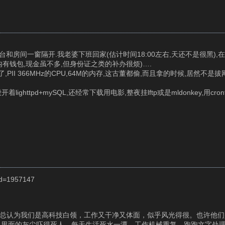
和房间一窗隔开.我老婆下班回家(估计时间18:00左右,天还不是很黑),
有钱包,现金虽不多,但身份证之类的补办很烦)….
II 366MHz的CPU,64M的内存,这古董都偷,而且拿的时候,居然不是
ighttpd+mySQL,还经常下载用电影,整夜挂lftp或是mldonkey,用cr
Id=1957147
。别人总认为我们是高科技白领，工作又干净又体面，似乎风光得很。也许他
，里面的灰尘吓得死人。每天生活死水一潭，工作机械重复。跑跑文字处