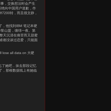
同事，交换想法时会产生
脸拒绝向中国用户道歉，作
7200转，而且很文静，
，他找到IBM 笔记本硬
海誓山盟，缠绵一夜。第
，整天沉浸在痛苦而又甜蜜
们谁都没谈过恋爱，只能面
ll data on 大硬
忘了她吧，抹去那段记忆
号了，那根数据线上有她临