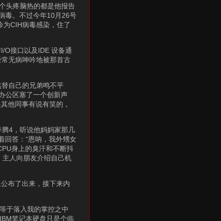
有个头疼脑热的都是他报告
毒。不过今年10月26号
诊为CIH病毒感染，住了
接口以及IDE 设备通
经常无病呻吟地被那首古
然替自己的兄弟鸣不平
办公区塞了一个创新声
跟其他同事有说有笑的，
奔腾4，听说他妈妈家那几
着回答：“恩呐，我外甥女
CPU身上的臭汗和不断抖
工，主人向朋友介绍自己机
上公布了出来，接下来内
就等于落入我的掌控之中
IBM笔记本硬盘只是个临