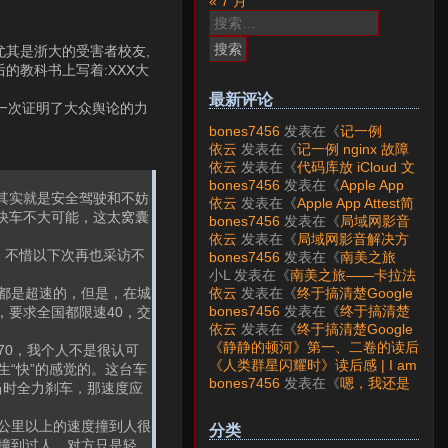
« 7 月
搜
索：
尤其是浙大的受害者校友,
的教科书上写着:XXX大
最新评论
再一次证明了大众舆论的力
bones7456
发表在《
记一例
nginx 故障分析
》
依云
发表在《
记一例 nginx 故障
分析
》
依云
发表在《
代码库放 iCloud 文
件夹会怎样？
》
bones7456
发表在《
Apple App
其实就是安全驾驶和不妨
Attest简介
》
依云
发表在《
Apple App Attest简
快车不大可能，这太窝囊
介
》
bones7456
发表在《
局域网影音
解决方案——Jellyfin
》
依云
发表在《
局域网影音解决方
，不惜以下次再也采访不
案——Jellyfin
》
bones7456
发表在《
南美之旅
——卡拉法特看莫雷诺大冰川
》
小L
发表在《
南美之旅——卡拉法
特看莫雷诺大冰川
》
依云
发表在《
终于搞清楚Google
都是超速的，但是，在城
账号的所属国家的逻辑了
》
bones7456
发表在《
终于搞清楚
要求全国都限速40，交
Google账号的所属国家的逻辑
依云
发表在《
终于搞清楚Google
了
》
账号的所属国家的逻辑了
》
《静静的顿河》第一、二卷的读后
70，我个人不是很认可
感 | I am LAZY bones?
发表在
《人类群星闪耀时》读后感 | I am
“快”的感觉的。这台车
《
《人类群星闪耀时》读后感
》
LAZY bones?
发表在《
《显微镜
bones7456
发表在《
嗯，我还是
当时全力刹车，那速度应
下的大明》读后感
》
喜欢下载mp3
》
0公里以上的速度撞到人很
分类
撞到过人，对方只是轻