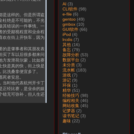
AI
(3)
CLI软件
(98)
e-file
(6)
都是这样的。但是所谓盗
gentoo
(49)
全杜绝是不可能的，不光
gmbox
(10)
极其错误的一件事情。一
GUI软件
(66)
者的受鄙视程度和业余程
iPod
(4)
喜欢在街上开快车，因为
lrcdis
(7)
其他
(16)
要的是肇事者和其朋友表
备忘
(79)
但买了车以后很多都来问
故障分析
(53)
数据平台
(2)
地方发泄荷尔蒙，比如赛
未分类
(3)
上快是真的快，街上快是
流水帐
(183)
，比洗桑拿便宜多了。
游戏
(7)
愿死者安息。
游记
(9)
，当时他代表杭州开卡丁
环保
(1)
是正经比赛，是业余的娱
精华
(51)
个错无可弥补，但人生还
经验技巧
(98)
编程相关
(46)
网站收集
(45)
记梦器
(2)
读书笔记
(3)
趣味
(22)