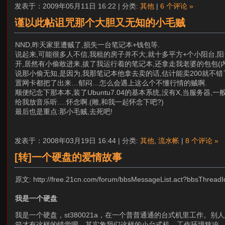
发表于：2009年05月11日 16:22 | 分类:
其他
|
6 个评论 »
谨以此帖诅咒那个大胆又无知的小毛贼
NND,昨天家里遭贼了,损失一台笔记本+钱包等.
说起来,可能很多人不信,我租的房子并不大,就十多平方+个小阳台,阳台
开,居然有小偷敢进来,拔了我运行着的笔记本,还拿走我老婆的包包(内
说那小偷无知,是因为,我那笔记本他拿去卖的话,估计能卖200就不错了,P
置网卡都把了出来…郁闷…怎么会遇上这么个不懂行情的贼啊.
顺便纪念下那本本,装了Ubuntu7.04的基本系统,没有X,当服务器,一般开着l
给我放音乐听….怀念啊.(雕,和我一起怀念下吧?)
最后也是重点:那小毛贼,去死吧!
发表于：2008年03月19日 16:44 | 分类:
其他
,
流水帐
|
8 个评论 »
[转]一个硬盘的爱情故事
原文: http://free.21cn.com/forum/bbsMessageList.act?bbsThread
我是一个硬盘
我是一个硬盘，st380021a，在一个普普通通的台式机里工作
箱才有这样的错觉吧。其实象我们这样的小台式机，工作环境狭迫