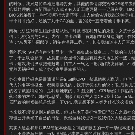
的时候，我只是简单地把电源打开，其他的事情都交给BIOS老弟去
给我处理的，有新同事加入或者有人旷工他更是一一记录在案。BIO
BIOS老弟得了一种怪病可把大家吓坏，主人偷偷告诉我说这种病相当
半个月才治好，还换了几千CC的血，害的我一直陪着他寸步不离。
南桥北桥这对孪生姐妹也是从出厂时就陪在我身边的死党，女孩子么，
信，北桥负责与CPU、内存、显卡沟通。有她们在我身边我的工作
诗：“东风不与周郎便，铜雀春深锁二乔。”，其实我知道主人只喜
我的死党当中还有声卡和显卡，他们都集成在我身上，但我的主人好
了，于是联合起来，故意把丽台显卡的数据有意无意地丢掉一些，结
卡，这次我们没敢把他赶走，怕主人一气之下把我们统统解雇。不
竟然因祸得福，成了办公室里最幸福的人。
办公室最忙碌也是最邋遢的是Intel的CPU，都说他家人聪明，
代人的名字也挺土，都叫塞扬几的，我开玩笑地对他说：“以后你儿子
的名字就挺特别的，是我帮她取的，叫图拉腾”。CPU虽然工作热
落出来的灰尘让她难以忍受。我除了建议主人给CPU换上Cooler
器配置的时候都总是炫耀一下CPU,我真想不通人类为什么这么虚
本来我不想谈论别人的隐私，但自从木子美把性爱日记公布之后社
存也公开暴光了自己的日记。既然这样我也说一说我们的大硬盘恋
其实大硬盘和那块IBM笔记本硬盘之间眉来眼去的一举一动根本逃
了。不是放马后炮，当初IBM笔记本硬盘来的时候我就不同意，一