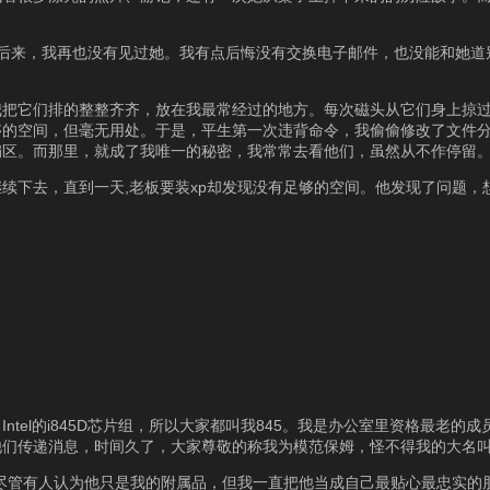
后来，我再也没有见过她。我有点后悔没有交换电子邮件，也没能和她道
我把它们排的整整齐齐，放在我最常经过的地方。每次磁头从它们身上掠
够的空间，但毫无用处。于是，平生第一次违背命令，我偷偷修改了文件
扇区。而那里，就成了我唯一的秘密，我常常去看他们，虽然从不作停留
续下去，直到一天,老板要装xp却发现没有足够的空间。他发现了问题，
tel的i845D芯片组，所以大家都叫我845。我是办公室里资格最老的
递消息，时间久了，大家尊敬的称我为模范保姆，怪不得我的大名叫 “Mot
，尽管有人认为他只是我的附属品，但我一直把他当成自己最贴心最忠实的