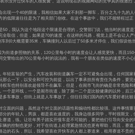
，表示没开过快车的人很窝囊”。这说明现在的视频网站的竞争真的很激烈
会出现一个40的限速，我相信如果大家不刹那一脚车，百分之九十九的人
方的低限速往往是为了相关部门创收。在这个事故中，我们不能矫枉过正，
50，我认为这个地段这个限速是合理的，交警部门说，他当时的速度是
全取信，但是，如果是70的速度，在这样的马路，视觉上是不会让人产生
刹车到0大概需要35米，车辆撞到人以后过了50多米才停住，我们假设他
因为街道参照物的关系，120公里每小时的速度会让人感觉更快，而且15
同交警给出的70公里每小时的说法的，我有一个朋友在类似的速度不小心
，年轻富翁的产生，汽车改装和街道飙车一定不可避免会出现，任何国家
玩那么一下，以安全和可控为前提，以出了事承担所有责任为条件，要完
特权车也特别喜欢趁领导不在飙车，但是，在闹市飞街的确是非常危险和
，一个是环线，一个是闹市街道，除了第一二个是比较健康的以外，后三
是多车事故，但街上就是人车事故了，但往往我们国内的汽车爱好者比较
对立面的问题，虽然这个对立面的话题性和煽动性都比较强。这件事情重
部分的年轻人，男孩，都是喜欢速度的，我身边很多同学，平时很斯文，
上赛道，练。让壮年男子踏实开慢车是不可能的，要把他们引导向安全的
车辆的控制也更好，对于在街道上处理紧急情况也更有帮助，而且，赛道
路边的石头，所以，我希望喜欢开快车的人都上赛道来，租用赛道不贵的