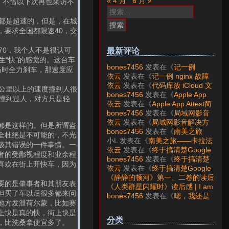
« 4 月
6 月 »
，不惜以下次再也采访不
搜
索：
都是超速的，但是，在城
要求全国都限速40，交
70，我个人不是很认可
最新评论
“快”的感觉的。这台车
bones7456
发表在《
记一例
当时全力刹车，那速度应
nginx 故障分析
》
依云
发表在《
记一例 nginx 故障
分析
》
依云
发表在《
代码库放 iCloud 文
0公里以上的速度撞到人很
件夹会怎样？
》
bones7456
发表在《
Apple App
撞到过人，对方只是轻
Attest简介
》
依云
发表在《
Apple App Attest简
介
》
bones7456
发表在《
局域网影音
解决方案——Jellyfin
》
依云
发表在《
局域网影音解决方
都是这样的。但是所谓盗
案——Jellyfin
》
bones7456
发表在《
南美之旅
全杜绝是不可能的，不光
——卡拉法特看莫雷诺大冰川
》
小L
发表在《
南美之旅——卡拉法
极其错误的一件事情。一
特看莫雷诺大冰川
》
依云
发表在《
终于搞清楚Google
者的受鄙视程度和业余程
账号的所属国家的逻辑了
》
bones7456
发表在《
终于搞清楚
喜欢在街上开快车，因为
Google账号的所属国家的逻辑
依云
发表在《
终于搞清楚Google
了
》
账号的所属国家的逻辑了
》
《静静的顿河》第一、二卷的读后
要的是肇事者和其朋友表
感 | I am LAZY bones?
发表在
《人类群星闪耀时》读后感 | I am
但买了车以后很多都来问
《
《人类群星闪耀时》读后感
》
LAZY bones?
发表在《
《显微镜
bones7456
发表在《
嗯，我还是
地方发泄荷尔蒙，比如赛
下的大明》读后感
》
喜欢下载mp3
》
上快是真的快，街上快是
分类
，比洗桑拿便宜多了。