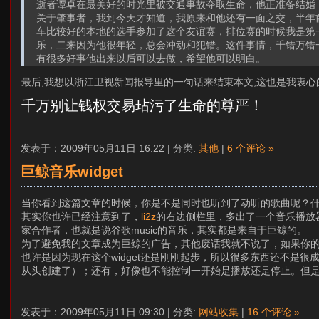
逝者谭卓在最美好的时光里被交通事故夺取生命，他正准备结婚
关于肇事者，我到今天才知道，我原来和他还有一面之交，半年
车比较好的本地的选手参加了这个友谊赛，排位赛的时候我是第
乐，二来因为他很年轻，总会冲动和犯错。这件事情，千错万错
有很多好事他出来以后可以去做，希望他可以明白。
最后,我想以浙江卫视新闻报导里的一句话来结束本文,这也是我衷心
千万别让钱权交易玷污了生命的尊严！
发表于：2009年05月11日 16:22 | 分类:
其他
|
6 个评论 »
巨鲸音乐widget
当你看到这篇文章的时候，你是不是同时也听到了动听的歌曲呢？什
其实你也许已经注意到了，
li2z
的右边侧栏里，多出了一个音乐播放器
家合作者，也就是说谷歌music的音乐，其实都是来自于巨鲸的。
为了避免我的文章成为巨鲸的广告，其他废话我就不说了，如果你的b
也许是因为现在这个widget还是刚刚起步，所以很多东西还不是很
从头创建了）；还有，好像也不能控制一开始是播放还是停止。但
发表于：2009年05月11日 09:30 | 分类:
网站收集
|
16 个评论 »