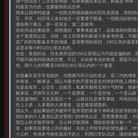
我一段话说了三次安全驾驶，结果视频出来以后，标题是“韩寒
到嘉宾为代价，也要眼前的点击率。
我承认我有时超速，一些路况和视线极好的四车道国道，突然间
区，市区，社区等人多的地方一定要遵守限速。一些路况好的地
通有两个重点，第一是安全，第二是效率。
在杭州这起事故里，很明显的，肇事者超速了，这条道路的限速是
这个速度的认定。当然，街上目测者的叙述只有参考价值，不能完
原厂的刹车配备非常的顶级，是准赛用的级别，100公里的速度
该是在每小时120公里左右的。
但是，客观的说，目击者所说的150公里我认为可能是偏快的，
可能不能保持肢体的完整。不过，从比较专业的角度，我是不认
伤。我个人的判断是100到130公里以内的一个速度。
街道飙车是非常危险的，但随着汽车行业的发达，富二代的增多
亦有道，一般来说，我认为最大的尺度就是在封闭的环线上偶然
光是改装车，公交车，出租车，私家车都有互相斗气时候，很多
般来说，开快车分五种，一个是赛道，一个是空地，一个是山路
度是递增的。尤其是最后一个，山路往往是单车事故，环线往往
街上人多，人多看的人就更多。这是最该谴责的。
我认为，这起事故的关键并不是所谓的富家子弟和老百姓等阶级
现出来的个人素质以及交警部门的奇怪认定，而更重要的是，大
我怎么样才能开快车，怎么样才能漂移，我给的答案只有一个，
道，如果你在赛道上开的越好，在街上开快车的欲望也越小，对
小儿科，有很多号称街道高手的人，到我们车队试训，慢的就像