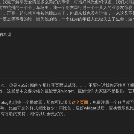
，我最了解享受爱情是多么美好的事情，可惜好风光似幻似虚，我们只能
前在杭州的一个卡丁车场里，我一个朋友举行过一个十几人的业余友谊赛
一，正赛一起步就直接被他撞出去了，但后来我也没有计较，一来这又不
一定是肇事者的错，因为他的错，一个优秀的年轻人已经失去了生命，这
的希望:
么，你是RSS订阅的？那打开页面试试喽。。。不要告诉我你还静音了
，这就是本文要介绍的巨鲸音乐widget。巨鲸也许大家还不是很熟，它其
log也想搞一个播放器，那你可以猛击
这个页面
，免费注册一个账号就可以
成熟。比如可选的样式就比较少；再比如，建好widget以后，更换音乐也
是有谷歌的支持，相信以后会更好的。