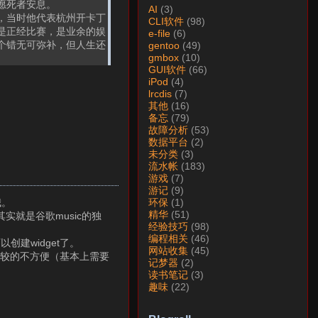
愿死者安息。
AI
(3)
，当时他代表杭州开卡丁
CLI软件
(98)
是正经比赛，是业余的娱
e-file
(6)
个错无可弥补，但人生还
gentoo
(49)
gmbox
(10)
GUI软件
(66)
iPod
(4)
lrcdis
(7)
其他
(16)
备忘
(79)
故障分析
(53)
数据平台
(2)
未分类
(3)
流水帐
(183)
游戏
(7)
游记
(9)
哦。
环保
(1)
精华
(51)
实就是谷歌music的独
经验技巧
(98)
编程相关
(46)
创建widget了。
网站收集
(45)
比较的不方便（基本上需要
记梦器
(2)
读书笔记
(3)
趣味
(22)