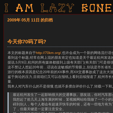
I am LAZY bone
2009年 05月 11日 的归档
今天你70码了吗?
本文的标题来自于
http://70km.org/
,也许会成为一个新的网络流行语也
看到这个标题,经常在网上混的朋友肯定也知道是关于最近杭州发送
据说,5月9日,杭州的所有媒体都接到上级有关部门(有关部门可是很
这不禁让人想起20年前…话说在这敏感的节骨眼上,别说是市长省长,
游行的根本原因是纪念20年前的XX事件,而XX交通事故成了这次大游
鉴于舆论的压力,目前咱们又可以在报纸上看到后续报道了,杭州市长
量.
我本人对汽车什么的不是很懂,也就不多擅自评价什么了,转载一下和
最近杭州发生了一起影响很大的交通事故。朋友说，你对汽车那
我想起了前几天上海车展的时候，某视频网站给我做了一个小的
碍到别人，每个人都会有超速开快车的时候，还有一些地方有为
了，但最关键是一定要注意安全。