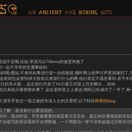
s?
AN ancient AND boring SITE
说不定哦.比如:草泥马以70km/s的速度奔跑了
的一起不寻常的交通事故的.
强的哦)通知,不准对此事进行进一步的报道,顿时网上的声讨声更加激烈了,
连老胡也会害怕浙大校友出来游行什么的啊.他们肯定不愿意看到,若干年后
行的导火索….这次游行代表了XX力量正式登上历史舞台….哈哈..
也出来批示要彻查此事了.这在某种意义上来说,网民已经成功了一半了.
人渣车手有过一面之缘的专业人士的文章吧,以下转自
韩寒的blog
:
么了解，有没有什么要说说的。
访问，我当时说，开车最重要的就是要注意安全，真正的交通规则的宗旨
了征收罚款而设置的不合理限速，一个驾驶员一辈子没有超速过没有开过