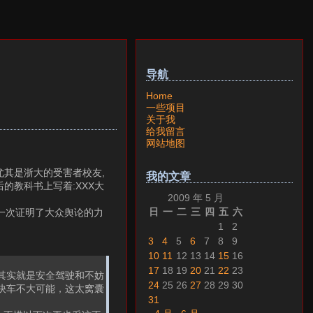
导航
Home
一些项目
关于我
给我留言
网站地图
尤其是浙大的受害者校友,
我的文章
的教科书上写着:XXX大
2009 年 5 月
日
一
二
三
四
五
六
再一次证明了大众舆论的力
1
2
3
4
5
6
7
8
9
10
11
12
13
14
15
16
17
18
19
20
21
22
23
其实就是安全驾驶和不妨
24
25
26
27
28
29
30
快车不大可能，这太窝囊
31