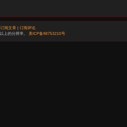
.
订阅文章
|
订阅评论
.
68以上的分辨率。
美ICP备98753210号