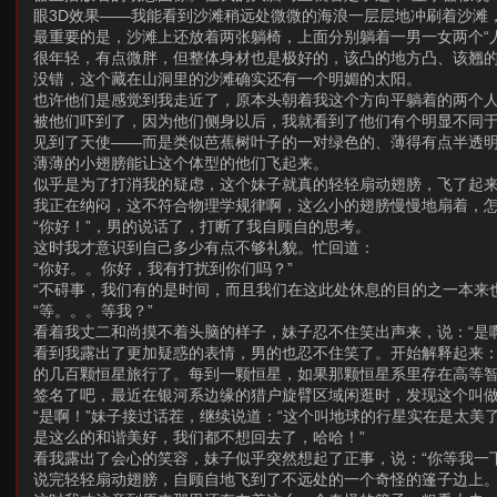
眼3D效果——我能看到沙滩稍远处微微的海浪一层层地冲刷着沙滩
最重要的是，沙滩上还放着两张躺椅，上面分别躺着一男一女两个“
很年轻，有点微胖，但整体身材也是极好的，该凸的地方凸、该翘
没错，这个藏在山洞里的沙滩确实还有一个明媚的太阳。
也许他们是感觉到我走近了，原本头朝着我这个方向平躺着的两个
被他们吓到了，因为他们侧身以后，我就看到了他们有个明显不同
见到了天使——而是类似芭蕉树叶子的一对绿色的、薄得有点半透
薄薄的小翅膀能让这个体型的他们飞起来。
似乎是为了打消我的疑虑，这个妹子就真的轻轻扇动翅膀，飞了起
我正在纳闷，这不符合物理学规律啊，这么小的翅膀慢慢地扇着，
“你好！”，男的说话了，打断了我自顾自的思考。
这时我才意识到自己多少有点不够礼貌。忙回道：
“你好。。你好，我有打扰到你们吗？”
“不碍事，我们有的是时间，而且我们在这此处休息的目的之一本来
“等。。。等我？”
看着我丈二和尚摸不着头脑的样子，妹子忍不住笑出声来，说：“是
看到我露出了更加疑惑的表情，男的也忍不住笑了。开始解释起来：“
的几百颗恒星旅行了。每到一颗恒星，如果那颗恒星系里存在高等智
签名了吧，最近在银河系边缘的猎户旋臂区域闲逛时，发现这个叫做
“是啊！”妹子接过话茬，继续说道：“这个叫地球的行星实在是太
是这么的和谐美好，我们都不想回去了，哈哈！”
看我露出了会心的笑容，妹子似乎突然想起了正事，说：“你等我一
说完轻轻扇动翅膀，自顾自地飞到了不远处的一个奇怪的篷子边上