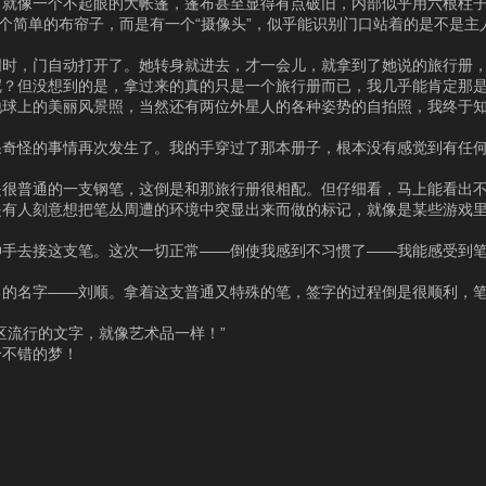
，就像一个不起眼的大帐篷，篷布甚至显得有点破旧，内部似乎用六根柱
一个简单的布帘子，而是有一个“摄像头”，似乎能识别门口站着的是不是主
同时，门自动打开了。她转身就进去，才一会儿，就拿到了她说的旅行册
呢？但没想到的是，拿过来的真的只是一个旅行册而已，我几乎能肯定那
地球上的美丽风景照，当然还有两位外星人的各种姿势的自拍照，我终于
果奇怪的事情再次发生了。我的手穿过了那本册子，根本没有感觉到有任
是很普通的一支钢笔，这倒是和那旅行册很相配。但仔细看，马上能看出
是有人刻意想把笔丛周遭的环境中突显出来而做的标记，就像是某些游戏
伸手去接这支笔。这次一切正常——倒使我感到不习惯了——我能感受到
己的名字——刘顺。拿着这支普通又特殊的笔，签字的过程倒是很顺利，
区流行的文字，就像艺术品一样！”
个不错的梦！