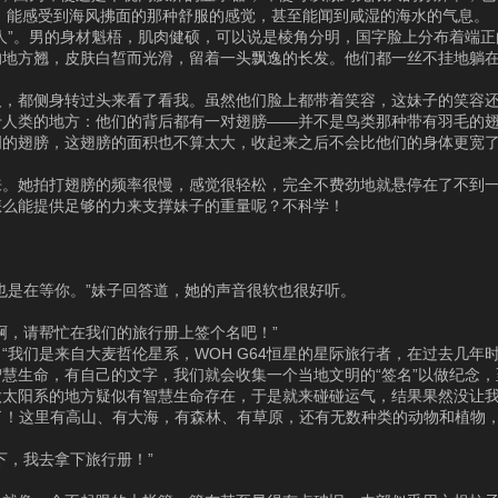
，能感受到海风拂面的那种舒服的感觉，甚至能闻到咸湿的海水的气息。
人”。男的身材魁梧，肌肉健硕，可以说是棱角分明，国字脸上分布着端
的地方翘，皮肤白皙而光滑，留着一头飘逸的长发。他们都一丝不挂地躺
人，都侧身转过头来看了看我。虽然他们脸上都带着笑容，这妹子的笑容
于人类的地方：他们的背后都有一对翅膀——并不是鸟类那种带有羽毛的
明的翅膀，这翅膀的面积也不算太大，收起来之后不会比他们的身体更宽
来。她拍打翅膀的频率很慢，感觉很轻松，完全不费劲地就悬停在了不到
怎么能提供足够的力来支撑妹子的重量呢？不科学！
也是在等你。”妹子回答道，她的声音很软也很好听。
啊，请帮忙在我们的旅行册上签个名吧！”
我们是来自大麦哲伦星系，WOH G64恒星的星际旅行者，在过去几年
慧生命，有自己的文字，我们就会收集一个当地文明的“签名”以做纪念
太阳系的地方疑似有智慧生命存在，于是就来碰碰运气，结果果然没让我
美了！这里有高山、有大海，有森林、有草原，还有无数种类的动物和植物
下，我去拿下旅行册！”
。