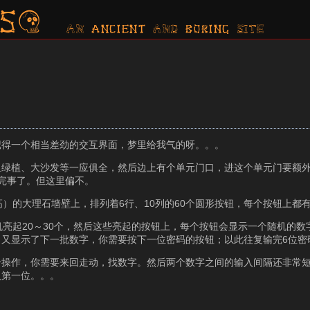
s?
AN ancient AND boring SITE
记得一个相当差劲的交互界面，梦里给我气的呀。。。
里绿植、大沙发等一应俱全，然后边上有个单元门口，进这个单元门要额
完事了。但这里偏不。
）的大理石墙壁上，排列着6行、10列的60个圆形按钮，每个按钮上都
机亮起20～30个，然后这些亮起的按钮上，每个按钮会显示一个随机的数
又显示了下一批数字，你需要按下一位密码的按钮；以此往复输完6位密
操作，你需要来回走动，找数字。然后两个数字之间的输入间隔还非常短
入第一位。。。