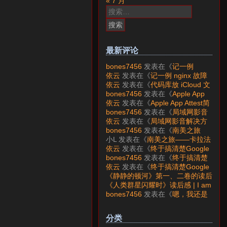
« 7 月
搜
索：
最新评论
bones7456
发表在《
记一例
nginx 故障分析
》
依云
发表在《
记一例 nginx 故障
分析
》
依云
发表在《
代码库放 iCloud 文
件夹会怎样？
》
bones7456
发表在《
Apple App
Attest简介
》
依云
发表在《
Apple App Attest简
介
》
bones7456
发表在《
局域网影音
解决方案——Jellyfin
》
依云
发表在《
局域网影音解决方
案——Jellyfin
》
bones7456
发表在《
南美之旅
——卡拉法特看莫雷诺大冰川
》
小L
发表在《
南美之旅——卡拉法
特看莫雷诺大冰川
》
依云
发表在《
终于搞清楚Google
账号的所属国家的逻辑了
》
bones7456
发表在《
终于搞清楚
Google账号的所属国家的逻辑
依云
发表在《
终于搞清楚Google
了
》
账号的所属国家的逻辑了
》
《静静的顿河》第一、二卷的读后
感 | I am LAZY bones?
发表在
《人类群星闪耀时》读后感 | I am
《
《人类群星闪耀时》读后感
》
LAZY bones?
发表在《
《显微镜
bones7456
发表在《
嗯，我还是
下的大明》读后感
》
喜欢下载mp3
》
分类