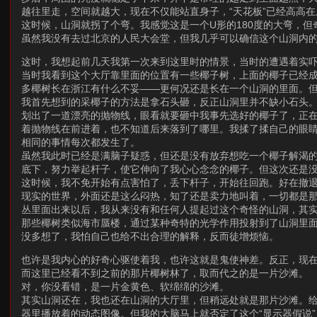
越往里走，空间就越大，现在不仅能站直身子，“天花板”已经高高在
这时候，山洞就拐了个弯。我感觉这是一个U形的180度的大弯，
虽然我没有去过北京的人民大会堂，但我几乎可以确信这个山洞内
这时，我想起前几天我第一次来到这里时的情景，当时的遭遇着实
当时我看到这个大厅靠里面的位置有一些椰子树，上面的椰子已经
多椰树长在浙江有什么不妥——更何况还是长在一个山洞的里面。
我首先想到的采椰子的方法是拿石头砸，反正山洞里并不缺小石头
划出了一道漂亮的抛物线，眼看就要砸中我事先选好的椰子了，正
着抛物线在前进着，也不知道后来落到了哪里。我揉了揉自己的眼
相同的事情每次都发生了。
虽然我此时已经是满脑子疑惑，但还是没有放弃想吃一个椰子解渴
底下，努力举起杆子，使它伸向了我心心念念的椰子。但这次还是
这时候，我不免开始有点害怕了，丢下杆子，开始往回跑。好在撤
现实的世界，外面还是这么闷热，知了还是卖力地叫着，一切都是
丛里面出来以后，我从来没有和任何人提起过这个奇怪的山洞，其
那些椰树类似海市蜃楼，通过某种奇特的光学作用投射到了山洞里
没多想了，我怕自己也给不出合理的解释，反而徒增烦恼。
也许是我内心的好奇心驱使着我，也许这就是鬼使神差。反正，现
而这里已经看不到之前的那片椰树林了，取而代之的是一片沙滩。
对，你没看错，是一片金黄色、软绵绵的沙滩。
其实山洞还在，我也还在山洞的大厅里，但稍远处就是那片沙滩。
器里播放着的动态图像。但我的大脑马上就否定了这个“显示器假说