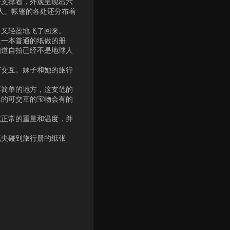
子支撑着，外观呈现出六
人。帐篷的各处还分布着
，又轻盈地飞了回来。
是一本普通的纸做的册
知道自拍已经不是地球人
何交互。妹子和她的旅行
不简单的地方，这支笔的
里的可交互的宝物会有的
笔正常的重量和温度，并
笔尖碰到旅行册的纸张