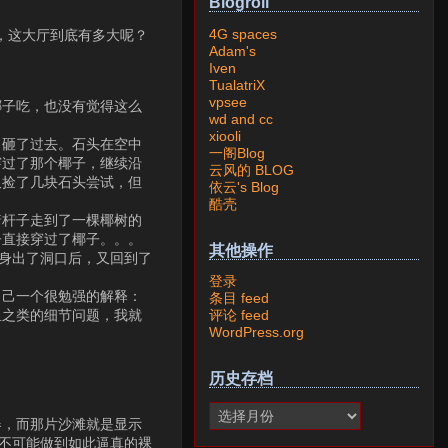
Blogroll
4G spaces
，这大厅到底有多大呢？
Adam's
Iven
TualatriX
vpsee
椰子吃，也没有觉得这么
wd and cc
xiooli
力砸了过去。石头在空中
一阁Blog
穿过了那个椰子，继续沿
云风的 BLOG
又捡了几块石头尝试，但
依云's Blog
酷壳
着杆子走到了一棵椰树的
子直接穿过了椰子。。。
其他操作
身出了洞口后，又回到了
登录
自己一个很勉强的解释：
条目 feed
里之类的细节问题，我就
评论 feed
WordPress.org
历史存档
器，而那片沙滩就是显示
也不可能做到如此逼真的裸