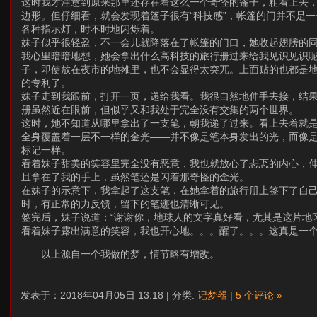
这时我才注意到原来那里还存在着这么一个奇怪的篷子，粗看上去
边形。但仔细看，就会发现着篷子很有“科技感”，帐篷的门并不是
各种指示灯，时不时地闪烁着。
妹子似乎很轻盈，不一会儿就降落在了帐篷的门口，她收起翅膀的
我心里暗暗地想，她会拿出什么高科技的旅行册过来给我见识见识
子，即使放在夜市的地摊里，也不会显得太突兀。上面贴的也都是
的专利了。
妹子走到我跟前，打开一页，递给我看。我很自然地伸手去接，结
册虽然近在眼前，但似乎又和我处于完全没有交集的两个世界。
这时，她不知道从哪里拿出了一支笔，朝我递了过来。看上去着就
全身覆盖着一层不一样的金光——并不像是笔本身发出的光，而像
标记一样。
看着妹子甜美的笑容里完全没有恶意，我也就放心了忐忑的内心，
且拿在了我的手上，虽然笔还是闪着那奇怪的金光。
在妹子的示意下，我拿起了这支笔，在她拿着的旅行册上签下了自
时，有正常的力反馈，留下的笔迹也清晰可见。
签完后，妹子说道：“谢谢你，地球人的文字真好看，尤其是这片地
看着妹子露出满意的笑容，我也开心地。。。醒了。。。这真是一
——以上源自一个我做的梦，情节略有增改。
发表于：2018年04月05日 13:18 | 分类:
记梦器
|
5 个评论 »