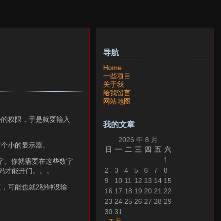
导航
Home
一些项目
关于我
给我留言
网站地图
外的权限，于是就要输入
我的文章
2026 年 8 月
有个小的显示器。
日
一
二
三
四
五
六
1
字。你就需要在这些数字
2
3
4
5
6
7
8
码才能开门。。。
9
10
11
12
13
14
15
，可能也就2秒钟没输
16
17
18
19
20
21
22
23
24
25
26
27
28
29
30
31