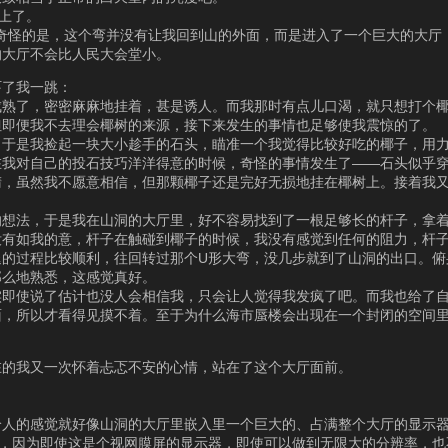
上了。
但奇怪的是，这个弯并没有让我回到山的外面，而是进入了一个巨大的大厅
的大厅不会比人民大会堂小。
吓了我一跳：
成熟了，密密麻麻地挂着，甚是诱人。而我那时有点儿口渴，就只想打个
但即便我不去理会椰树的来源，接下来发生的事情也足够使我震惊的了。
。于是我捡起一块大小趁手的石头，瞄准一个我觉得比较好吃的椰子，用
在我对自己的投石技巧洋洋得意的时候，奇怪的事情发生了——石头似乎
睛，虽然我不愿意相信，但那颗椰子还是完好无损地挂在椰树上。接着我
的想法，于是我在山洞的大厅里，好不容易找到了一根足够长的杆子，拿
没有如我的意，杆子在触碰到椰子的时候，我没有感觉到任何的阻力，杆
退的过程比较顺利，往回转过那个U形大弯，没几步就到了山洞的出口。俯
那么地熟悉，这感觉真好。
实即使说了估计也没人会相信我，只会让人觉得我发疯了吧。而我也给了
面，所以才看得见摸不着。至于为什么海市蜃楼会出现在一个封闭的空间
在的我又一次怀着忐忑不安的心情，站在了这个大厅面前。
给人的感觉就好像山洞的大厅里嵌入里一个巨大的、占满整个大厅的显示
”，因为即使这是个视网膜屏的显示器，即使可以做到无限大的分辨率，