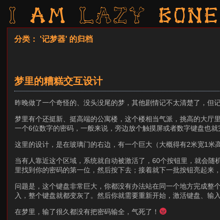
I am LAZY bone
分类： '记梦器' 的归档
梦里的糟糕交互设计
昨晚做了一个奇怪的、没头没尾的梦，其他剧情记不太清楚了，但
梦里有个还挺新、挺高端的公寓楼，这个楼相当气派，挑高的大厅
一个6位数字的密码，一般来说，旁边放个触摸屏或者数字键盘也就
这里的设计，是在玻璃门的右边，有一个巨大（大概得有2米宽1米高
当有人靠近这个区域，系统就自动被激活了，60个按钮里，就会随
里找到你的密码的第一位，然后按下去；接着就下一批按钮亮起来，
问题是，这个键盘非常巨大，你都没有办法站在同一个地方完成整个
入，整个键盘就都变灰了。然后你就需要重新开始，激活键盘、输
在梦里，输了很久都没有把密码输全，气死了！