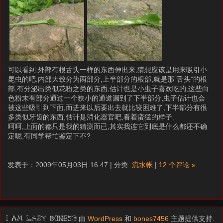
可以看到,外部有根舌头一样的东西伸出来,猜想应该是用来吸引小
昆虫的吧.内部大致分为两部分,上半部分的根部,就是那”舌头”的根
部,有分泌出类似花粉之类的东西,估计也是小虫子喜欢吃的,这些白
色粉末有部分通过一个狭小的通道漏到了下半部分,虫子估计也会
被这些吸引到下面,而进来以后要出去就比较困难了,下半部分有很
多类似牙齿的东西,估计是消化器官吧,看着蛮猛的样子.
呵呵,上面的都只是我的猜测而已,其实我连它到底是什么都还不确
定呢,有同学帮忙鉴定下不?
发表于：2009年05月03日 16:47 | 分类:
流水帐
|
12 个评论 »
由
WordPress
和
bones7456
主题提供支持.
I am LAZY bones?