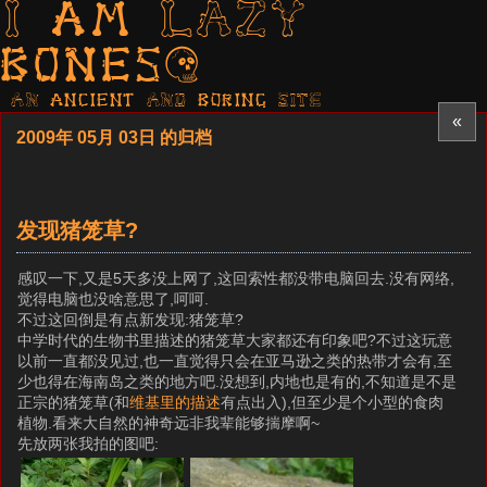
I am LAZY
bones?
AN ancient AND boring SITE
«
2009年 05月 03日 的归档
发现猪笼草?
感叹一下,又是5天多没上网了,这回索性都没带电脑回去.没有网络,
觉得电脑也没啥意思了,呵呵.
不过这回倒是有点新发现:猪笼草?
中学时代的生物书里描述的猪笼草大家都还有印象吧?不过这玩意
以前一直都没见过,也一直觉得只会在亚马逊之类的热带才会有,至
少也得在海南岛之类的地方吧.没想到,内地也是有的,不知道是不是
正宗的猪笼草(和
维基里的描述
有点出入),但至少是个小型的食肉
植物.看来大自然的神奇远非我辈能够揣摩啊~
先放两张我拍的图吧: