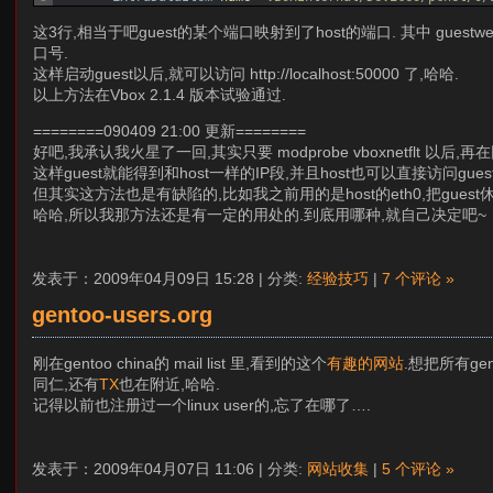
这3行,相当于吧guest的某个端口映射到了host的端口. 其中 guest
口号.
这样启动guest以后,就可以访问 http://localhost:50000 了,哈哈.
以上方法在Vbox 2.1.4 版本试验通过.
========090409 21:00 更新========
好吧,我承认我火星了一回,其实只要 modprobe vboxnetflt 以后,再在
这样guest就能得到和host一样的IP段,并且host也可以直接访问guest
但其实这方法也是有缺陷的,比如我之前用的是host的eth0,把guest休
哈哈,所以我那方法还是有一定的用处的.到底用哪种,就自己决定吧~
发表于：2009年04月09日 15:28 | 分类:
经验技巧
|
7 个评论 »
gentoo-users.org
刚在gentoo china的 mail list 里,看到的这个
有趣的网站
.想把所有g
同仁,还有
TX
也在附近,哈哈.
记得以前也注册过一个linux user的,忘了在哪了….
发表于：2009年04月07日 11:06 | 分类:
网站收集
|
5 个评论 »