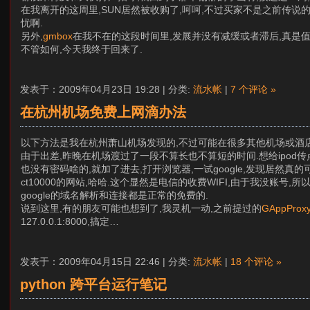
在我离开的这周里,SUN居然被收购了,呵呵,不过买家不是之前传说的IBM
忧啊.
另外,
gmbox
在我不在的这段时间里,发展并没有减缓或者滞后,真是值
不管如何,今天我终于回来了.
发表于：2009年04月23日 19:28 | 分类:
流水帐
|
7 个评论 »
在杭州机场免费上网滴办法
以下方法是我在杭州萧山机场发现的,不过可能在很多其他机场或酒店也适用
由于出差,昨晚在机场渡过了一段不算长也不算短的时间.想给ipod传点刚
也没有密码啥的,就加了进去,打开浏览器,一试google,发现居然真
ct10000的网站,哈哈.这个显然是电信的收费WIFI,由于我没账号
google的域名解析和连接都是正常的免费的.
说到这里,有的朋友可能也想到了,我灵机一动,之前提过的
GAppProx
127.0.0.1:8000,搞定…
发表于：2009年04月15日 22:46 | 分类:
流水帐
|
18 个评论 »
python 跨平台运行笔记