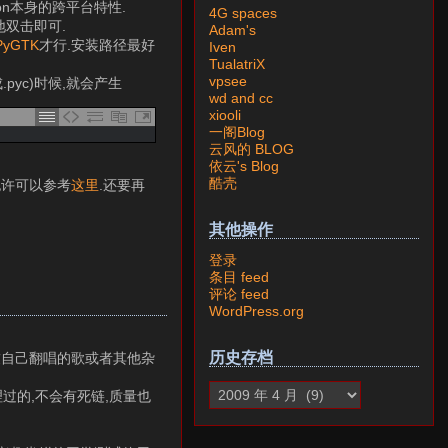
on本身的跨平台特性.
4G spaces
单地双击即可.
Adam's
PyGTK
才行.安装路径最好
Iven
TualatriX
vpsee
.pyc)时候,就会产生
wd and cc
xiooli
一阁Blog
云风的 BLOG
依云's Blog
酷壳
,也许可以参考
这里
.还要再
其他操作
登录
条目 feed
评论 feed
WordPress.org
历史存档
网友自己翻唱的歌或者其他杂
过的,不会有死链,质量也