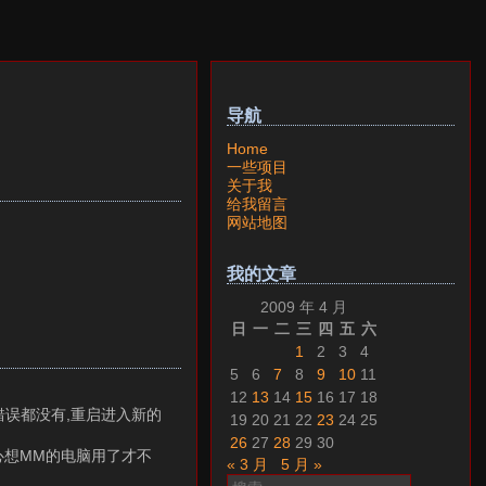
导航
Home
一些项目
关于我
给我留言
网站地图
我的文章
2009 年 4 月
日
一
二
三
四
五
六
1
2
3
4
5
6
7
8
9
10
11
12
13
14
15
16
17
18
,居然啥错误都没有,重启进入新的
19
20
21
22
23
24
25
26
27
28
29
30
心想MM的电脑用了才不
« 3 月
5 月 »
搜