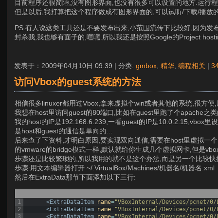
目前程序还很简陋,没有图形界面,也没有很多可以设置的地方.运行程
但是以后,我打算把这个程序做成有图形界面的,可以试听/下载/播放的
PS:有人说这类工具还是不要发布出来,小范围流传下比较好,因为发布
封杀我,我也够有面子的,嘿嘿.所以我还是按照Google的Project hos
发表于：2009年04月10日 09:39 | 分类:
gmbox
,
精华
,
编程相关
|
3
访问Vbox的guest系统的方法
相信很多linuxer都用过Vbox,拿来虚拟个win或者其他的系统,很
我想在host里访问guest的80端口,比如在guest里跑了个apache之类
我的host的IP是192.168.6.239,一看guest的IP是10.0.2.1
是host和guest的通信是单向的…
后来查了下资料,才明白原因,要实现双向通信,需要在host里虚拟一个
的vmware的bridge模式一样,默认就给你生成几个虚拟网卡,但是
步骤还是比较繁琐的,所以我用的就不是这个办法,而是另一个比较快捷的
步骤:用文本编辑器打开 ~/.VirtualBox/Machines/机器名/机器名.xml
然后在ExtraData那节下面添加以下三行:
1
<ExtraDataItem 
name
=
"VBoxInternal/Devices/pcnet/0/
2
<ExtraDataItem 
name
=
"VBoxInternal/Devices/pcnet/0/
3
<ExtraDataItem 
name
=
"VBoxInternal/Devices/pcnet/0/