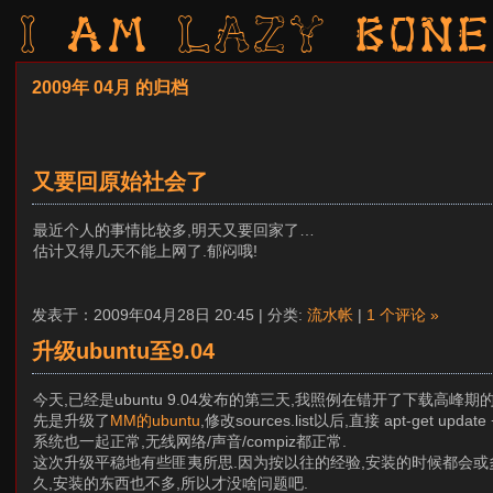
I am LAZY bone
2009年 04月 的归档
又要回原始社会了
最近个人的事情比较多,明天又要回家了…
估计又得几天不能上网了.郁闷哦!
发表于：2009年04月28日 20:45 | 分类:
流水帐
|
1 个评论 »
升级ubuntu至9.04
今天,已经是ubuntu 9.04发布的第三天,我照例在错开了下载高峰期
先是升级了
MM的ubuntu
,修改sources.list以后,直接 apt-get
系统也一起正常,无线网络/声音/compiz都正常.
这次升级平稳地有些匪夷所思.因为按以往的经验,安装的时候都会或
久,安装的东西也不多,所以才没啥问题吧.