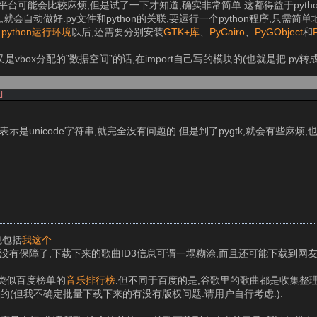
台可能会比较麻烦,但是试了一下才知道,确实非常简单.这都得益于pyth
境,就会自动做好.py文件和python的关联,要运行一个python程序,只需简
了
python运行环境
以后,还需要分别安装
GTK+库
、
PyCairo
、
PyGObject
和
vbox分配的”数据空间”的话,在import自己写的模块的(也就是把.py转成
d
表示是unicode字符串,就完全没有问题的.但是到了pygtk,就会有些麻烦
中也包括
我这个
.
就没有保障了,下载下来的歌曲ID3信息可谓一塌糊涂,而且还可能下载到
出了类似百度榜单的
音乐排行榜
.但不同于百度的是,谷歌里的歌曲都是收集整理
的(但我不确定批量下载下来的有没有版权问题.请用户自行考虑.).