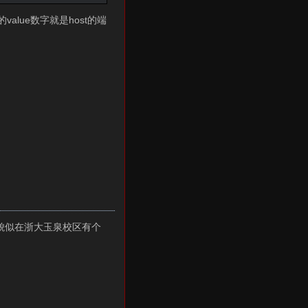
value数字就是host的端
,貌似在浙大玉泉校区有个