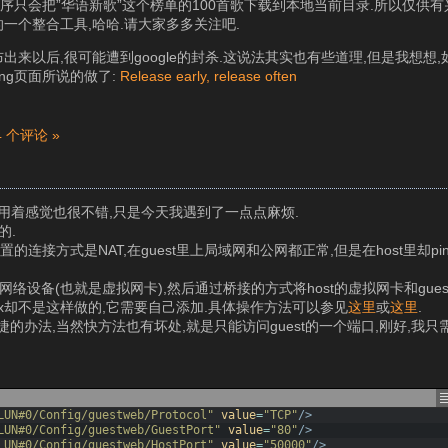
序只会把”华语新歌”这个榜单的100首歌下载到本地当前目录.所以仅供有
一个整合工具,哈哈.请大家多多关注吧.
出来以后,很可能遭到google的封杀.这说法其实也有些道理,但是我想想
ting页面所说的做了:
Release early, release often
4 个评论 »
方便,用着感觉也很不错,只是今天我遇到了一点点麻烦.
的.
5,vbox里设置的连接方式是NAT,在guest里上局域网和公网都正常,但是在host里却pi
网络设备(也就是虚拟网卡),然后通过桥接的方式将host的虚拟网卡和gue
vbox却不是这样做的,它需要自己添加.具体操作方法可以参见
这里
或
这里
.
办法,当然快方法也有坏处,就是只能访问guest的一个端口,刚好,我只需
LUN#0/Config/guestweb/Protocol"
value
=
"TCP"
/>
LUN#0/Config/guestweb/GuestPort"
value
=
"80"
/>
LUN#0/Config/guestweb/HostPort"
value
=
"50000"
/>