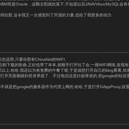
而是Oracle…这颗太阳就此落下,不知道以后JAVA/Vbox/MySQL
得欣慰.这令我又一次感觉到了开源的力量,也给了我更多的动力.
,只要你那有ChinaNet的WIFI.
下载的歌曲,正好也带了本本,就顺手打开玩了会,一搜WIFI网络,发现有个C
的可以上,哈哈.我还以为有免费的午餐了呢,于是就想打开自己的blog看看,
,所以打开页面都跳到登录界面了…不过电信还是比较厚道的,把google的站
y
不就是把google的服务器作为代理上网的,哈哈,于是打开GAppProxy,