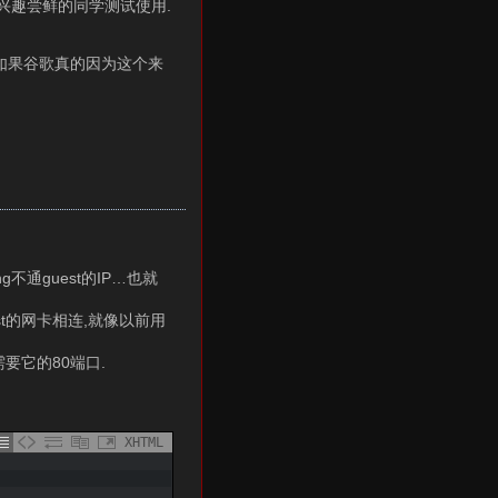
兴趣尝鲜的同学测试使用.
,如果谷歌真的因为这个来
ng不通guest的IP…也就
st的网卡相连,就像以前用
要它的80端口.
XHTML