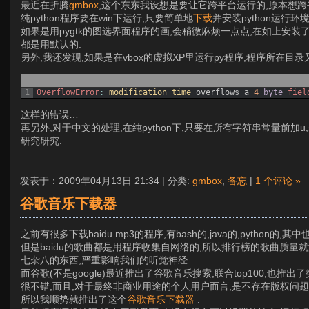
最近在折腾
gmbox
,这个东东我设想是要让它跨平台运行的,原本想跨平
纯python程序要在win下运行,只要简单地
下载
并安装python运行环
如果是用pygtk的图选界面程序的画,会稍微麻烦一点点,在如上安装
都是用默认的.
另外,我还发现,如果是在vbox的虚拟XP里运行py程序,程序所在目录又是
1
OverflowError
:
modification 
time 
overflows
a
4
byte
fiel
这样的错误…
再另外,对于中文的处理,在纯python下,只要在所有字符串常量前加u,
研究研究.
发表于：2009年04月13日 21:34 | 分类:
gmbox
,
备忘
|
1 个评论 »
谷歌音乐下载器
之前有很多下载baidu mp3的程序,有bash的,java的,python的,其
但是baidu的歌曲都是用程序收集自网络的,所以排行榜的歌曲质量
七杂八的东西,严重影响我们的听觉神经.
而谷歌(不是google)最近推出了谷歌音乐搜索,联合top100,也推
很不错,而且,对于最终非商业用途的个人用户而言,是不存在版权问题
所以我顺势就推出了这个
谷歌音乐下载器
.