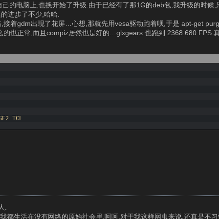
eb包都复制到自己的电脑上,也换开始了升级.由于已经有了那1G的deb包,我升级的时
真的进步了不少,哈哈.
出现了花屏…心想,那就先用vesa驱动跑着呗,于是 apt-get purge fglrx
么的也正常,而且compiz居然也是好的…glxgears 也跑到 2368.680 FPS 
SE2 
TCL
人.
我都生活在没有网络的原始社会里,呵呵,对于我这样网虫来说,还真是不习