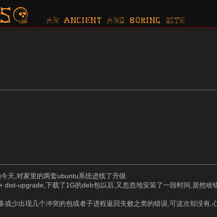
s?
AN ancient AND boring SITE
的今天,对家里的两套ubuntu系统进线了升级.
 update + dist-upgrade,下载了1G的deb包以后,又忽忽地安装了一段时间
多或少出现几个冲突的包或者子进程返回失败之类的错误,可这次却没有,