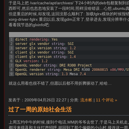
于是马上把 /var/cache/apt/archives/ 下24小时内的d
西即可,然后也忽忽地安装了一段时间,照样没啥错误…心想,ubuntu
但是重启的时候,却发现,这回没那么顺利了: 加载fglrx模块的时候报错,接着gdm
xorg-driver-fglrx 重启以后,发现gdm正常了,登录进去,发现分辨率什
看看我节选的glxinfo吧:
1
direct 
rendering
:
Yes
2
server 
glx 
vendor 
string
:
SGI
3
server 
glx 
version 
string
:
1.2
4
client 
glx 
vendor 
string
:
SGI
5
client 
glx 
version 
string
:
1.4
6
GLX 
version
:
1.2
7
OpenGL 
vendor 
string
:
DRI 
R300 
Project
8
OpenGL 
renderer 
string
:
Mesa 
DRI 
R300
20060815
x86
/
MMX
/
S
9
OpenGL 
version 
string
:
1.3
Mesa
7.4
就这么用着也很不错了,但愿以后都不用折腾驱动了,哈哈…
发表于：2009年04月26日 22:27 | 分类:
流水帐
|
11 个评论 »
过了一周的原始社会生活
上周五约中午的时候,接到个电话,MM的爷爷去世了,于是马上关机走
都没来得及和大伙打声招呼,就回到了那个偏僻的小山村,接连这一周,