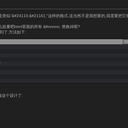
”&#24110;&#21161;”这样的格式.这当然不是我想要的,我需要把
是我怎么批量吧html里面的所有 &#nnnnn; 替换掉呢?
到了,方法如下:
'
服这个设计了.