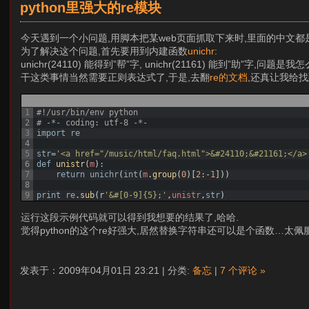
python里强大的re模块
今天遇到一个小问题,用脚本把某web页面抓取下来时,里面的中文都是类似
为了解决这个问题,首先要用到内建函数
unichr
:
unichr(24110) 能得到”帮”字, unichr(21161) 能到”助”字,问题
干这类事情当然需要正则表达式了,于是,去翻
re的文档
,还真让我给找
1
#!/usr/bin/env python
2
# -*- coding: utf-8 -*-
3
import
re
4
5
str
=
'<a href="/music/html/faq.html">&#24110;&#21161;</a>
6
def
unistr
(
m
)
:
7
return
unichr
(
int
(
m
.
group
(
0
)
[
2
:
-
1
]
)
)
8
9
print
re
.
sub
(
r
'&#[0-9]{5};'
,
unistr
,
str
)
运行这段示例代码就可以得到我想要的结果了,哈哈.
觉得python的这个re好强大,居然替换字符串还可以是个函数…太佩
发表于：2009年04月01日 23:21 | 分类:
备忘
|
7 个评论 »