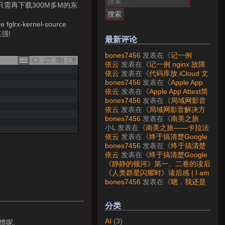
候,只需再下载300M多M的东
索：
-kernel-source
真强!
最新评论
bones7456
发表在《
记一例
nginx 故障分析
》
依云
发表在《
记一例 nginx 故障
分析
》
依云
发表在《
代码库放 iCloud 文
件夹会怎样？
》
bones7456
发表在《
Apple App
Attest简介
》
依云
发表在《
Apple App Attest简
介
》
bones7456
发表在《
局域网影音
解决方案——Jellyfin
》
依云
发表在《
局域网影音解决方
案——Jellyfin
》
bones7456
发表在《
南美之旅
——卡拉法特看莫雷诺大冰川
》
小L
发表在《
南美之旅——卡拉法
特看莫雷诺大冰川
》
依云
发表在《
终于搞清楚Google
账号的所属国家的逻辑了
》
bones7456
发表在《
终于搞清楚
Google账号的所属国家的逻辑
依云
发表在《
终于搞清楚Google
了
》
账号的所属国家的逻辑了
》
《静静的顿河》第一、二卷的读后
感 | I am LAZY bones?
发表在
《人类群星闪耀时》读后感 | I am
《
《人类群星闪耀时》读后感
》
LAZY bones?
发表在《
《显微镜
bones7456
发表在《
嗯，我还是
下的大明》读后感
》
喜欢下载mp3
》
分类
AI
(3)
惯呢.