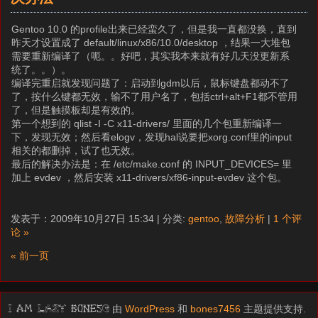
Gentoo 10.0 的profile出来已经蛮久了，但是我一直都没换，直到
昨天才设置成了 default/linux/x86/10.0/desktop ，结果一大堆包
需要重新编译了（呃。。好吧，其实我本来就有好几天没更新系
统了。。）。
编译完重启就发现问题了：启动到gdm以后，鼠标键盘都动不了
了，按什么键都无效，输不了用户名了，包括ctrl+alt+F1都不管用
了，但是触摸板却是有效的。
第一个想到的 qlist -I -C x11-drivers/ 里面的几个包重新编译一
下，发现无效；然后看elogv，发现hal说要把xorg.conf里的input
相关的都删掉，试了也无效。
最后的解决办法是：在 /etc/make.conf 的 INPUT_DEVICES= 里
加上 evdev ，然后安装 x11-drivers/xf86-input-evdev 这个包。
发表于：2009年10月27日 15:34 | 分类:
gentoo
,
故障分析
|
1 个评
论 »
« 前一页
由
WordPress
和
bones7456
主题提供支持.
I am LAZY bones?