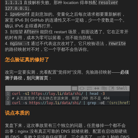
1.1.1.1
直接解析失败。那种 location 得单独配
resolver
127.0.0.1;
。
2.
ipv6=off
是刻意加的。变量化之后每次请求都要重新解析，
家宽 IPv6 到 GitHub 的连通性又不一定稳，少一个变数是一个。
确认 IPv6 走得通再打开。
3. 别指望
After=
能防住 restart 场景，前面说透了。它在正常开
机时有用，成本为零可以留着，但不能当防线。
4.
nginx -t
通过不代表这次改对了。它只校验语法，
rewrite
的路径映射对不对，它一个字都不会告诉你。
怎么验证真的修好了
改完一定要实测，光看配置”觉得对”没用。先验路径映射——
必须
测子路径，别只测首页
：
Shell
1
curl
-
sI 
https
:
/
/
luy
.li
/
data
/
shi
/
|
head
-
3
2
# 从页面里抓个真实静态资源来测，期望 200 而不是 404
3
curl
-
s
https
:
/
/
luy
.li
/
data
/
shi
/
|
grep
-
oE
'(src|href)="[
说点本质的
复盘下来，这次事故里有三个独立的问题，任意修掉一个都不会
出事：nginx 没有真正可靠的 DNS 就绪依赖、配置在启动期硬依
赖 DNS、失败之后没有任何重试。三个凑齐了，一次 1 秒的 DNS