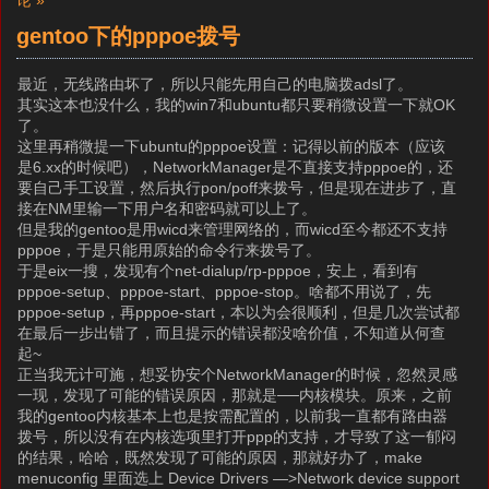
论 »
gentoo下的pppoe拨号
最近，无线路由坏了，所以只能先用自己的电脑拨adsl了。
其实这本也没什么，我的win7和ubuntu都只要稍微设置一下就OK
了。
这里再稍微提一下ubuntu的pppoe设置：记得以前的版本（应该
是6.xx的时候吧），NetworkManager是不直接支持pppoe的，还
要自己手工设置，然后执行pon/poff来拨号，但是现在进步了，直
接在NM里输一下用户名和密码就可以上了。
但是我的gentoo是用wicd来管理网络的，而wicd至今都还不支持
pppoe，于是只能用原始的命令行来拨号了。
于是eix一搜，发现有个net-dialup/rp-pppoe，安上，看到有
pppoe-setup、pppoe-start、pppoe-stop。啥都不用说了，先
pppoe-setup，再pppoe-start，本以为会很顺利，但是几次尝试都
在最后一步出错了，而且提示的错误都没啥价值，不知道从何查
起~
正当我无计可施，想妥协安个NetworkManager的时候，忽然灵感
一现，发现了可能的错误原因，那就是──内核模块。原来，之前
我的gentoo内核基本上也是按需配置的，以前我一直都有路由器
拨号，所以没有在内核选项里打开ppp的支持，才导致了这一郁闷
的结果，哈哈，既然发现了可能的原因，那就好办了，make
menuconfig 里面选上 Device Drivers —>Network device support