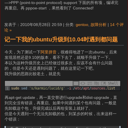
—>PPP (point-to-point protocol) support 下面的所有项，编译完
再重启。再 pppoe-start ，果然看到了 Connected!
发表于：2010年08月28日 20:59 | 分类:
gentoo
,
故障分析
|
14 个评
论 »
记一下我的ubuntu升级到10.04时遇到都问题
今天，为了测试一下
阿里拼音
，很难得地进了一次ubuntu，后来
发现居然还是9.10的版本，看不下去了，就顺手升级了一下。
本以为这种升级历史上已经做过很多次，应该不会有什么问题
的，但是今天还是遇到问题了，就在这里记一下吧。
我升级的思路比较老土，就是先
Shell
1
sudo 
sed
's/karmic/lucid/g'
-
i
/
etc
/
apt
/
sources
.list
再apt-get update，再一直交替进行upgrade和dist-upgrade，直
到完全没有错误，再重启。如果中间遇到某个包有问题，一般是
先卸载这个包，升级完成以后再给安装上就好了。
但是今天遇到一个无法先卸载的包，到某步的时候，出来这样一
个错误：