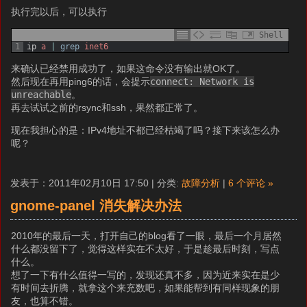
执行完以后，可以执行
Shell
1
ip
a
|
grep
inet6
来确认已经禁用成功了，如果这命令没有输出就OK了。
然后现在再用ping6的话，会提示
connect: Network is
unreachable
。
再去试试之前的rsync和ssh，果然都正常了。
现在我担心的是：IPv4地址不都已经枯竭了吗？接下来该怎么办
呢？
发表于：2011年02月10日 17:50 | 分类:
故障分析
|
6 个评论 »
gnome-panel 消失解决办法
2010年的最后一天，打开自己的blog看了一眼，最后一个月居然
什么都没留下了，觉得这样实在不太好，于是趁最后时刻，写点
什么。
想了一下有什么值得一写的，发现还真不多，因为近来实在是少
有时间去折腾，就拿这个来充数吧，如果能帮到有同样现象的朋
友，也算不错。