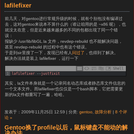
lafilefixer
前几天，对gentoo进行常规升级的时候，就有个别包没有编译过
去，这对gentoo来说本不算什么的（谁让咱用的是 ~x86 呢），也
就没太在意，但是近来越来越多的不同的包都出现了同一个错
误：
报缺少 /usr/lib/libGL.la 文件，revdep-rebuild 也不能解决问题，
甚至 revdep-rebuild 的过程中也有这个错误。
于是到sir里搜了一下，发现已经有人
问过了
，也得到了解决。
解决办法就是装上 lafilefixer ，运行一下
Shell
1
lafilefixer
--
justfixit
其实，la文件本身就是一个记录同名动态库或者静态库文件信息的
一个文本文件。而lafilefixer也仅仅是一个bash脚本，它把需要更
新的la文件都重写了一遍，哈哈。
发表于：2009年11月25日 12:59 | 分类:
gentoo
,
故障分析
|
8 个评
论 »
Gentoo换了profile以后，鼠标键盘不能动的解
决办法