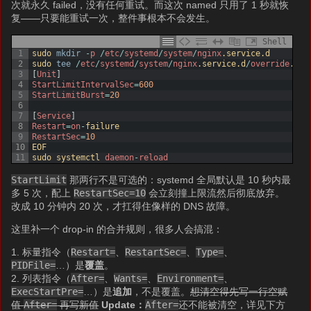
次就永久 failed，没有任何重试。而这次 named 只用了 1 秒就恢
复——只要能重试一次，整件事根本不会发生。
Shell
1
sudo 
mkdir
-
p
/
etc
/
systemd
/
system
/
nginx
.service
.d
2
sudo 
tee
/
etc
/
systemd
/
system
/
nginx
.service
.d
/
override
.con
3
[
Unit
]
4
StartLimitIntervalSec
=
600
5
StartLimitBurst
=
20
6
7
[
Service
]
8
Restart
=
on
-
failure
9
RestartSec
=
10
10
EOF
11
sudo 
systemctl 
daemon
-
reload
StartLimit
那两行不是可选的：systemd 全局默认是 10 秒内最
多 5 次，配上
RestartSec=10
会立刻撞上限流然后彻底放弃。
改成 10 分钟内 20 次，才扛得住像样的 DNS 故障。
这里补一个 drop-in 的合并规则，很多人会搞混：
1. 标量指令（
Restart=
、
RestartSec=
、
Type=
、
PIDFile=
…）是
覆盖
。
2. 列表指令（
After=
、
Wants=
、
Environment=
、
ExecStartPre=
…）是
追加
，不是覆盖。
想清空得先写一行空赋
值
After=
再写新值
Update：
After=
还不能被清空，详见下方