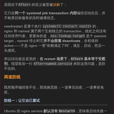
原因在于
After=
的语义被普遍
误解
了：
它只在
同一个 systemd job transaction 内部
编排启动先后，并
不检查目标服务的实时健康状态。
needrestart 是逐个执行
systemctl restart <unit>
的，
nginx 和 named 属于两个互相独立的 transaction，彼此之间没有
任何排序约束。更要命的是，
nss-lookup.target
是个 passive
target，named 停止时它
并不会跟着 deactivate
，全程保持
active——于是 nginx 一查”依赖满足了吗”，满足，启动，然后一
头撞死。
所以结论挺反直觉的：
在 restart 场景下，
After=
基本等于安慰
剂
。指望靠加一行
After=named.service
来防这类问题，是防
不住的。
两道防线
既然顺序编排靠不住，那就换思路：一道事后自愈，一道事前免
疫。
防线一：让它自己重试
Ubuntu 的 nginx.service
默认没有
Restart=
，意味着启动失败一