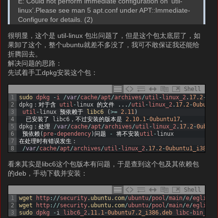
E: Could not perform immediate configuration on ‘util-
linux’.Please see man 5 apt.conf under APT::Immediate-
Configure for details. (2)
很明显，这个是 util-linux 包出问题了，但是这个包太底层了，如
果卸了这个，整个ubuntu就差不多没了，我可不敢保证我还能给
折腾回去。
解决问题的思路：
先试着手工dpkg安装这个包：
Shell
1
sudo 
dpkg
-
i
/
var
/
cache
/
apt
/
archives
/
util
-
linux_2
.
17.2
-
0ub
2
dpkg
：对于含
util
-
linux
的文件
.
.
.
/
util
-
linux_2
.
17.2
-
0ubuntu
3
util
-
linux
预依赖于
libc6
(
>=
2.11
)
4
已安装了
libc6
，不过安装的版本是
2.10.1
-
0ubuntu17
。
5
dpkg
：处理
/
var
/
cache
/
apt
/
archives
/
util
-
linux_2
.
17.2
-
0ubunt
6
预依赖
(
pre
-
dependency
)
问题
-
将不安装
util
-
linux
7
在处理时有错误发生：
8
/
var
/
cache
/
apt
/
archives
/
util
-
linux_2
.
17.2
-
0ubuntu1_i386.d
看来其实是libc6这个包版本有问题，于是查到这个包及其依赖包
的deb，手动下载并安装：
Shell
1
wget 
http
:
/
/
security
.ubuntu
.com
/
ubuntu
/
pool
/
main
/
e
/
eglibc
/
2
wget 
http
:
/
/
security
.ubuntu
.com
/
ubuntu
/
pool
/
main
/
e
/
eglibc
/
3
sudo 
dpkg
-
i
libc6_2
.
11.1
-
0ubuntu7.2_i386.deb
libc
-
bin_2
.
1