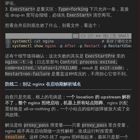
评论。
3.
ExecStart=
是重灾区：
Type=forking
下只允许一条，直接
在 drop-in 里写会报错，必须先
ExecStart=
清空再写。
想看合并后到底生效了什么，别看文件，看这个：
Shell
1
systemctl 
cat
nginx
# 看拼了哪些文件
2
systemctl 
show 
nginx
-
p
After
-
p
Restart
-
p
RestartUSec
还有个细节值得确认：这次失败的其实是
ExecStartPre
里的
nginx -t -q
（日志里那句
Control process exited,
code=exited, status=1/FAILURE
，result 是
exit-code
）。
Restart=on-failure
是覆盖这种情况的，不用担心它管不到。
防线二：别让 nginx 在启动期解析域名
自愈只是兜底，根上的毛病是：
一个 location 的 upstream 解析
不了，整个 nginx 拒绝启动，机器上所有站点陪葬
。nginx 的配
置校验是 all-or-nothing 的，一个小站点的临时故障被放大成了全
局故障。
解法是给
proxy_pass
用变量——只要
proxy_pass
里含变量，
nginx 就不再在启动期做一次性解析，改成运行时按需查
resolver
。这样 DNS 挂了 nginx 照样能起来，最坏只是那一个