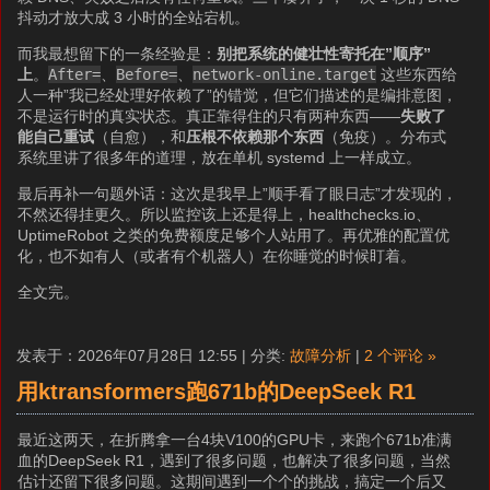
抖动才放大成 3 小时的全站宕机。
而我最想留下的一条经验是：
别把系统的健壮性寄托在”顺序”
上
。
After=
、
Before=
、
network-online.target
这些东西给
人一种”我已经处理好依赖了”的错觉，但它们描述的是编排意图，
不是运行时的真实状态。真正靠得住的只有两种东西——
失败了
能自己重试
（自愈），和
压根不依赖那个东西
（免疫）。分布式
系统里讲了很多年的道理，放在单机 systemd 上一样成立。
最后再补一句题外话：这次是我早上”顺手看了眼日志”才发现的，
不然还得挂更久。所以监控该上还是得上，healthchecks.io、
UptimeRobot 之类的免费额度足够个人站用了。再优雅的配置优
化，也不如有人（或者有个机器人）在你睡觉的时候盯着。
全文完。
发表于：2026年07月28日 12:55 | 分类:
故障分析
|
2 个评论 »
用ktransformers跑671b的DeepSeek R1
最近这两天，在折腾拿一台4块V100的GPU卡，来跑个671b准满
血的DeepSeek R1，遇到了很多问题，也解决了很多问题，当然
估计还留下很多问题。这期间遇到一个个的挑战，搞定一个后又