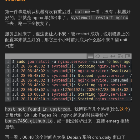
第一件事是确认机器有没有重启过。
uptime
一看，没有，机器好
好的。那就是 nginx 单独出事了。
systemctl restart nginx
下去，唰一下全恢复了。
服务是回来了，但这更让人不安：能 restart 成功，说明磁盘上的
配置本来就是好的，那它三个小时前到底为什么起不来？翻 unit
日志：
1
$
sudo 
journalctl
-
u
nginx
.
service
--
since
"6 hour ago"
--
2
Jul
28
06
:
48
:
02
s
systemd
[
1
]
:
Stopping 
nginx
.
service
-
A
h
3
Jul
28
06
:
48
:
02
s
systemd
[
1
]
:
nginx
.
service
:
Deactivated 
s
4
Jul
28
06
:
48
:
02
s
systemd
[
1
]
:
Stopped 
nginx
.
service
-
A
hi
5
Jul
28
06
:
48
:
02
s
systemd
[
1
]
:
nginx
.
service
:
Consumed
19mi
6
Jul
28
06
:
48
:
02
s
systemd
[
1
]
:
Starting 
nginx
.
service
-
A
h
7
Jul
28
06
:
48
:
02
s
nginx
[
2766192
]
:
2026
/
07
/
28
06
:
48
:
02
[
eme
8
Jul
28
10
:
00
:
10
s
systemd
[
1
]
:
Starting 
nginx
.
service
-
A
h
9
Jul
28
10
:
00
:
10
s
systemd
[
1
]
:
Started 
nginx
.
service
-
A
hi
host not found in upstream
。我博客有几个路径(比如
这个
)
是反代到 GitHub Pages 的，nginx 起来的时候要解析
bones7456.github.io
，那一刻没解析出来，直接 emerg 拒绝
启动。
再一看，06:48 这个时间点太像 Debian 系的 cron.daily 窗口了