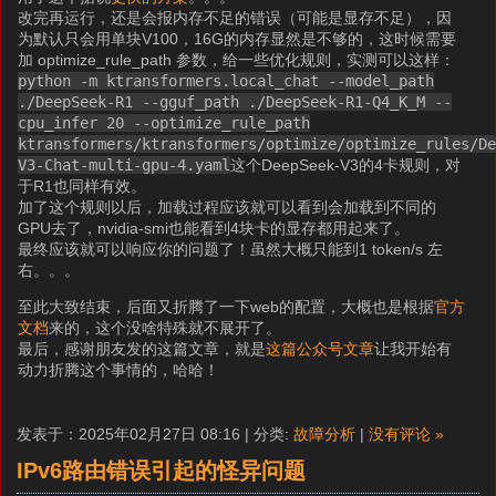
改完再运行，还是会报内存不足的错误（可能是显存不足），因
为默认只会用单块V100，16G的内存显然是不够的，这时候需要
加 optimize_rule_path 参数，给一些优化规则，实测可以这样：
python -m ktransformers.local_chat --model_path
./DeepSeek-R1 --gguf_path ./DeepSeek-R1-Q4_K_M --
cpu_infer 20 --optimize_rule_path
ktransformers/ktransformers/optimize/optimize_rules/D
V3-Chat-multi-gpu-4.yaml
这个DeepSeek-V3的4卡规则，对
于R1也同样有效。
加了这个规则以后，加载过程应该就可以看到会加载到不同的
GPU去了，nvidia-smi也能看到4块卡的显存都用起来了。
最终应该就可以响应你的问题了！虽然大概只能到1 token/s 左
右。。。
至此大致结束，后面又折腾了一下web的配置，大概也是根据
官方
文档
来的，这个没啥特殊就不展开了。
最后，感谢朋友发的这篇文章，就是
这篇公众号文章
让我开始有
动力折腾这个事情的，哈哈！
发表于：2025年02月27日 08:16 | 分类:
故障分析
|
没有评论 »
IPv6路由错误引起的怪异问题