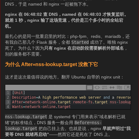
DNS，于是 named 和 nginx 一起被拖下水。
nginx 在 06:48:02 查 DNS，named 在 06:48:03 才恢复监听。
就差 1 秒，nginx 输了这场竞速，代价是三个多小时的全站宕
机。
最扎心的是同一批重启里的对比：php-fpm、redis、mariadb，还
有我自己那几个 Flask 服务，全都
Started
成功了。唯独 nginx
死了。为什么？因为
只有 nginx 在启动阶段需要解析外部域名
，
别的服务都不需要。
为什么 After=nss-lookup.target 没救下它
这才是这次最值得说的地方。翻开 Ubuntu 自带的 nginx unit：
1
[
Unit
]
2
Description
=
A
high 
performance 
web 
server 
and
a
reverse 
pr
3
After
=
network
-
online
.
target 
remote
-
fs
.
target 
nss
-
lookup
.
ta
4
Wants
=
network
-
online
.
target
nss-lookup.target
是 systemd 专门用来表示”域名解析已就
绪”的标准锚点，DNS 服务一般会用
Before=nss-
lookup.target
把自己挂上去。也就是说，nginx
早就声明过”我
要等 DNS 就绪再启动”
——然而它还是死在了 DNS 上。