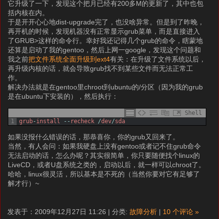
它升级了一下，发现这个把月已经有200多M的更新了，其中也包
括内核在内。
于是开开心心地dist-upgrade完了，也没啥异常。但是到了昨晚，
再开机的时候，发现机器没有正常显示grub菜单，而是直接进入
了GRUB>这样的命令行。幸好我还记得几个grub的命令，瞎蒙地
还算是启动了我的gentoo，然后上网一google，发现这个问题和
我之前
把文件系统全面升级到ext4
有关：在升级了文件系统以后，
再升级内核的话，就会导致grub找不到某些文件而无法正常工
作。
解决办法就是在gentoo里chroot到ubuntu的/分区（因为我的grub
是在ubuntu下安装的），然后执行：
Shell
1
grub
-
install
--
recheck
/
dev
/
sda
如果没报什么错误的话，那恭喜你，你的grub又回来了。
当然，有人会问：如果我硬盘上没有gentoo或者记不住grub命令
无法启动的话，怎么办呢？其实很简单，你只要随便找个linux的
LiveCD，或者U盘系统之类的，启动以后，就一样可以chroot了。
哈哈，linux很灵活，所以基本是不死的（当然你要对它有足够了
解才行）~
发表于：2009年12月27日 11:26 | 分类:
故障分析
|
10 个评论 »