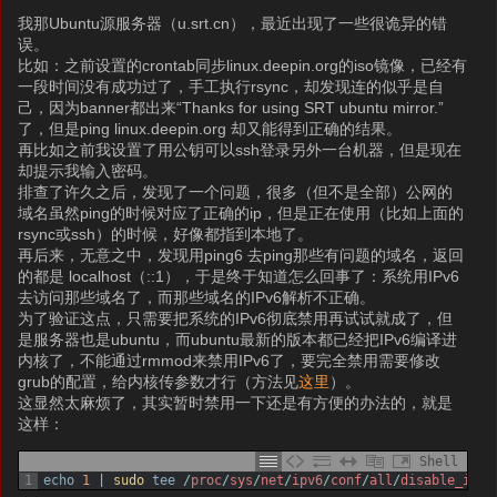
我那Ubuntu源服务器（u.srt.cn），最近出现了一些很诡异的错
误。
比如：之前设置的crontab同步linux.deepin.org的iso镜像，已经有
一段时间没有成功过了，手工执行rsync，却发现连的似乎是自
己，因为banner都出来“Thanks for using SRT ubuntu mirror.”
了，但是ping linux.deepin.org 却又能得到正确的结果。
再比如之前我设置了用公钥可以ssh登录另外一台机器，但是现在
却提示我输入密码。
排查了许久之后，发现了一个问题，很多（但不是全部）公网的
域名虽然ping的时候对应了正确的ip，但是正在使用（比如上面的
rsync或ssh）的时候，好像都指到本地了。
再后来，无意之中，发现用ping6 去ping那些有问题的域名，返回
的都是 localhost（::1），于是终于知道怎么回事了：系统用IPv6
去访问那些域名了，而那些域名的IPv6解析不正确。
为了验证这点，只需要把系统的IPv6彻底禁用再试试就成了，但
是服务器也是ubuntu，而ubuntu最新的版本都已经把IPv6编译进
内核了，不能通过rmmod来禁用IPv6了，要完全禁用需要修改
grub的配置，给内核传参数才行（方法见
这里
）。
这显然太麻烦了，其实暂时禁用一下还是有方便的办法的，就是
这样：
Shell
1
echo
1
|
sudo 
tee
/
proc
/
sys
/
net
/
ipv6
/
conf
/
all
/
disable_ipv6