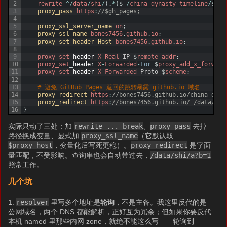
2
rewrite
^
/
data
/
shi
/
(
.
*
)
$
/
china
-
dynasty
-
timeline
/
$
1
b
3
proxy_pass 
https
:
//$gh_pages;
4
5
proxy_ssl_server_name 
on
;
6
proxy_ssl_name 
bones7456
.
github
.
io
;
7
proxy_set_header 
Host 
bones7456
.
github
.
io
;
8
9
proxy_set
_
header
X
-
Real
-
IP
$
remote_addr
;
10
proxy_set
_
header
X
-
Forwarded
-
For
$
proxy_add_x_forward
11
proxy_set
_
header
X
-
Forwarded
-
Proto
$
scheme
;
12
13
# 避免 GitHub Pages 返回的跳转暴露 github.io 域名
14
proxy_redirect 
https
:
//bones7456.github.io/china-dyna
15
proxy_redirect 
https
:
//bones7456.github.io/ /data/shi
16
}
实际只动了三处：加
rewrite ... break
、
proxy_pass
去掉
路径换成变量、显式加
proxy_ssl_name
（它默认取
$proxy_host
，变量化后写死更稳）。
proxy_redirect
是字面
量匹配，不受影响。查询串也会自动带过去，
/data/shi/a?b=1
照常工作。
几个坑
1.
resolver
里写多个地址是
轮询
，不是主备。我这里反代的是
公网域名，两个 DNS 都能解析，正好互为冗余；但如果你要反代
本机 named 里那些内网 zone，就绝不能这么写——轮询到