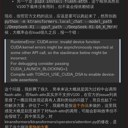
另一个是
pip3 install flash-attn
，这个模块虽然在
V100下最终没有用到，但不装会报依赖错误
现在，按照官方文档的说法，应该是要可以跑起来了，然而你跑
python -m ktransformers.local_chat --model_path
./DeepSeek-R1 --gguf_path ./DeepSeek-R1-Q4_K_M
的时
候，大概率会在load很久之后，报一个错：
RuntimeError: CUDA error: invalid device function
CUDA kernel errors might be asynchronously reported at
some other API call, so the stacktrace below might be
incorrect.
For debugging consider passing
CUDA_LAUNCH_BLOCKING=1
Compile with TORCH_USE_CUDA_DSA to enable device-
side assertions
这个问题，我折腾了很久，简单来说大概就是因为过程中会调用
flash-attn，而flash-attn其实并不支持V100，在官方的issue列表
里搜了一圈后我发现还真有人遇到类似的问题了，而且也贴了一
些解决方案，评估了一下，我最终是按
这个办法
来做的，这里我
感觉大概是刻意避开了对flash-attn的调用，可能会影响效率但不
会报错了。其中第五步，对
ktransformers/ktransformers/operators/attention.py的修改，是
用了这个据说
更快的方案
。。。