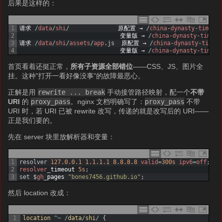
后果是这样的：
1
请求
/
data
/
shi
/
原配置
→
/
china
-
dynasty
-
timeli
2
变量版
→
/
china
-
dynasty
-
timeli
3
请求
/
data
/
shi
/
assets
/
app
.
js
原配置
→
/
china
-
dynasty
-
timel
4
变量版
→
/
china
-
dynasty
-
timeli
首页看着还挺正常，
所有子资源全部错位
——CSS、JS、图片全
挂。这种”打开一看好像没事”的故障最恶心。
正解是用
rewrite ... break
手动接管路径映射，配一个
不带
URI
的
proxy_pass
。nginx 文档明确写了：
proxy_pass
不带
URI 时，若 URI 已被 rewrite 改写，传递的就是改写后的 URI——
正是我们要的。
先在 server 块里放解析器和变量：
1
resolver
127.0.0.1
1.1.1.1
8.8.8.8
valid
=
300s
ipv6
=
off
;
2
resolver
_
timeout
5s
;
3
set
$
gh
_
pages
"bones7456.github.io"
;
然后 location 改成：
1
location
^
~
/
data
/
shi
/
{