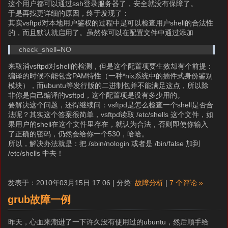
这个用户都可以通过ssh登录服务器了，安全就没有保障了。
于是再找更详细的原因，终于发现了：
其实vsftpd对本地用户鉴权的过程中是可以检查用户shell的合法性
的，而且默认就启用了。虽然你可以在配置文件中通过添加
check_shell=NO
来取消vsftpd对shell的检测，但是这个配置项要生效却有个前提：
编译的时候不能包含PAM特性（一种*nix系统中的插件式身份鉴别
模块），而ubuntu等发行版的二进制包并不能满足这点，所以除
非你是自己编译的vsftpd，这个配置项是没有多少用的。
要解决这个问题，还得继续问：vsftpd是怎么检查一个shell是否合
法呢？其实这个答案很简单，vsftpd读取 /etc/shells 这个文件，如
果用户的shell在这个文件里存在，就认为合法，否则即使你输入
了正确的密码，仍然会给你一个530，哈哈。
所以，解决办法就是：把 /sbin/nologin 或者是 /bin/false 加到
/etc/shells 中去！
发表于：2010年03月15日 17:06 | 分类:
故障分析
|
7 个评论 »
grub故障一例
昨天，心血来潮进了一下许久没有使用过的ubuntu，然后顺手给