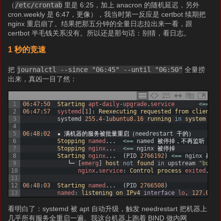
（
/etc/crontab
里是 6:25，加上 anacron 的随机延迟，另外
cron.weekly 是 6:47，更像），我当时第一反应是 certbot 续期把
nginx 重启崩了。结果把那五分钟的全量日志拉出来一看，跟
certbot 半毛钱关系没有。所以还是那句话：别猜，看日志。
1 秒的竞速
把
journalctl --since "06:45" --until "06:50"
全量捞
出来，真凶一目了然：
1
06
:
47
:
50
Starting 
apt
-
daily
-
upgrade
.
service
<=
=
un
2
06
:
47
:
57
systemd
[
1
]
:
Reexecuting 
requested 
from 
client 
P
3
systemd
255.4
-
1ubuntu8.16
running 
in
system 
mod
4
5
06
:
48
:
02
★
满机器的服务被批量重启（
needrestart
干的）
6
Stopping 
named
.
.
.
<=
=
named
被停掉，不再监听
127
7
Stopping 
nginx
.
.
.
<=
=
nginx
被停掉
8
Starting 
nginx
.
.
.
(
PID
2766192
)
<=
=
nginx
再次
9
└─
[
emerg
]
host 
not
found 
in
upstream
"bones
10
nginx
.
service
:
Control 
process 
exited
,
co
11
12
06
:
48
:
03
Starting 
named
.
.
.
(
PID
2766508
)
13
named
:
listening 
on 
IPv4 
interface
lo
,
127.0.0.
看明白了：systemd 被 apt 自动升级，触发 needrestart 把机器上
几乎所有服务全重启一遍。我这台机器上跑着 BIND 做内网