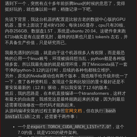
遇到下一个，突然有点十多年前折腾linux的时候的意思了，觉得
挺好玩的，就也像以前一样，稍微记录一下吧。
先说下背景，我这台机器的配置是比较古老的数据中心版的GPU
机器，显卡上面说了是4块V100，每块16G显存，cpu只有20核、
内存256GB、数据盘1.5T，系统是ubuntu 20.04。这硬件拿来跑
671b确实是有点捉襟见肘，最终的结果也只是1 token/s 左右，并
不具备生产价值，只是研究而已。
我最先遇到的问题，就是由于这个机器很多人有权限，而是最恐
怖的公用一个linux账号，环境被搞得想当乱，python都是各种版
很多套。所以我最先做的就是梳理环境，用了Miniconda搞了一套
干净的python-3.12的运行时，后续的各种包都独立维护。
另外，原先的Nvidia驱动也有两个版本，我也顺手给升级并统一了
一下，查了各种资料后，发现这个架构比较旧的显卡最好还是不
要安装最新的（12.8）驱动，所以我安装了12.6的版本。
然后，我的思路是，在本机直接编译一个ktransformers，这样才
有最大的自由度，我感觉这是最终能跑起来的关键，因为到最后
还需要现场修改一些代码才能跑起来。
从源码编译安装的过程主要参照
官网文档
，但在执行
bash
install.sh
之前，还需要干两件事：
一个是
export TORCH_CUDA_ARCH_LIST="7.0"
，这个
7.0的值，就是V100的硬件架构。