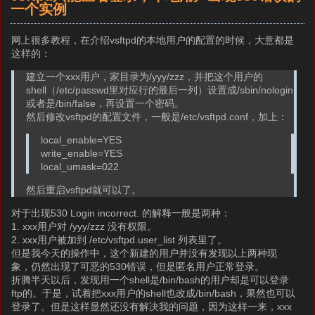
一个实例
网上很多教程，在介绍vsftpd的本地用户的配置的时候，大意都是
这样的：
建立一个xxx用户，家目录为/yyy/zzz，并把这个用户的
shell（/etc/passwd里对应行的最后一列）设置成/sbin/nologin
或者是/bin/false，再设置一个密码。
然后修改vsftpd的配置文件，一般是/etc/vsftpd.conf，加上：
local_enable=YES
write_enable=YES
local_umask=022
然后重启vsftpd就可以了。
对于出现530 Login incorrect. 的解释一般是两种：
1. xxx用户对 /yyy/zzz 没有权限。
2. xxx用户被加到 /etc/vsftpd.user_list 列表里了。
但是我今天的操作中，这个新建的用户并没有发现以上两种现
象，仍然出现了可恶的530错误，但是匿名用户正常登录。
折腾半天以后，发现用一个shell是/bin/bash的用户却是可以登录
ftp的。于是，试着把xxx用户的shell也改成/bin/bash，果然也可以
登录了。但是这样显然还没有解决我的问题，因为这样一来，xxx