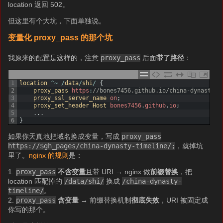
location 返回 502。
但这里有个大坑，下面单独说。
变量化 proxy_pass 的那个坑
我原来的配置是这样的，注意
proxy_pass
后面
带了路径
：
1
location
^
~
/
data
/
shi
/
{
2
proxy_pass 
https
:
//bones7456.github.io/china-dynasty-t
3
proxy_ssl_server_name 
on
;
4
proxy_set_header 
Host 
bones7456
.
github
.
io
;
5
.
.
.
6
}
如果你天真地把域名换成变量，写成
proxy_pass
https://$gh_pages/china-dynasty-timeline/;
，就掉坑
里了。
nginx 的规则
是：
1.
proxy_pass
不含变量
且带 URI → nginx 做
前缀替换
，把
location 匹配掉的
/data/shi/
换成
/china-dynasty-
timeline/
。
2.
proxy_pass
含变量
→ 前缀替换机制
彻底失效
，URI 被固定成
你写的那个。