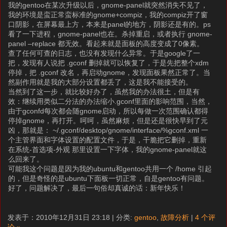
我的gentoo在某次升级以后，gnome-panel就突然消失不见了，
我的环境是蛮正常蛮标准的gnome+compiz，我的compiz开了窗
口阴影，在屏幕最上方，本来是panel的地方，阴影还是有的。ps
看了一下进程，gnome-panel也在。杀掉重启，或者执行 gnome-
panel –replace 都无效。看起来就是面板的高度变成了0像素。
查了任何可查的日志，也没有发现什么异常。于是google了一
把，发现有人说把 .gconf 删掉就可以恢复了，于是先把整个xdm
停掉，把 .gconf 改名，再启动gnome，发现面板果然正常了。当
然副作用就是我的大部分设置都丢了，这是我不能接受的。
当然到了这一步，就比较好办了，虽然我的办法很土，但是有
效：继续用类似二分法的办法缩小.gconf里面的影响范围，当然，
由于gconfd每次都会随gnome启动，所以每做一次范围确认都得
停掉gnome，再打开。呵呵，虽然麻烦，但是还是很快早到了元
凶，那就是： ~/.gconf/desktop/gnome/interface/%gconf.xml 一
个主管界面和字体设置的配置文件，于是，干脆把它删掉，重新
在系统-首选项-外观 那里设置一下字体，我的gnome-panel就这
么回来了。
可能我这个问题是因为我的ubuntu和gentoo共用一个 /home 引起
的，但是奇怪的是ubuntu下面板一切正常，自是gentoo有问题。
好了，问题解决了，最后一句俗却真诚的话：新年快乐！
发表于：2010年12月31日 23:18 | 分类:
gentoo
,
故障分析
|
4 个评