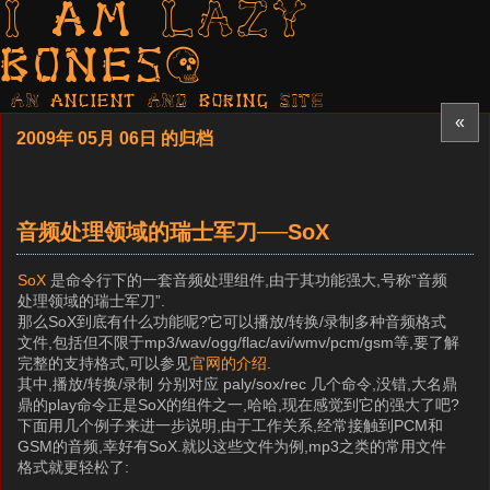
I am LAZY
bones?
AN ancient AND boring SITE
«
2009年 05月 06日 的归档
音频处理领域的瑞士军刀──SoX
SoX
是命令行下的一套音频处理组件,由于其功能强大,号称”音频
处理领域的瑞士军刀”.
那么SoX到底有什么功能呢?它可以播放/转换/录制多种音频格式
文件,包括但不限于mp3/wav/ogg/flac/avi/wmv/pcm/gsm等,要了解
完整的支持格式,可以参见
官网的介绍
.
其中,播放/转换/录制 分别对应 paly/sox/rec 几个命令,没错,大名鼎
鼎的play命令正是SoX的组件之一,哈哈,现在感觉到它的强大了吧?
下面用几个例子来进一步说明,由于工作关系,经常接触到PCM和
GSM的音频,幸好有SoX.就以这些文件为例,mp3之类的常用文件
格式就更轻松了: