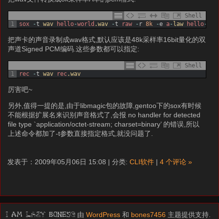
Shell
1
sox
-
t
wav 
hello
-
world
.wav
-
t
raw
-
r
8k
-
e
a
-
law 
hello
-
wor
把声卡的声音录制成wav格式,默认应该是48k采样率16bit量化的双
声道Signed PCM编码.这些参数都可以指定:
Shell
1
rec
-
t
wav 
rec
.wav
厉害吧~
另外,值得一提的是,由于libmagic包的故障,gentoo下的sox有时候
不能根据扩展名来识别声音格式了,会报 no handler for detected
file type `application/octet-stream; charset=binary’ 的错误,所以
上述命令都加了-t参数直接指定格式,就没问题了.
发表于：2009年05月06日 15:08 | 分类:
CLI软件
|
4 个评论 »
由
WordPress
和
bones7456
主题提供支持.
I am LAZY bones?