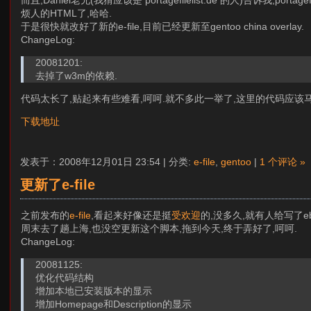
而且,Daniel老兄(我猜应该是 portagefilelist.de 的人)告诉我
烦人的HTML了,哈哈.
于是很快就改好了新的e-file,目前已经更新至gentoo china overlay.
ChangeLog:
20081201:
去掉了w3m的依赖.
代码太长了,贴起来有些难看,呵呵.就不多此一举了,这里的代码应该
下载地址
发表于：2008年12月01日 23:54 | 分类:
e-file
,
gentoo
|
1 个评论 »
更新了e-file
之前发布的
e-file
,看起来好像还是挺
受欢迎
的,没多久,就有人给写了ebui
周末去了趟上海,也没空更新这个脚本,拖到今天,终于弄好了,呵呵.
ChangeLog:
20081125:
优化代码结构
增加本地已安装版本的显示
增加Homepage和Description的显示