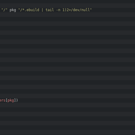
"/"
pkg
"/*.ebuild | tail -n 1)2>/dev/null"
ers
[
pkg
]
)