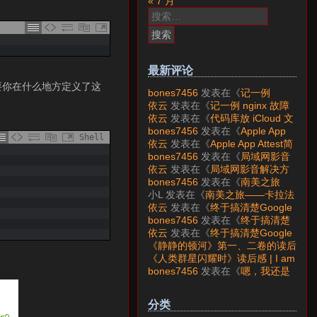
« 7 月
搜
索：
最新评论
说,只要你在什么地方定义了这
bones7456
发表在《
记一例
nginx 故障分析
》
依云
发表在《
记一例 nginx 故障
分析
》
依云
发表在《
代码库放 iCloud 文
件夹会怎样？
》
bones7456
发表在《
Apple App
Shell
Attest简介
》
依云
发表在《
Apple App Attest简
介
》
bones7456
发表在《
局域网影音
解决方案——Jellyfin
》
依云
发表在《
局域网影音解决方
案——Jellyfin
》
bones7456
发表在《
南美之旅
——卡拉法特看莫雷诺大冰川
》
小L
发表在《
南美之旅——卡拉法
特看莫雷诺大冰川
》
依云
发表在《
终于搞清楚Google
账号的所属国家的逻辑了
》
bones7456
发表在《
终于搞清楚
Google账号的所属国家的逻辑
依云
发表在《
终于搞清楚Google
了
》
账号的所属国家的逻辑了
》
《静静的顿河》第一、二卷的读后
感 | I am LAZY bones?
发表在
《人类群星闪耀时》读后感 | I am
《
《人类群星闪耀时》读后感
》
LAZY bones?
发表在《
《显微镜
bones7456
发表在《
嗯，我还是
下的大明》读后感
》
喜欢下载mp3
》
分类