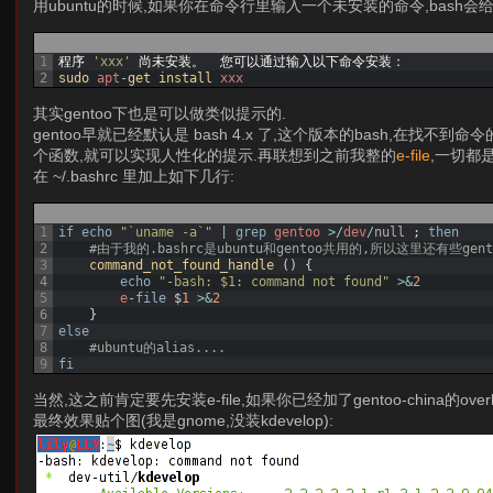
用ubuntu的时候,如果你在命令行里输入一个未安装的命令,bash会
1
程序
'xxx'
尚未安装。
您可以通过输入以下命令安装：
2
sudo 
apt
-
get 
install 
xxx
其实gentoo下也是可以做类似提示的.
gentoo早就已经默认是 bash 4.x 了,这个版本的bash,在找不到命
个函数,就可以实现人性化的提示.再联想到之前我整的
e-file
,一切都
在 ~/.bashrc 里加上如下几行:
1
if
echo
"`uname -a`"
|
grep
gentoo
>
/
dev
/
null
;
then
2
#由于我的.bashrc是ubuntu和gentoo共用的,所以这里还有些gen
3
command_not_found_handle
(
)
{
4
echo
"-bash: $1: command not found"
>
&
2
5
e
-
file
$
1
>
&
2
6
}
7
else
8
#ubuntu的alias....
9
fi
当然,这之前肯定要先安装e-file,如果你已经加了gentoo-china的overlay
最终效果贴个图(我是gnome,没装kdevelop):