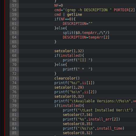
56
}
57
NF
=
0
58
cmd
=
"(grep -h DESCRIPTION "
PORTDIR
[
2
]
59
cmd
|
getline
60
if
(
NF
==
0
)
{
61
DESCRIPTION
=
""
62
}
else
{
63
split
(
$
0
,
tempArr
,
/
\
"
/
)
64
DESCRIPTION
=
tempArr
[
2
]
65
}
66
67
setcolor
(
1
,
32
)
68
if
(
installed
)
{
69
printf
(
"[I] "
)
70
}
else
{
71
printf
(
" *  "
)
72
}
73
clearcolor
(
)
74
printf
(
"%s/"
,
ii
[
1
]
)
75
setcolor
(
1
,
29
)
76
printf
(
"%s\n"
,
ii
[
2
]
)
77
setcolor
(
0
,
32
)
78
printf
(
"\tAvailable Versions:\t%s\n"
,
v
79
if
(
installed
)
{
80
printf
(
"\tLast Installed Ver:\t"
)
81
setcolor
(
7
,
34
)
82
printf
(
"%s"
,
install_arr
[
2
]
)
83
setcolor
(
0
,
35
)
84
printf
(
"(%s)\n"
,
install_time
)
85
setcolor
(
0
,
32
)