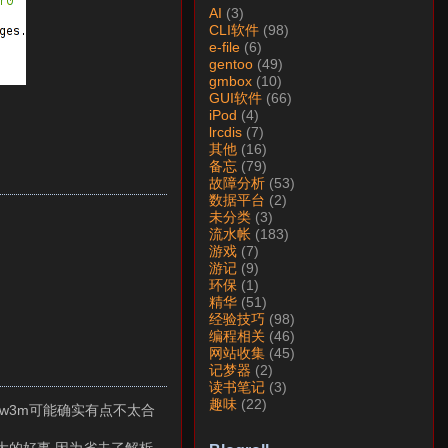
AI
(3)
CLI软件
(98)
e-file
(6)
gentoo
(49)
gmbox
(10)
GUI软件
(66)
iPod
(4)
lrcdis
(7)
其他
(16)
备忘
(79)
故障分析
(53)
数据平台
(2)
未分类
(3)
流水帐
(183)
游戏
(7)
游记
(9)
环保
(1)
精华
(51)
经验技巧
(98)
编程相关
(46)
网站收集
(45)
记梦器
(2)
读书笔记
(3)
趣味
(22)
个w3m可能确实有点不太合