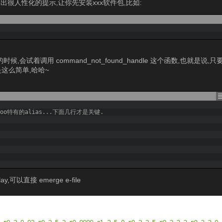
给出很人性化的提示,让你先安装xxx软件包,比如:
令的时候,会试着调用 command_not_found_handle 这个函数,也就是
是这么简单,哈哈~
too特有的alias...下面几行才是关键.
,可以直接 emerge e-file