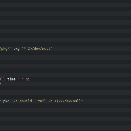
/pkg/"
pkg
"* 2>/dev/null"
all
_
time
" "
$i
)
"
pkg
"/*.ebuild | tail -n 1)2>/dev/null"