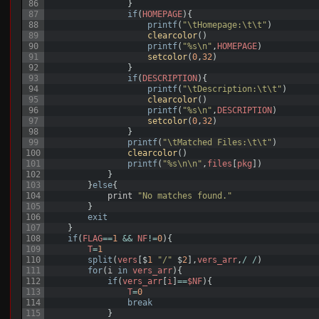
86
}
87
if
(
HOMEPAGE
)
{
88
printf
(
"\tHomepage:\t\t"
)
89
clearcolor
(
)
90
printf
(
"%s\n"
,
HOMEPAGE
)
91
setcolor
(
0
,
32
)
92
}
93
if
(
DESCRIPTION
)
{
94
printf
(
"\tDescription:\t\t"
)
95
clearcolor
(
)
96
printf
(
"%s\n"
,
DESCRIPTION
)
97
setcolor
(
0
,
32
)
98
}
99
printf
(
"\tMatched Files:\t\t"
)
100
clearcolor
(
)
101
printf
(
"%s\n\n"
,
files
[
pkg
]
)
102
}
103
}
else
{
104
print
"No matches found."
105
}
106
exit
107
}
108
if
(
FLAG
==
1
&&
NF
!=
0
)
{
109
T
=
1
110
split
(
vers
[
$
1
"/"
$
2
]
,
vers_arr
,
/
/
)
111
for
(
i
in
vers_arr
)
{
112
if
(
vers_arr
[
i
]
==
$NF
)
{
113
T
=
0
114
break
115
}