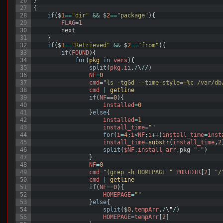
26
}
27
{
28
if
(
$
1
==
"dir"
&&
$
2
==
"package"
)
{
29
FLAG
=
1
30
next
31
}
32
if
(
$
1
==
"Retrieved"
&&
$
2
==
"from"
)
{
33
if
(
FOUND
)
{
34
for
(
pkg 
in
vers
)
{
35
split
(
pkg
,
ii
,
/
\
/
/
)
36
NF
=
0
37
cmd
=
"ls -tgGd --time-style=+%c /var/db
38
cmd
|
getline
39
if
(
NF
==
0
)
{
40
installed
=
0
41
}
else
{
42
installed
=
1
43
install_time
=
""
44
for
(
i
=
4
;
i
<
NF
;
i
++
)
install_time
=
inst
45
install_time
=
substr
(
install_time
,
2
46
split
(
$NF
,
install_arr
,
pkg
"-"
)
47
}
48
NF
=
0
49
cmd
=
"(grep -h HOMEPAGE "
PORTDIR
[
2
]
"/
50
cmd
|
getline
51
if
(
NF
==
0
)
{
52
HOMEPAGE
=
""
53
}
else
{
54
split
(
$
0
,
tempArr
,
/
\
"
/
)
55
HOMEPAGE
=
tempArr
[
2
]