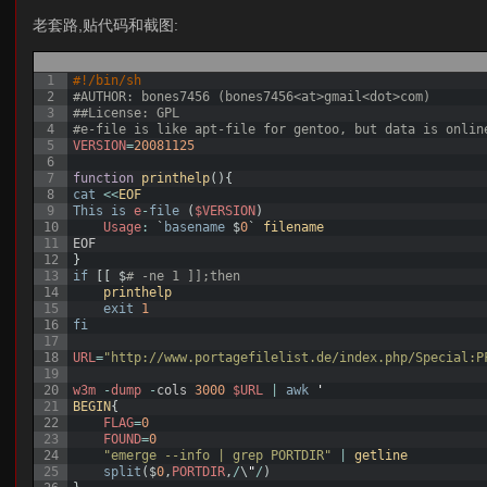
老套路,贴代码和截图:
1
#!/bin/sh
2
#AUTHOR: bones7456 (bones7456<at>gmail<dot>com)
3
##License: GPL
4
#e-file is like apt-file for gentoo, but data is onlin
5
VERSION
=
20081125
6
7
function
printhelp
(
)
{
8
cat
<<
EOF
9
This
is
e
-
file
(
$VERSION
)
10
Usage
:
`
basename
$
0
`
filename
11
EOF
12
}
13
if
[
[
$
# -ne 1 ]];then
14
printhelp
15
exit
1
16
fi
17
18
URL
=
"http://www.portagefilelist.de/index.php/Special:P
19
20
w3m
-
dump
-
cols
3000
$URL
|
awk
'
21
BEGIN
{
22
FLAG
=
0
23
FOUND
=
0
24
"emerge --info | grep PORTDIR"
|
getline
25
split
(
$
0
,
PORTDIR
,
/
\
"
/
)