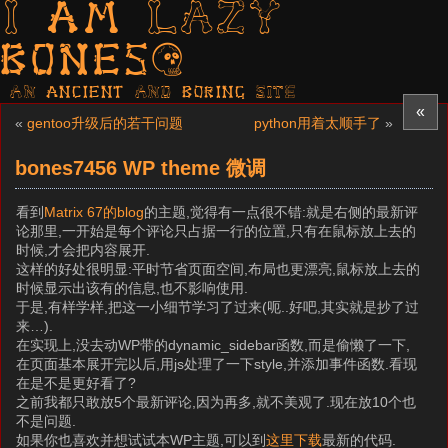
I am LAZY
bones?
AN ancient AND boring SITE
«
«
gentoo升级后的若干问题
python用着太顺手了
»
bones7456 WP theme 微调
看到
Matrix 67的blog
的主题,觉得有一点很不错:就是右侧的最新评
论那里,一开始是每个评论只占据一行的位置,只有在鼠标放上去的
时候,才会把内容展开.
这样的好处很明显:平时节省页面空间,布局也更漂亮,鼠标放上去的
时候显示出该有的信息,也不影响使用.
于是,有样学样,把这一小细节学习了过来(呃..好吧,其实就是抄了过
来…).
在实现上,没去动WP带的dynamic_sidebar函数,而是偷懒了一下,
在页面基本展开完以后,用js处理了一下style,并添加事件函数.看现
在是不是更好看了?
之前我都只敢放5个最新评论,因为再多,就不美观了.现在放10个也
不是问题.
如果你也喜欢并想试试本WP主题,可以到
这里下载
最新的代码.