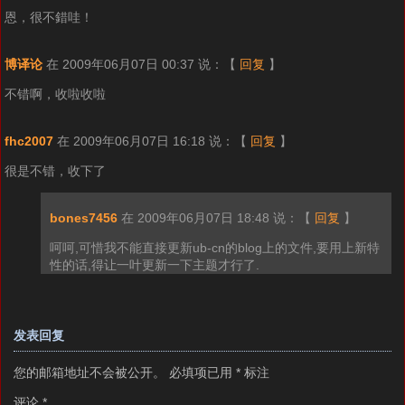
恩，很不錯哇！
博译论
在 2009年06月07日 00:37 说：
【
回复
】
不错啊，收啦收啦
fhc2007
在 2009年06月07日 16:18 说：
【
回复
】
很是不错，收下了
bones7456
在 2009年06月07日 18:48 说：
【
回复
】
呵呵,可惜我不能直接更新ub-cn的blog上的文件,要用上新特
性的话,得让一叶更新一下主题才行了.
发表回复
您的邮箱地址不会被公开。
必填项已用
*
标注
评论
*