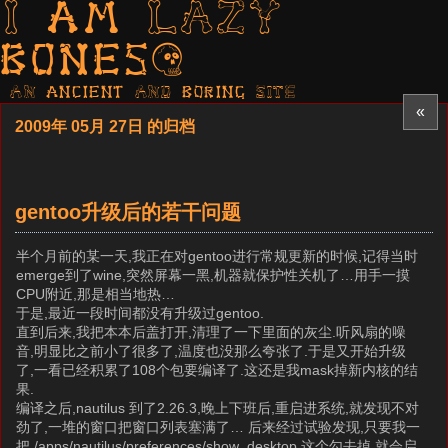
I am LAZY
bones?
AN ancient AND boring SITE
«
2009年 05月 27日 的归档
gentoo升级后的若干问题
半个月前的某一天,我正在对gentoo进行常规更新的时候,记得当时
emerge到了wine,突然屏幕一黑,机器就保护性关机了…用手一摸
CPU附近,那是相当地热…
于是,最近一段时间都没有升级过gentoo.
直到后来,我把本本后盖打开,清理了一下里面的灰尘.听风扇的噪
音,明显比之前小了很多了,温度也没那么夸张了.于是又开始升级
了,一看已经积累了108个包要编译了.这还是我mask掉新内核的结
果.
编译之后,nautilus 到了2.26.3,晚上下班后,重启进系统,就发现不对
劲了,一堆的窗口把窗口列表塞满了… 后来经过试验发现,只要我一
把 /apps/nautilus/preferences/show_desktop 这个勾去掉,就会启