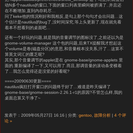
动N多个nautilus的窗口,下面的窗口列表里瞬间被挤满了..并且还
在不断增加,直到内存耗尽…
问了keke他的情况刚好和我相反,是勾上那个勾勾才会出问题…这
个估计是nautilus的bug了,没时间深究,等上头更新了,现在就先看
着本不想看到的桌面吧…
还有一个好玩的问题,就是我的音量调节的图标没了,之前还以为是
gnome-volume-manager 这个包的问题,后来TX提醒我才想起这
个volume是卷(磁盘分区)的意思,和音量根本没关系,汗了…这算不
算英文词汇的匮乏呢?
其实,那个音量调节的applet是在 gnome-base/gnome-applets 里
面的.重新编译了一下,又可以用了.而且,那调音量的滚动条变横着
了…我怎么觉得还是没竖的好看呢?
====20090630更新====
nautilus疯狂打开窗口的问题终于好了…难道是昨天编译了
gnome-base/gnome-session-2.26.1-r1的原因?不管怎么样,我的
桌面总算又干净了~
发表于：2009年05月27日 16:16 | 分类:
gentoo
,
故障分析
|
4 个评
论 »