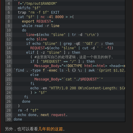
4
f
=
"/tmp/out$RANDOM"
5
mkfifo
"$f"
6
trap
"rm -f $f"
EXIT
7
cat
"$f"
|
nc
-
4l
8000
>
>
(
8
export 
REQUEST
=
9
while
read
-
r
line
10
do
11
line
=
$
(
echo
"$line"
|
tr
-
d
'\r\n'
)
12
echo
$line
13
if
echo
"$line"
|
grep
-
qE
'^GET /'
;
then
14
REQUEST
=
$
(
echo
"$line"
|
cut
-
d
' '
-
f2
)
15
elif
[
-
z
"$line"
]
;
then
16
(
#这里面写自己的处理逻辑，这是一个很丑的例子。
17
if
[
"$REQUEST"
==
"/"
]
;
then
18
Message_Body
=
"
<
!
DOCTYPE 
html
>
<
html
>
<
head
>
<
meta
19
`
find
.
-
type
f
-
exec
ls
-
l
{
}
\
;
|
awk
'{print $1,$2,$3,
20
else
21
Message_Body
=
"`cat "
.
/
$REQUEST
"`"
22
fi
23
echo
-
en
"HTTP/1.0 200 OK\nContent-Length: ${#Mes
24
)
>
"$f"
25
fi
26
done
27
)
28
rm
-
f
"$f"
29
echo
done
,
next 
request
.
30
done
另外，也可以看看
几年前的这篇
。