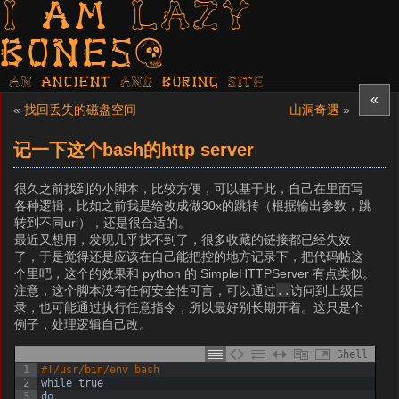
I am LAZY
bones?
AN ancient AND boring SITE
«
«
找回丢失的磁盘空间
山洞奇遇
»
记一下这个bash的http server
很久之前找到的小脚本，比较方便，可以基于此，自己在里面写
各种逻辑，比如之前我是给改成做30x的跳转（根据输出参数，跳
转到不同url），还是很合适的。
最近又想用，发现几乎找不到了，很多收藏的链接都已经失效
了，于是觉得还是应该在自己能把控的地方记录下，把代码帖这
个里吧，这个的效果和 python 的 SimpleHTTPServer 有点类似。
注意，这个脚本没有任何安全性可言，可以通过
..
访问到上级目
录，也可能通过
执行任意指令，所以最好别长期开着。这只是个
例子，处理逻辑自己改。
Shell
1
#!/usr/bin/env bash
2
while
true
3
do