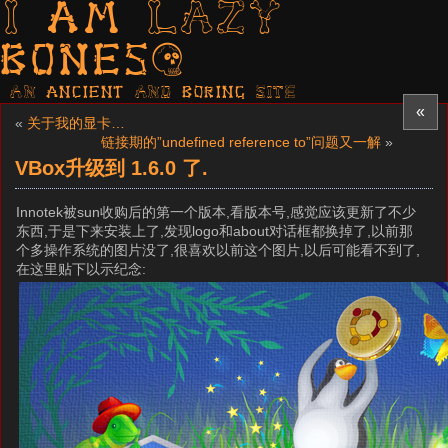
I am LAZY
bones?
AN ancient AND boring SITE
«
«
关于我的显卡…
链接期的”undefined reference to”问题又一解
»
VBox升级到 1.6.0 了.
Innotek被sun收购后的第一个版本,看版本号,感觉应该更新了不少
东西,于是下来安装上了,发现logo和about对话框都换掉了,以前那
个多操作系统的图片没了,很喜欢以前这个图片,以后可能看不到了,
在这里贴下以示纪念: