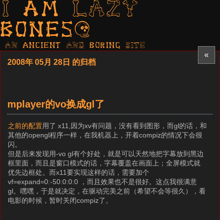
I am LAZY
bones?
AN ancient AND boring SITE
«
2008年 05月 28日 的归档
mplayer的vo换成gl了
之前的配置
用了 x11,因为xv有问题，没有看到图形，而gl的话，和
其他的opengl程序一样，在我机器上，开着compiz的情况下会很
闪。
但是后来发现用-vo gl有个好处，就是可以天然地把字幕放到黑边
框里面，而且是窗口模式的话，字幕覆盖在画面上；全屏模式就
优先边框处。而x11要实现这样的话，需要加个
vf=expand=0:-50:0:0:0 ，而且效果也不是很好。这点我很满意
gl。嘿嘿，于是就决定，在驱动完美之前（希望不会等很久），看
电影的时候，暂时关闭compiz了。