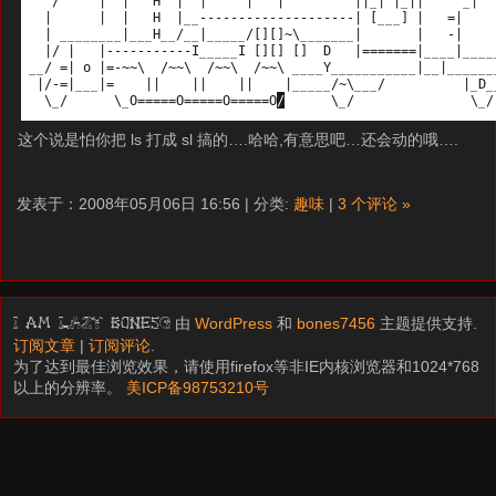
这个说是怕你把 ls 打成 sl 搞的….哈哈,有意思吧…还会动的哦….
发表于：2008年05月06日 16:56 | 分类:
趣味
|
3 个评论 »
由
WordPress
和
bones7456
主题提供支持.
I am LAZY bones?
订阅文章
|
订阅评论
.
为了达到最佳浏览效果，请使用firefox等非IE内核浏览器和1024*768
以上的分辨率。
美ICP备98753210号