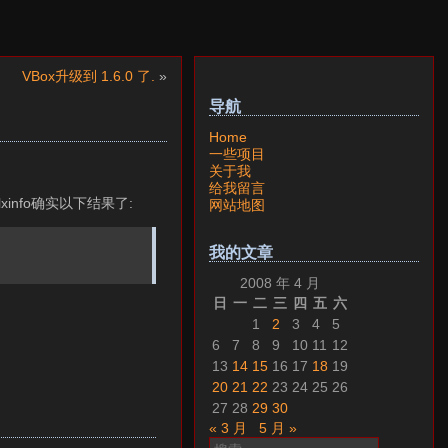
VBox升级到 1.6.0 了.
»
导航
Home
一些项目
关于我
给我留言
glxinfo确实以下结果了:
网站地图
我的文章
2008 年 4 月
日
一
二
三
四
五
六
1
2
3
4
5
6
7
8
9
10
11
12
13
14
15
16
17
18
19
20
21
22
23
24
25
26
27
28
29
30
« 3 月
5 月 »
搜