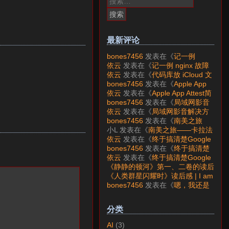
索：
最新评论
bones7456
发表在《
记一例
nginx 故障分析
》
依云
发表在《
记一例 nginx 故障
分析
》
依云
发表在《
代码库放 iCloud 文
件夹会怎样？
》
bones7456
发表在《
Apple App
Attest简介
》
依云
发表在《
Apple App Attest简
介
》
bones7456
发表在《
局域网影音
解决方案——Jellyfin
》
依云
发表在《
局域网影音解决方
案——Jellyfin
》
bones7456
发表在《
南美之旅
——卡拉法特看莫雷诺大冰川
》
小L
发表在《
南美之旅——卡拉法
特看莫雷诺大冰川
》
依云
发表在《
终于搞清楚Google
账号的所属国家的逻辑了
》
bones7456
发表在《
终于搞清楚
Google账号的所属国家的逻辑
依云
发表在《
终于搞清楚Google
了
》
账号的所属国家的逻辑了
》
《静静的顿河》第一、二卷的读后
感 | I am LAZY bones?
发表在
《人类群星闪耀时》读后感 | I am
《
《人类群星闪耀时》读后感
》
LAZY bones?
发表在《
《显微镜
bones7456
发表在《
嗯，我还是
下的大明》读后感
》
喜欢下载mp3
》
分类
AI
(3)