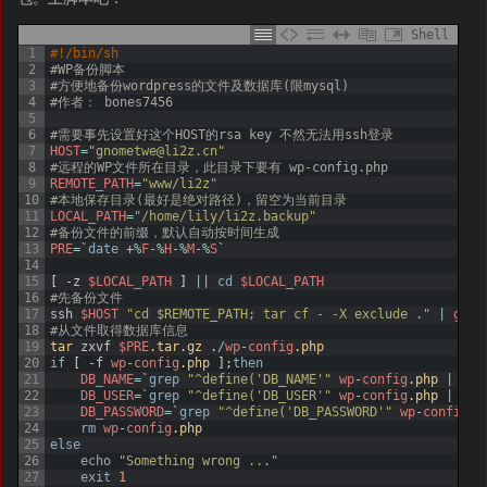
Shell
1
#!/bin/sh
2
#WP备份脚本
3
#方便地备份wordpress的文件及数据库(限mysql)
4
#作者： bones7456
5
6
#需要事先设置好这个HOST的rsa key 不然无法用ssh登录
7
HOST
=
"gnometwe@li2z.cn"
8
#远程的WP文件所在目录，此目录下要有 wp-config.php
9
REMOTE_PATH
=
"www/li2z"
10
#本地保存目录(最好是绝对路径)，留空为当前目录
11
LOCAL_PATH
=
"/home/lily/li2z.backup"
12
#备份文件的前缀，默认自动按时间生成
13
PRE
=
`
date
+
%
F
-
%
H
-
%
M
-
%
S
`
14
15
[
-
z
$LOCAL_PATH
]
||
cd
$LOCAL_PATH
16
#先备份文件
17
ssh
$HOST
"cd $REMOTE_PATH; tar cf - -X exclude ."
|
gzip
18
#从文件取得数据库信息
19
tar 
zxvf
$PRE
.tar
.gz
.
/
wp
-
config
.php
20
if
[
-
f
wp
-
config
.php
]
;
then
21
DB_NAME
=
`
grep
"^define('DB_NAME'"
wp
-
config
.php
|
cut
22
DB_USER
=
`
grep
"^define('DB_USER'"
wp
-
config
.php
|
cut
23
DB_PASSWORD
=
`
grep
"^define('DB_PASSWORD'"
wp
-
config
.p
24
rm
wp
-
config
.php
25
else
26
echo
"Something wrong ..."
27
exit
1