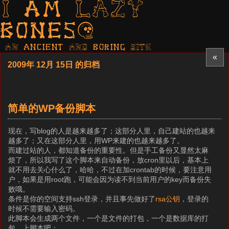
I am LAZY
bones?
AN ancient AND boring SITE
«
2009年 12月 15日 的归档
简单的WP备份脚本
现在，写blog的人是越来越多了；这部分人里，自己建站的也越来
越多了；又在这部分人里，用WP来建的也越来越多了。
而建过站的人，都知道备份的重要性。但是手工备份又显然太麻
烦了，所以我写了这个脚本来自动备份，放cron里以后，基本上
就不用去关心什么了，哈哈，不过在加crontab的时候，要注意用
户，如果是用root跑，可能会因为读不到当前用户的key而备份失
败哦。
条件是你的空间支持ssh登录，并且事先做好了
rsa公钥
，登录的
时候不需要输入密码。
此脚本会生成两个文件，一个是文件的打包，一个是数据库的打
包。上脚本吧：