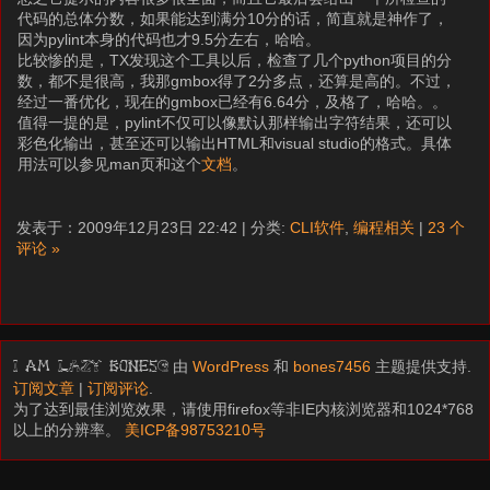
代码的总体分数，如果能达到满分10分的话，简直就是神作了，
因为pylint本身的代码也才9.5分左右，哈哈。
比较惨的是，TX发现这个工具以后，检查了几个python项目的分
数，都不是很高，我那gmbox得了2分多点，还算是高的。不过，
经过一番优化，现在的gmbox已经有6.64分，及格了，哈哈。。
值得一提的是，pylint不仅可以像默认那样输出字符结果，还可以
彩色化输出，甚至还可以输出HTML和visual studio的格式。具体
用法可以参见man页和这个
文档
。
发表于：2009年12月23日 22:42 | 分类:
CLI软件
,
编程相关
|
23 个
评论 »
由
WordPress
和
bones7456
主题提供支持.
I am LAZY bones?
订阅文章
|
订阅评论
.
为了达到最佳浏览效果，请使用firefox等非IE内核浏览器和1024*768
以上的分辨率。
美ICP备98753210号