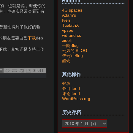
Blogroll
现的，也就是说，即使你的
4G spaces
程中，也确实经常会看到有
Adam's
Iven
TualatriX
的普遍性得到了很好的验
vpsee
wd and cc
tu的朋友需要自己
下载
deb
xiooli
一阁Blog
支持下载，其实还是支持上传
云风的 BLOG
依云's Blog
酷壳
Shell
其他操作
登录
条目 feed
评论 feed
WordPress.org
历史存档