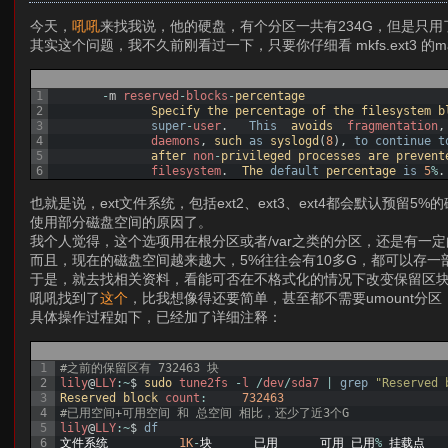
今天，
吼吼
来找我说，他的硬盘，有个分区一共有234G，但是只用
其实这个问题，我不久前刚看过一下，只要你仔细看 mkfs.ext3 的
1
-
m
reserved
-
blocks
-
percentage
2
Specify 
the 
percentage 
of 
the 
filesystem 
b
3
super
-
user
.
This
avoids  
fragmentation
,
4
daemons
,
such 
as
syslogd
(
8
)
,
to
continue
t
5
after 
non
-
privileged 
processes 
are 
prevent
6
filesystem
.
The 
default
percentage 
is
5
%
.
也就是说，ext文件系统，包括ext2、ext3、ext4都会默认预
使用部分磁盘空间的原因了。
我个人觉得，这个选项用在根分区或者/var之类的分区，还是有一定的
而且，现在的磁盘空间越来越大，5%往往会有10多G，都可以存
于是，就去找相关资料，看能可否在不格式化的情况下改变保留区
吼吼找到了
这个
，比我想像得还要简单，甚至都不需要umount分
具体操作过程如下，已经加了详细注释：
1
#之前的保留区有 732463 块
2
lily
@
LLY
:
~
$
sudo 
tune2fs
-
l
/
dev
/
sda7
|
grep
"Reserved 
3
Reserved 
block 
count
:
732463
4
#已用空间+可用空间 和 总空间 相比，还少了近3个G
5
lily
@
LLY
:
~
$
df
6
文件系统
1K
-
块
已用
可用
已用
%
挂载点