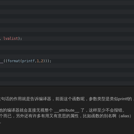
,
lvalist
)
;
__
(
(
format
(
printf
,
1
,
2
)
)
)
;
f,1,2)))” ，这句话的作用就是告诉编译器，前面这个函数呢，参数类型是类似pri
译器就会直接无视整个 __attribute__ 了，这样至少不会报错。
的一个而已，另外还有许多有用又有意思的属性，比如函数的别名啊（alias
。