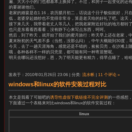
遍、大大小小的门也都基本上换掉了。不过，和房子一起变化的还
的要谢谢他们。
老家的婚宴是在1.16，农历腊月初二，话说这个日子貌似挺好，
低，老婆穿起婚纱也不觉得非常冷，算是老天给的好礼了吧。这天
接下来几天，我带着老丈人等几人，把我老家附近好玩的地方都转了
也只是东看看西看看，没有静下心来写点东西，呵呵。
然后，到了昨天，就开始了我们的蜜月旅行：昨天早上还在老家，
夏末秋初的天气差不多（当然，没那么闷），中午大概能到30度，
今天，去了一趟天涯海角，感觉还是不错的，捡捡贝壳，在沙滩上
哦，各种各样不一样的贝壳里，都可能有同一种寄居蟹呢。
明天去哪玩还没想好，恩，为了明天能更有精力，得早点睡了，哈
发表于：2010年01月26日 23:06 | 分类:
流水帐
|
11 个评论 »
windows和linux的软件安装过程对比
本文是我看了可能吧的
诱导性虚假下载链接不完全评测
的一些感想，是
下面通过一个表格来对比windows和linux的软件安装过程：
linux