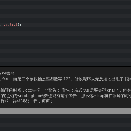
,
lvalist
)
;
任何报错的。
定的是 %s ，而第二个参数确是整型数字 123。所以程序义无反顾地出现了“
。
在编译的时候，gcc会报一个警告：“警告：格式‘%s’需要类型‘char *’，但实参 
们自己的定义的writeLogInfo函数也能有这个警告，那么这种bug将在编译
一样的，连错误都一样，呵呵：