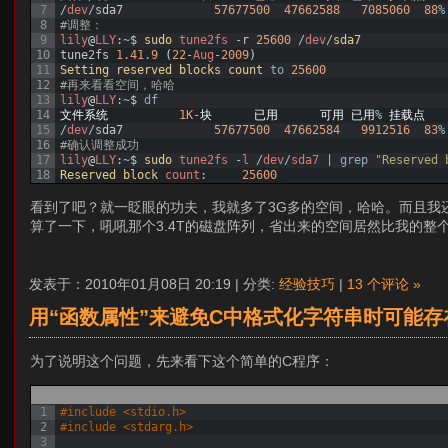
7
/
dev
/
sda7
57677500
47662588
7085060
88
%
8
#调整：
9
lily
@
LLY
:
~
$
sudo 
tune2fs
-
r
25600
/
dev
/
sda7
10
tune2fs
1.41.9
(
22
-
Aug
-
2009
)
11
Setting 
reserved 
blocks 
count 
to
25600
12
#再来看看空间，哈哈
13
lily
@
LLY
:
~
$
df
14
文件系统
1K
-
块
已用
可用
已用
%
挂载点
15
/
dev
/
sda7
57677500
47662584
9912516
83
%
16
#确认调整成功
17
lily
@
LLY
:
~
$
sudo 
tune2fs
-
l
/
dev
/
sda7
|
grep
"Reserved 
18
Reserved 
block 
count
:
25600
看到了吧？就一眨眼的功夫，我就多了3G多的空间，哈哈。而且我
算了一下，吼吼那个3.4T的磁盘阵列，省出来的空间居然比我的整
发表于：2010年01月08日 20:19 | 分类:
经验技巧
|
13 个评论 »
用“函数属性”来避免C中格式化字符串时可能存
为了说明这个问题，先来看下这个简单的C程序：
1
#include <stdio.h>
2
#include <stdarg.h>
3