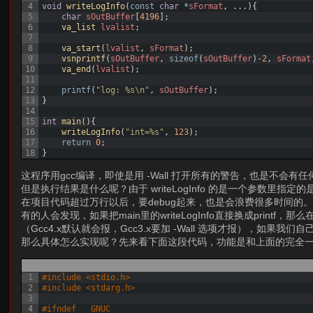
4
void
writeLogInfo
(
const
char
*
sFormat
,
.
.
.
)
{
5
char
sOutBuffer
[
4196
]
;
6
va_list 
lvalist
;
7
8
va_start
(
lvalist
,
sFormat
)
;
9
vsnprintf
(
sOutBuffer
,
sizeof
(
sOutBuffer
)
-
2
,
sFormat
10
va_end
(
lvalist
)
;
11
12
printf
(
"log: %s\n"
,
sOutBuffer
)
;
13
}
14
15
int
main
(
)
{
16
writeLogInfo
(
"int=%s"
,
123
)
;
17
return
0
;
18
}
这程序用gcc编译，即使是用 -Wall 打开所有的警告，也是不会有
但是执行结果是什么呢？由于 writeLogInfo 的是一个参数里指
在项目代码超过万行以后，要debug起来，也是会浪费很多时间的
有的人会发现，如果把main里的writeLogInfo直接换成printf，那么
（Gcc4.x默认就会报，Gcc3.x要加 -Wall 选项才报），如果我
那么具体怎么实现呢？先来看下面这段代码，功能是和上面的完全
1
#include <stdio.h>
2
#include <stdarg.h>
3
4
#ifndef __GNUC__