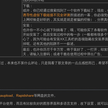
下载：
或许，你已经通过搜索找到了一个软件下载站了，现在，
诱导性虚假下载链接不完全评测
所描述的一幕，你必须凭
上网经验是好听的，其实就是就是被骗的经验），分辨真
安装：
也许你一不小心就下到病毒了，哦，可能你买了杀毒软件
开始安装了，然后安装过程中的每一步（一般都有很多个“
心了，因为可能会有安装XX工具栏的选项隐藏在安装界
掉呢。还有其他的陷阱不一一叙述。
最后，也许你历尽千辛万苦，终于装好了，一打开，却发现
天，请输入注册码；或者干脆在使用过程中弹出广告。
不过，本来也不算什么评论，只是我看了那文章的一点点感想而已，希望
aupload
、
Rapidshare
等网盘的文件。
以跨平台使用，而且有比较良好的图形界面和多语言支持，改下设置，就可