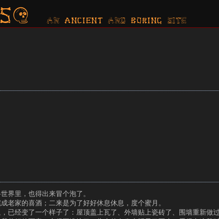
s?
AN ancient AND boring SITE
络世界里，也得出来冒个泡了。
完成老家的喜酒；二来是为了好好休息休息，度个蜜月。
间里，已经变了一个样子了：屋顶盖上瓦了、外墙贴上瓷砖了、围墙重新做