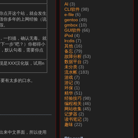
AI
(3)
CLI软件
(98)
你点开这个站，就会发生
e-file
(6)
借你多年的上网经验（说
gentoo
(49)
假。
gmbox
(10)
GUI软件
(66)
iPod
(4)
，一扫描，确认无毒。就
lrcdis
(7)
下一步”吧？）你都得小
其他
(16)
面，默认勾着，需要你点
备忘
(79)
故障分析
(53)
数据平台
(2)
是XXX汉化版，试用n
未分类
(3)
流水帐
(183)
游戏
(7)
不要有太多的口水。
游记
(9)
环保
(1)
精华
(51)
经验技巧
(98)
编程相关
(46)
网站收集
(45)
记梦器
(2)
读书笔记
(3)
趣味
(22)
以出来中文界面，所以使用