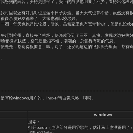
有我爸妈的面容，变得更憔悴了，头上的白发也明显了不少，看得出这段
只在我村里就还有好几对也是这个日子办酒。当天天气也算不错，虽然没有
，很多亲朋好友都来了，大家也都比较尽兴。
一圈，每天也跑得比较累，所以，虽然家里也有宽带和wifi，但是也没啥
中午赶到杭州，直接去了机场，傍晚就飞到了三亚，真快。发现这边好热
早晚稍微凉快些，空气质量很不错，潮潮的，总觉得有海的气息。
随便走走，都觉得很惬意。哦，对了，还发现这边的很多贝壳里面，都有
哈。
写给windows用户的，linuxer请自觉忽略，呵呵。
windows
搜索：
打开baidu（也许部分是用谷歌的，估计马上也没得用了
找到XX软件站