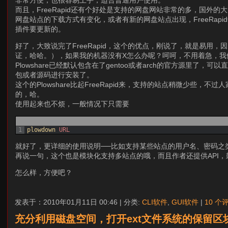
非常方便，也很容易上手，适合普通用户使用。
而且，FreeRapid还有个好处是支持的网盘网站非常的多，国
网盘站点的下载方式有变化，或者有新的网盘站点出现，FreeRapi
插件要更新的。
好了，大致说完了FreeRapid，这个的优点，刚说了，就是易用
证，哈哈。），如果我的机器没有X怎么办呢？呵呵，不用着急，我
Plowshare已经默认包含在了gentoo或者arch的官方源里了，可以
包或者源码进行安装了。
这个的Plowshare比起FreeRapid来，支持的站点稍微少些
的，哈。
使用起来也不烦，一般情况下只需要
1
plowdown 
URL
就好了，更详细的使用说明──比如支持某些站点的用户名、密码之
再说一句，这个也是模块化支持多站点的哦，而且作者还提供API，
怎么样，方便吧？
发表于：2010年01月11日 00:46 | 分类:
CLI软件
,
GUI软件
|
10 个
充分利用磁盘空间，打开ext文件系统的保留区