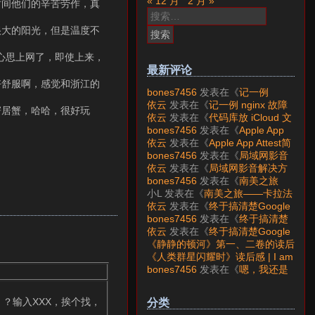
« 12 月
2 月 »
时间他们的辛苦劳作，真
搜
索：
很大的阳光，但是温度不
心思上网了，即使上来，
最新评论
好舒服啊，感觉和浙江的
bones7456
发表在《
记一例
nginx 故障分析
》
依云
发表在《
记一例 nginx 故障
寄居蟹，哈哈，很好玩
分析
》
依云
发表在《
代码库放 iCloud 文
件夹会怎样？
》
bones7456
发表在《
Apple App
Attest简介
》
依云
发表在《
Apple App Attest简
介
》
bones7456
发表在《
局域网影音
解决方案——Jellyfin
》
依云
发表在《
局域网影音解决方
案——Jellyfin
》
bones7456
发表在《
南美之旅
——卡拉法特看莫雷诺大冰川
》
小L
发表在《
南美之旅——卡拉法
特看莫雷诺大冰川
》
依云
发表在《
终于搞清楚Google
账号的所属国家的逻辑了
》
bones7456
发表在《
终于搞清楚
Google账号的所属国家的逻辑
依云
发表在《
终于搞清楚Google
了
》
账号的所属国家的逻辑了
》
《静静的顿河》第一、二卷的读后
感 | I am LAZY bones?
发表在
《人类群星闪耀时》读后感 | I am
《
《人类群星闪耀时》读后感
》
LAZY bones?
发表在《
《显微镜
bones7456
发表在《
嗯，我还是
下的大明》读后感
》
喜欢下载mp3
》
）？输入XXX，挨个找，
分类