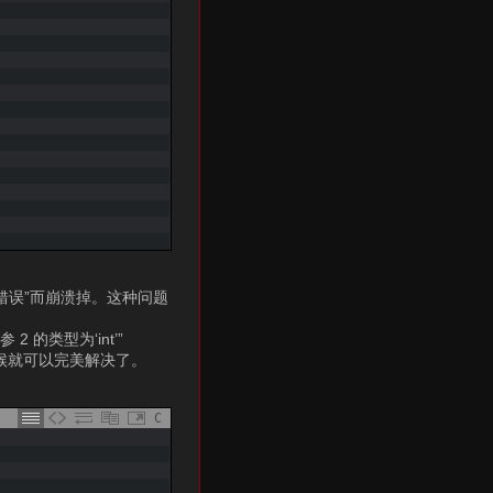
段错误”而崩溃掉。这种问题
2 的类型为‘int’”
的时候就可以完美解决了。
C