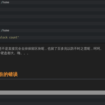
/
home
/
home
block count"
还不是直接完全去掉保留区块呢，也留了百多兆以防不时之需呢，呵呵。
个硬盘都大。嗨。。。
在的错误