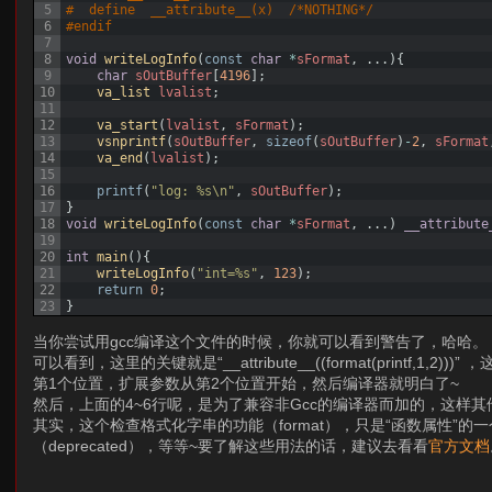
5
#  define  __attribute__(x)  /*NOTHING*/
6
#endif
7
8
void
writeLogInfo
(
const
char
*
sFormat
,
.
.
.
)
{
9
char
sOutBuffer
[
4196
]
;
10
va_list 
lvalist
;
11
12
va_start
(
lvalist
,
sFormat
)
;
13
vsnprintf
(
sOutBuffer
,
sizeof
(
sOutBuffer
)
-
2
,
sFormat
14
va_end
(
lvalist
)
;
15
16
printf
(
"log: %s\n"
,
sOutBuffer
)
;
17
}
18
void
writeLogInfo
(
const
char
*
sFormat
,
.
.
.
)
__attribute
19
20
int
main
(
)
{
21
writeLogInfo
(
"int=%s"
,
123
)
;
22
return
0
;
23
}
当你尝试用gcc编译这个文件的时候，你就可以看到警告了，哈哈。
可以看到，这里的关键就是“__attribute__((format(print
第1个位置，扩展参数从第2个位置开始，然后编译器就明白了~
然后，上面的4~6行呢，是为了兼容非Gcc的编译器而加的，这样其他的编
其实，这个检查格式化字串的功能（format），只是“函数属性”
（deprecated），等等~要了解这些用法的话，建议去看看
官方文档