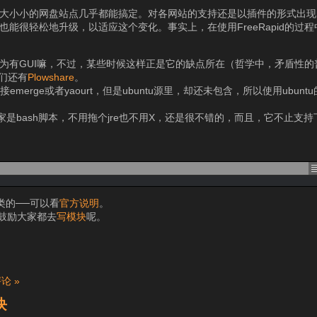
外的大大小小的网盘站点几乎都能搞定。对各网站的支持还是以插件的形式出
d也能很轻松地升级，以适应这个变化。事实上，在使用FreeRapid的过
，因为有GUI嘛，不过，某些时候这样正是它的缺点所在（哲学中，矛盾性
们还有
Plowshare
。
直接emerge或者yaourt，但是ubuntu源里，却还未包含，所以使用ubun
，不过人家是bash脚本，不用拖个jre也不用X，还是很不错的，而且，它不止
类的──可以看
官方说明
。
鼓励大家都去
写模块
呢。
评论 »
块