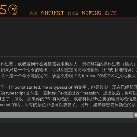
s?
AN ancient AND boring SITE
下的操作过程，或者遇到什么难题需要求助别人，想把终端的操作过程（输入
如果只是一个命令的输出，可以用重定向将标准输出（和/或 标准错误）
是一个命令能搞定的，该怎么办呢？将terminal的缓冲区定义地很大
ript started, file is typescript”的文字，但是其实，现在已经
escript 文件里，直到你打exit退出这个session。退出以后，
符都记录进去了，所以，如果你的PS1有彩色的，或者有执行ls之类的输出彩色
escript 的话，所有的颜色都也可以恢复了。另外，如果你想去掉颜色的