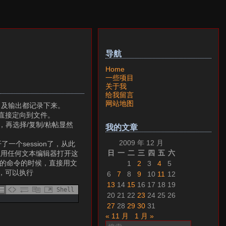
导航
Home
一些项目
关于我
给我留言
网站地图
）及输出都记录下来。
直接定向到文件。
，再选择/复制/粘帖显然
我的文章
2009 年 12 月
新开了一个session了，从此
日
一
二
三
四
五
六
你可以用任何文本编辑器打开这
信息的命令的时候，直接用文
1
2
3
4
5
话，可以执行
6
7
8
9
10
11
12
13
14
15
16
17
18
19
Shell
20
21
22
23
24
25
26
27
28
29
30
31
« 11 月
1 月 »
搜