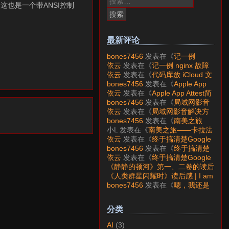
，这也是一个带ANSI控制
索：
最新评论
bones7456
发表在《
记一例
nginx 故障分析
》
依云
发表在《
记一例 nginx 故障
分析
》
依云
发表在《
代码库放 iCloud 文
件夹会怎样？
》
bones7456
发表在《
Apple App
Attest简介
》
依云
发表在《
Apple App Attest简
介
》
bones7456
发表在《
局域网影音
解决方案——Jellyfin
》
依云
发表在《
局域网影音解决方
案——Jellyfin
》
bones7456
发表在《
南美之旅
——卡拉法特看莫雷诺大冰川
》
小L
发表在《
南美之旅——卡拉法
特看莫雷诺大冰川
》
依云
发表在《
终于搞清楚Google
账号的所属国家的逻辑了
》
bones7456
发表在《
终于搞清楚
Google账号的所属国家的逻辑
依云
发表在《
终于搞清楚Google
了
》
账号的所属国家的逻辑了
》
《静静的顿河》第一、二卷的读后
感 | I am LAZY bones?
发表在
《人类群星闪耀时》读后感 | I am
《
《人类群星闪耀时》读后感
》
LAZY bones?
发表在《
《显微镜
bones7456
发表在《
嗯，我还是
下的大明》读后感
》
喜欢下载mp3
》
分类
AI
(3)