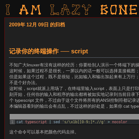
I am LAZY bone
2009年 12月 09日 的归档
记录你的终端操作 ── script
不知广大linuxer有没有这样的经历：你要给别人演示一个终端
这时候，如果过程不是很长，一屏以内的话一般可以选择直接截图；
但是如果这个过程，既不是很短，比如输入和输出加起来有上万行；又不
不是个好办法。
这时候，script就派上用场了，在终端里输入script，表面上只是打印了一行“Sc
刻开始，任何你的输入和程序的输出都将被如实地记录到当前目录下的 typ
个 typescript 文件，不过由于这个文件将所有的ANSI控制
本编辑器看到的输出会有点乱，不过这样的好处是，如果你 cat typ
1
cat
typescript
|
sed
's/\x1b[[0-9;]*.//g'
>
nocolor
这个命令可以基本把颜色代码去掉。