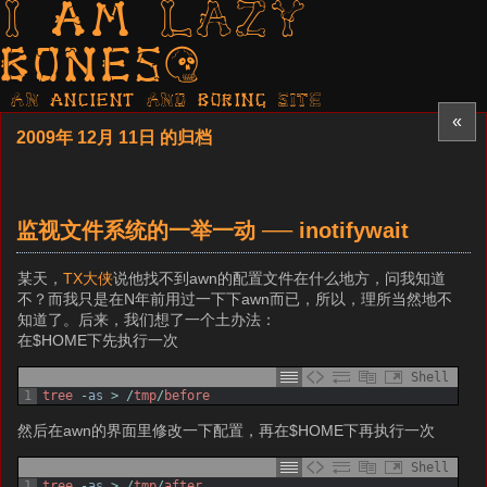
I am LAZY
bones?
AN ancient AND boring SITE
«
2009年 12月 11日 的归档
监视文件系统的一举一动 ── inotifywait
某天，
TX大侠
说他找不到awn的配置文件在什么地方，问我知道
不？而我只是在N年前用过一下下awn而已，所以，理所当然地不
知道了。后来，我们想了一个土办法：
在$HOME下先执行一次
Shell
1
tree
-
as
>
/
tmp
/
before
然后在awn的界面里修改一下配置，再在$HOME下再执行一次
Shell
1
tree
-
as
>
/
tmp
/
after