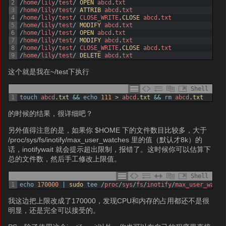
2
/
home
/
lily
/
test
/
OPEN 
abcd
.
txt
3
/
home
/
lily
/
test
/
ATTRIB 
abcd
.
txt
4
/
home
/
lily
/
test
/
CLOSE_WRITE
,
CLOSE 
abcd
.
txt
5
/
home
/
lily
/
test
/
MODIFY 
abcd
.
txt
6
/
home
/
lily
/
test
/
OPEN 
abcd
.
txt
7
/
home
/
lily
/
test
/
MODIFY 
abcd
.
txt
8
/
home
/
lily
/
test
/
CLOSE_WRITE
,
CLOSE 
abcd
.
txt
9
/
home
/
lily
/
test
/
DELETE 
abcd
.
txt
这个就是我在~/test下执行
Shell
1
touch
abcd
.txt
&&
echo
111
>
abcd
.txt
&&
rm
abcd
.txt
的时候的结果，很详细吧？
另外值得注意的是，如果你 $HOME 下的文件数目比较多，大于
/proc/sys/fs/inotify/max_user_watches 里的值（默认才8k）的
话，inotifywait 就会提示超出限制，报错了。这时候你可以估算下
总的文件数，然后手工修改上限值。
Shell
1
echo
170000
|
sudo 
tee
/
proc
/
sys
/
fs
/
inotify
/
max_user_watch
我这边把上限改成了170000，发现CPU和内存的占用都还不是很
明显，还是完全可以接受的。