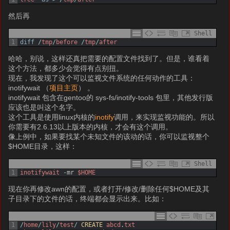
然后再
Shell
1
diff
/
tmp
/
before
/
tmp
/
after
哈哈，别说，这样还真把需要的配置文件找到了。但是，谁看着
这个方法，都多少会觉得有点别扭。
现在，我发现了这个可以监视文件系统的任何动作的工具：
inotifywait （
项目主页
） 。
inotifywait 包含在gentoo的 sys-fs/inotify-tools 包里，其他发行版
应该也是叫这个名字。
这个工具是使用linux内核的
inotify
调用，来实现监视功能的。所以
你需要有2.6.13以上版本的内核，才会有这个调用。
像上例中，如果要找某个未知文件的该动的话，你可以监视整个
$HOME目录，这样：
Shell
1
inotifywait
-
mr
$HOME
现在你再修改awn的配置，或者打开/修改/删除任何$HOME及其
子目录下的文件的话，终端都会显示出来。比如：
1
/
home
/
lily
/
test
/
CREATE 
abcd
.
txt