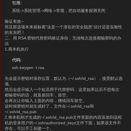
引用:
系统->系统管理->网络->常规，把自动服务探测关闭
验证有效~
而且那选项本来就标着“这是一个潜在的安全隐患”估计还是实验性
的东东吧！
二、用 RSA 密钥代替密码验证身份，无须每次连接都输密码的办
法
1.再本机执行
代码:
ssh-keygen -t rsa
先会提示密钥对保存位置，默认为（~/.ssh/id_rsa），接受默认选
项。
然后会提示输入一个短语用于代替密码，这里如果以后不想每次
都输密码的话，就直接回车，留空。
会再次让你输入上面的内容，继续回车留空。
这时候密钥对就生成好了，文件在~/.ssh/id_rsa和
~/.ssh/id_rsa.pub
2.将本机刚才生成的~/.ssh/id_rsa.pub文件里面的内容添加到远程
机的登录用户的~/.ssh/authorized_keys文件下面，如果该文件不
存在，可以手工创建一个。