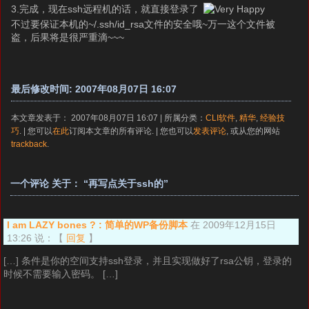
3.完成，现在ssh远程机的话，就直接登录了
不过要保证本机的~/.ssh/id_rsa文件的安全哦~万一这个文件被
盗，后果将是很严重滴~~~
最后修改时间: 2007年08月07日 16:07
本文章发表于： 2007年08月07日 16:07 | 所属分类：
CLI软件
,
精华
,
经验技
巧
. | 您可以
在此
订阅本文章的所有评论. | 您也可以
发表评论
, 或从您的网站
trackback
.
一个评论 关于： “再写点关于ssh的”
I am LAZY bones ? : 简单的WP备份脚本
在 2009年12月15日
13:26 说：
【
回复
】
[…] 条件是你的空间支持ssh登录，并且实现做好了rsa公钥，登录的
时候不需要输入密码。 […]