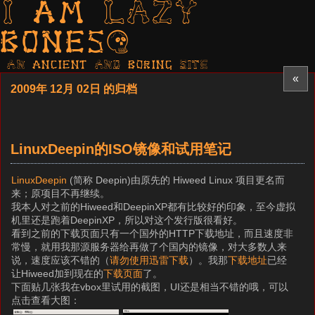
I am LAZY
bones?
AN ancient AND boring SITE
«
2009年 12月 02日 的归档
LinuxDeepin的ISO镜像和试用笔记
LinuxDeepin
(简称 Deepin)由原先的 Hiweed Linux 项目更名而
来；原项目不再继续。
我本人对之前的Hiweed和DeepinXP都有比较好的印象，至今虚拟
机里还是跑着DeepinXP，所以对这个发行版很看好。
看到之前的下载页面只有一个国外的HTTP下载地址，而且速度非
常慢，就用我那源服务器给再做了个国内的镜像，对大多数人来
说，速度应该不错的（
请勿使用迅雷下载
）。我那
下载地址
已经
让Hiweed加到现在的
下载页面
了。
下面贴几张我在vbox里试用的截图，UI还是相当不错的哦，可以
点击查看大图：