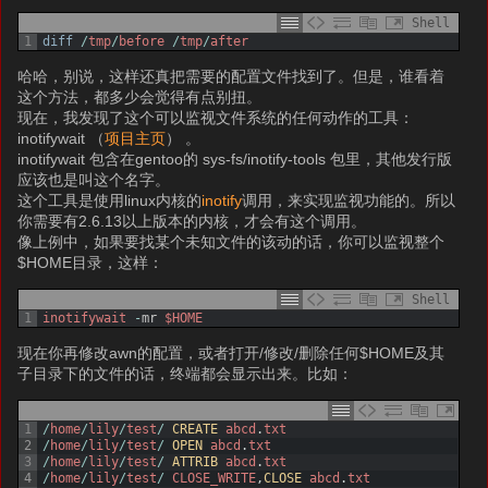
Shell
1
diff
/
tmp
/
before
/
tmp
/
after
哈哈，别说，这样还真把需要的配置文件找到了。但是，谁看着
这个方法，都多少会觉得有点别扭。
现在，我发现了这个可以监视文件系统的任何动作的工具：
inotifywait （
项目主页
） 。
inotifywait 包含在gentoo的 sys-fs/inotify-tools 包里，其他发行版
应该也是叫这个名字。
这个工具是使用linux内核的
inotify
调用，来实现监视功能的。所以
你需要有2.6.13以上版本的内核，才会有这个调用。
像上例中，如果要找某个未知文件的该动的话，你可以监视整个
$HOME目录，这样：
Shell
1
inotifywait
-
mr
$HOME
现在你再修改awn的配置，或者打开/修改/删除任何$HOME及其
子目录下的文件的话，终端都会显示出来。比如：
1
/
home
/
lily
/
test
/
CREATE 
abcd
.
txt
2
/
home
/
lily
/
test
/
OPEN 
abcd
.
txt
3
/
home
/
lily
/
test
/
ATTRIB 
abcd
.
txt
4
/
home
/
lily
/
test
/
CLOSE_WRITE
,
CLOSE 
abcd
.
txt