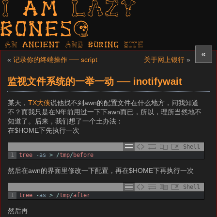
I am LAZY
bones?
AN ancient AND boring SITE
«
«
记录你的终端操作 ── script
关于网上银行
»
监视文件系统的一举一动 ── inotifywait
某天，
TX大侠
说他找不到awn的配置文件在什么地方，问我知道
不？而我只是在N年前用过一下下awn而已，所以，理所当然地不
知道了。后来，我们想了一个土办法：
在$HOME下先执行一次
Shell
1
tree
-
as
>
/
tmp
/
before
然后在awn的界面里修改一下配置，再在$HOME下再执行一次
Shell
1
tree
-
as
>
/
tmp
/
after
然后再