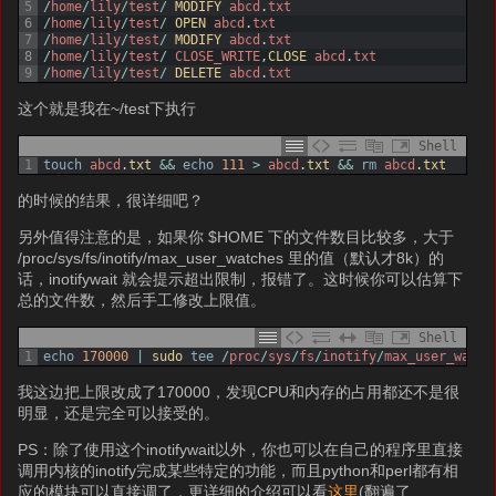
5
/
home
/
lily
/
test
/
MODIFY 
abcd
.
txt
6
/
home
/
lily
/
test
/
OPEN 
abcd
.
txt
7
/
home
/
lily
/
test
/
MODIFY 
abcd
.
txt
8
/
home
/
lily
/
test
/
CLOSE_WRITE
,
CLOSE 
abcd
.
txt
9
/
home
/
lily
/
test
/
DELETE 
abcd
.
txt
这个就是我在~/test下执行
Shell
1
touch
abcd
.txt
&&
echo
111
>
abcd
.txt
&&
rm
abcd
.txt
的时候的结果，很详细吧？
另外值得注意的是，如果你 $HOME 下的文件数目比较多，大于
/proc/sys/fs/inotify/max_user_watches 里的值（默认才8k）的
话，inotifywait 就会提示超出限制，报错了。这时候你可以估算下
总的文件数，然后手工修改上限值。
Shell
1
echo
170000
|
sudo 
tee
/
proc
/
sys
/
fs
/
inotify
/
max_user_watch
我这边把上限改成了170000，发现CPU和内存的占用都还不是很
明显，还是完全可以接受的。
PS：除了使用这个inotifywait以外，你也可以在自己的程序里直接
调用内核的inotify完成某些特定的功能，而且python和perl都有相
应的模块可以直接调了，更详细的介绍可以看
这里
(翻遍了