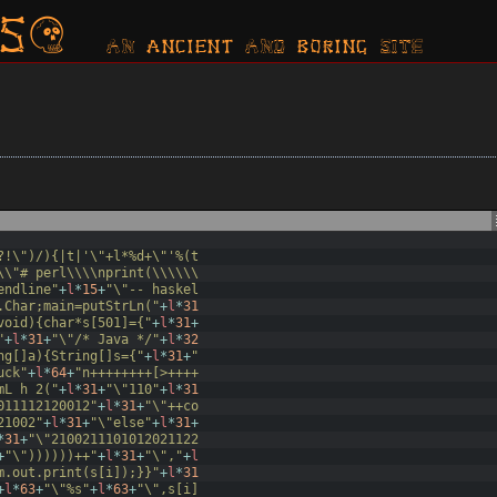
s?
AN ancient AND boring SITE
?!\")/){|t|'\"+l*%d+\"'%(t
\\"# perl\\\\nprint(\\\\\\
endline"
+
l
*
15
+
"\"-- haskel
.Char;main=putStrLn("
+
l
*
31
void){char*s[501]={"
+
l
*
31
+
"
+
l
*
31
+
"\"/* Java */"
+
l
*
32
ng[]a){String[]s={"
+
l
*
31
+
"
uck"
+
l
*
64
+
"n++++++++[>++++
mL h 2("
+
l
*
31
+
"\"110"
+
l
*
31
011112120012"
+
l
*
31
+
"\"++co
21002"
+
l
*
31
+
"\"else"
+
l
*
31
+
*
31
+
"\"2100211101012021122
+
"\"))))))++"
+
l
*
31
+
"\","
+
l
m.out.print(s[i]);}}"
+
l
*
31
+
l
*
63
+
"\"%s"
+
l
*
63
+
"\",s[i]