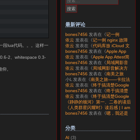
索：
最新评论
bones7456
发表在《
记一例
nginx 故障分析
》
依云
发表在《
记一例 nginx 故障
分析
》
成一段lua代码。。。这样一
依云
发表在《
代码库放 iCloud 文
件夹会怎样？
》
bones7456
发表在《
Apple App
Attest简介
》
依云
发表在《
Apple App Attest简
.6-2、whitespace 0.3-
介
》
bones7456
发表在《
局域网影音
解决方案——Jellyfin
》
依云
发表在《
局域网影音解决方
瞻仰。
案——Jellyfin
》
bones7456
发表在《
南美之旅
——卡拉法特看莫雷诺大冰川
》
小L
发表在《
南美之旅——卡拉法
特看莫雷诺大冰川
》
依云
发表在《
终于搞清楚Google
账号的所属国家的逻辑了
》
bones7456
发表在《
终于搞清楚
Google账号的所属国家的逻辑
依云
发表在《
终于搞清楚Google
了
》
账号的所属国家的逻辑了
》
《静静的顿河》第一、二卷的读后
感 | I am LAZY bones?
发表在
《人类群星闪耀时》读后感 | I am
《
《人类群星闪耀时》读后感
》
LAZY bones?
发表在《
《显微镜
bones7456
发表在《
嗯，我还是
下的大明》读后感
》
喜欢下载mp3
》
分类
AI
(3)