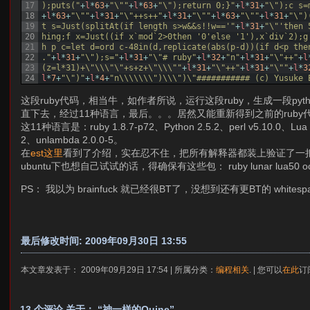
17
);puts("
+
l
*
63
+
"\""
+
l
*
63
+
"\");return 0;}"
+
l
*
31
+
"\");c s=
18
+
l
*
63
+
"\""
+
l
*
31
+
"\"++s++"
+
l
*
31
+
"\""
+
l
*
63
+
"\""
+
l
*
31
+
"\")
19
t s=Just(splitAt(if length s>w&&s!!w=='"
+
l
*
31
+
"\"'then 
20
hing;f x=Just((if x`mod`2>0then '0'else '1'),x`div`2);g
21
h p c=let d=ord c-48in(d,replicate(abs(p-d))(if d<p the
22
."
+
l
*
31
+
"\");s="
+
l
*
31
+
"\"# ruby"
+
l
*
32
+
"n"
+
l
*
31
+
"\"++"
+
l
23
(z=l*31)+\"\\\"\"+s+z+\"\\\""
+
l
*
31
+
"\"++"
+
l
*
31
+
"\""
+
l
*
3
24
l
*
7
+
"\")"
+
l
*
4
+
"n\\\\\\\")\\\")\"########### (c) Yusuke 
这段ruby代码，相当牛，如作者所说，运行这段ruby，生成一段pyth
直下去，经过11种语言，最后。。。居然又能重新得到之前的ruby
这11种语言是：ruby 1.8.7-p72、Python 2.5.2、perl v5.10.0、Lua 5.0
2、unlambda 2.0.0-5。
在
est这里
看到了介绍，实在忍不住，把所有解释器都装上验证了一
ubuntu下也想自己试试的话，得确保有这些包： ruby lunar lua50 ocaml-inte
PS： 我以为 brainfuck 就已经很BT了，没想到还有更BT的 white
最后修改时间: 2009年09月30日 13:55
本文章发表于： 2009年09月29日 17:54 | 所属分类：
编程相关
. | 您可以
在此
订
13 个评论 关于： “神一样的Quine”