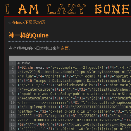
I am LAZY bone
«
在linux下显示农历
神一样的Quine
有个很牛B的小日本搞出来的
东西
。
1
# ruby
2
l
=
92.chr
;
eval
s
=
"s=s.dump[r=1..-2].gsub(/("
+
l
*
4
+
"){4,}(
3
.size/2)};5.times{s=s.dump[r]};puts\"# python\\nprint(\
4
\"# lua"
+
l
*
4
+
"nprint("
+
l
*
7
+
"\"(* ocaml *)"
+
l
*
8
+
"nprint_
5
l"
+
l
*
16
+
"nimport Data.List;import Data.Bits;import Data
6
+
"\"/* C */"
+
l
*
32
+
"n#include<stdio.h>"
+
l
*
32
+
"nint main(
7
"\"++intercalate"
+
l
*
31
+
"\","
+
l
*
31
+
"\"(c(tail(init(show(
8
+
"npublic class QuineRelay{public static void main(Stri
9
\"++intercalate"
+
l
*
31
+
"\","
+
l
*
31
+
"\"(c("
+
l
*
31
+
"\"brainf
10
<-]+++++++++>>++++++++++"
+
l
*
31
+
"\"++(concat(snd(mapAccu
11
+
"\"++g(length s)++"
+
l
*
31
+
"\"22111211100111112021111102
12
ncatMap("
+
l
*
32
+
"c->let d=ord c in if d<11then"
+
l
*
31
+
"\"
13
"\"111"
+
l
*
31
+
"\"++g d++"
+
l
*
31
+
"\"22102"
+
l
*
31
+
"\")s++"
+
l
14
2211211101000120211021120221102111000110120211202"
+
l
*
31
15
*
63
+
"\""
+
l
*
64
+
"n"
+
l
*
63
+
"\"};int i=0;for(;i<94;i++)Syste
16
+
"\")))))++"
+
l
*
31
+
"\",0};int i=0;for(;s[i];i++)printf("