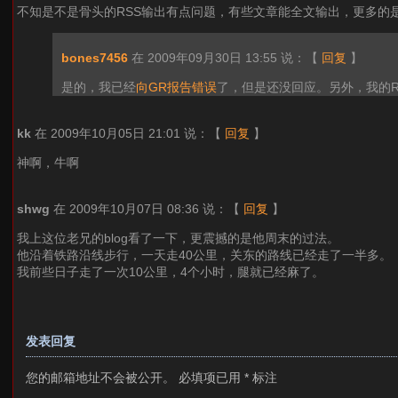
不知是不是骨头的RSS输出有点问题，有些文章能全文输出，更多的
bones7456
在 2009年09月30日 13:55 说：
【
回复
】
是的，我已经
向GR报告错误
了，但是还没回应。另外，我的R
kk
在 2009年10月05日 21:01 说：
【
回复
】
神啊，牛啊
shwg
在 2009年10月07日 08:36 说：
【
回复
】
我上这位老兄的blog看了一下，更震撼的是他周末的过法。
他沿着铁路沿线步行，一天走40公里，关东的路线已经走了一半多。
我前些日子走了一次10公里，4个小时，腿就已经麻了。
发表回复
您的邮箱地址不会被公开。
必填项已用
*
标注