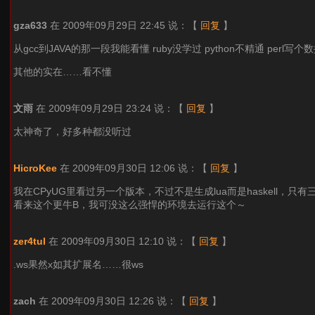
gza633
在 2009年09月29日 22:45 说：
【
回复
】
从gcc到JAVA的那一段我能看懂 ruby没学过 python不精通 perl
其他的实在……看不懂
文雨
在 2009年09月29日 23:24 说：
【
回复
】
太神奇了，好多种都没听过
HicroKee
在 2009年09月30日 12:06 说：
【
回复
】
我在CPyUG里看过另一个版本，不过不是生成lua而是haskell，只
看来这个更牛B，我可没这么强悍的环境去运行这个～
zer4tul
在 2009年09月30日 12:10 说：
【
回复
】
.ws果然x如其扩展名……很ws
zach
在 2009年09月30日 12:26 说：
【
回复
】