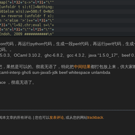
map("
+
l
*
32
+
"s->"
+
l
*
31
+
"\""
(unfoldr t s);t[]=Nothing;
501else w)s);w=500;f 0=Not
 x= reverse (unfoldr f x);
n '<'else '>')++"
+
l
*
31
+
"\"
*
31
+
"\"l=92.chr;eval s=\"+
2
+
"n"
+
l
*
31
+
"\""
+
l
*
15
+
"\""
+
Endoh, 2009 ###########\n"
on代码，再运行python代码，生成一段perl代码，再运行perl代码，生
代码。。
.3、OCaml 3.10.2、ghc-6.8.2、gcc 4.3.2、java “1.5.0_17″、beef 0.0
把，果然是可以的。彻底无语了，特此把
中间结果
都打包放上来，供大家
rp ghc6 sun-java5-jdk beef whitespace unlambda
space ，彻底无语了。
阅本文章的所有评论. | 您也可以
发表评论
, 或从您的网站
trackback
.