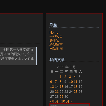
导航
Home
一些项目
关于我
给我留言
网站地图
、全国第一天然立佛”而
宽20米的洞穴中，它一
于悬崖峭壁之上，远近山
我的文章
。
2009 年 9 月
日
一
二
三
四
五
六
1
2
3
4
5
6
7
8
9
10
11
12
13
14
15
16
17
18
19
20
21
22
23
24
25
26
27
28
29
30
« 8 月
10 月 »
搜