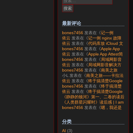
索：
最新评论
bones7456
发表在《
记一例
nginx 故障分析
》
依云
发表在《
记一例 nginx 故障
分析
》
依云
发表在《
代码库放 iCloud 文
件夹会怎样？
》
bones7456
发表在《
Apple App
Attest简介
》
依云
发表在《
Apple App Attest简
介
》
bones7456
发表在《
局域网影音
解决方案——Jellyfin
》
依云
发表在《
局域网影音解决方
案——Jellyfin
》
bones7456
发表在《
南美之旅
——卡拉法特看莫雷诺大冰川
》
小L
发表在《
南美之旅——卡拉法
特看莫雷诺大冰川
》
依云
发表在《
终于搞清楚Google
账号的所属国家的逻辑了
》
bones7456
发表在《
终于搞清楚
Google账号的所属国家的逻辑
依云
发表在《
终于搞清楚Google
了
》
账号的所属国家的逻辑了
》
《静静的顿河》第一、二卷的读后
感 | I am LAZY bones?
发表在
《人类群星闪耀时》读后感 | I am
《
《人类群星闪耀时》读后感
》
LAZY bones?
发表在《
《显微镜
bones7456
发表在《
嗯，我还是
下的大明》读后感
》
喜欢下载mp3
》
分类
AI
(3)