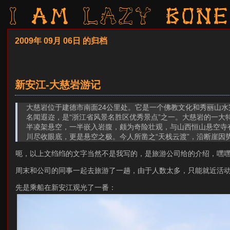
I am LAZY bone
2009年 09月 06日 的归档
新安江-大慈岩游记
大慈岩位于建德市南面24公里处。它是一个佛教文化和秀丽山水
名闻遐迩，是“浙江省风景名胜区优秀景点”之一。大慈岩的一大
半凌架悬空，一半嵌入岩腹，颇为奇险壮观，与山西恒山悬空寺
川尽收眼底，更是悬空之极。今人所凿之“天栈云渡”，沿断崖因
呃，以上文绉绉的文字当然不是我写的，是旅游公司给的介绍，嘿
周末和公司的同事一起去旅游了一趟，由于人数太多，只能就近活动
先是乘船在新安江观光了一番：