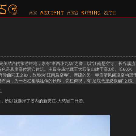
s?
AN ancient AND boring SITE
完美结合的旅游胜地，素有“浙西小九华”之誉，以“江南悬空寺、长谷溪流
特色是悬崖高位洞穴建筑。主殿寺庙地藏王大殿依山建于高3米、长60米、
有异曲同工之妙，故称为“江南悬空寺”。新建的另一寺庙清风阁凌空构架
势布局，为一石栏相续延伸的长廊，凭栏俯视，有“足底悬崖恐欲崩”之感
嘿。
，所以就选择了省内的新安江-大慈岩二日游。