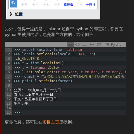
另外，值得一提的是，liblunar 还自带 python 的绑定哦，你要在
python里使用的话，也是相当方便的，给个例子：
Python
1
>>>
import
locale
,
time
,
liblunar
2
>>>
locale
.
setlocale
(
locale
.
LC_ALL
,
""
)
3
'zh_CN.UTF-8'
4
>>>
t
=
time
.
localtime
(
)
5
>>>
l
=
liblunar
.
Date
(
)
6
>>>
l
.
set_solar_date
(
t
.
tm_year
,
t
.
tm_mon
,
t
.
tm_mday
,
t
.
tm
7
>>>
format
=
"\n公历：%(YEAR)年%(MONTH)月%(DAY)日\n农历：%(N
8
>>>
print
l
.
strftime
(
format
)
9
10
公历：二○○九年九月二十九日
11
农历：己丑年八月十一日
12
干支：己丑年癸酉月丁丑日
13
生肖：牛
14
15
>>>
更多信息，还可以在
项目主页
里挖到。