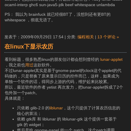
ocaml-interp ghc6 sun-java5-jdk beef whitespace unlambda
PS： 我以为 brainfuck 就已经很BT了，没想到还有更BT的
whitespace ，彻底无语了。
发表于：2009年09月29日 17:54 | 分类:
编程相关
|
13 个评论 »
在linux下显示农历
看到标题，很多熟悉linux的朋友估计都会想到曾经的
lunar-applet
，我之前也
用过
这款软件。
不过lunar-applet其实是基于gnome-panel的clock这个applet的代
码做的，只是替换了原来显示日历的控件而已，这样，如果成为
单独一个软件的话，得同步上游的代码，维护起来比较累。
所以，最近软件的作者 yetist 再次发力，把lunar-applet拆成了2个
包外加一个patch。
具体就是：
只依赖 glib-2.0 的
liblunar
，这个只提供了计算农历信息的
核心的算法；
依赖 gtk库 和 liblunar 的 liblunar-gtk 这个提供一套基于
gtk 的 widget；
然后是给 gnome-panel 的一个 patch，这个patch调用