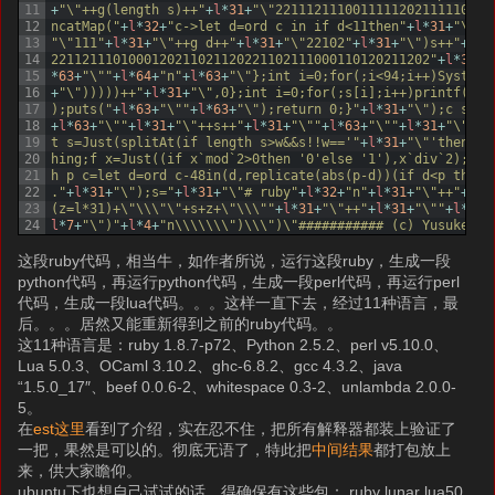
11
+
"\"++g(length s)++"
+
l
*
31
+
"\"2211121110011111202111110201
12
ncatMap("
+
l
*
32
+
"c->let d=ord c in if d<11then"
+
l
*
31
+
"\"21
13
"\"111"
+
l
*
31
+
"\"++g d++"
+
l
*
31
+
"\"22102"
+
l
*
31
+
"\")s++"
+
l
*
3
14
2211211101000120211021120221102111000110120211202"
+
l
*
31
+
"
15
*
63
+
"\""
+
l
*
64
+
"n"
+
l
*
63
+
"\"};int i=0;for(;i<94;i++)System.
16
+
"\")))))++"
+
l
*
31
+
"\",0};int i=0;for(;s[i];i++)printf("
+
l
17
);puts("
+
l
*
63
+
"\""
+
l
*
63
+
"\");return 0;}"
+
l
*
31
+
"\");c s=ma
18
+
l
*
63
+
"\""
+
l
*
31
+
"\"++s++"
+
l
*
31
+
"\""
+
l
*
63
+
"\""
+
l
*
31
+
"\")(u
19
t s=Just(splitAt(if length s>w&&s!!w=='"
+
l
*
31
+
"\"'then 50
20
hing;f x=Just((if x`mod`2>0then '0'else '1'),x`div`2);g x
21
h p c=let d=ord c-48in(d,replicate(abs(p-d))(if d<p then 
22
."
+
l
*
31
+
"\");s="
+
l
*
31
+
"\"# ruby"
+
l
*
32
+
"n"
+
l
*
31
+
"\"++"
+
l
*
3
23
(z=l*31)+\"\\\"\"+s+z+\"\\\""
+
l
*
31
+
"\"++"
+
l
*
31
+
"\""
+
l
*
32
+
24
l
*
7
+
"\")"
+
l
*
4
+
"n\\\\\\\")\\\")\"########### (c) Yusuke En
这段ruby代码，相当牛，如作者所说，运行这段ruby，生成一段
python代码，再运行python代码，生成一段perl代码，再运行perl
代码，生成一段lua代码。。。这样一直下去，经过11种语言，最
后。。。居然又能重新得到之前的ruby代码。。
这11种语言是：ruby 1.8.7-p72、Python 2.5.2、perl v5.10.0、
Lua 5.0.3、OCaml 3.10.2、ghc-6.8.2、gcc 4.3.2、java
“1.5.0_17″、beef 0.0.6-2、whitespace 0.3-2、unlambda 2.0.0-
5。
在
est这里
看到了介绍，实在忍不住，把所有解释器都装上验证了
一把，果然是可以的。彻底无语了，特此把
中间结果
都打包放上
来，供大家瞻仰。
ubuntu下也想自己试试的话，得确保有这些包： ruby lunar lua50