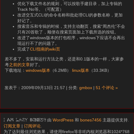
优化下载文件名的规则，可以按歌手建目录，加上专辑的
Track No等。（可配置）
改进交互式CLI的命令名称和批处理CLI的参数名称，更加
好记了。
搜索音乐和专辑的时候，支持主动翻页，搜索“周杰伦”不会
只有20首歌了，顺便在搜索页面加上下载所选的按钮。
改进了windows版本的打包程序，windows下应该不会再出
现运行不了的问题了。
完成了
CLI指南的wiki页
差不多了，安装和运行方法之类，还是和0.1版本的一样，大家参
考
之前的文章
好了。
下载地址：
windows版本
（6.2MB）
linux版本
（33.3KB）
发表于：2009年09月13日 21:57 | 分类:
gmbox
|
51 个评论 »
由
WordPress
和
bones7456
主题提供支持.
I am LAZY bones?
订阅文章
|
订阅评论
.
为了达到最佳浏览效果，请使用firefox等非IE内核浏览器和1024*768