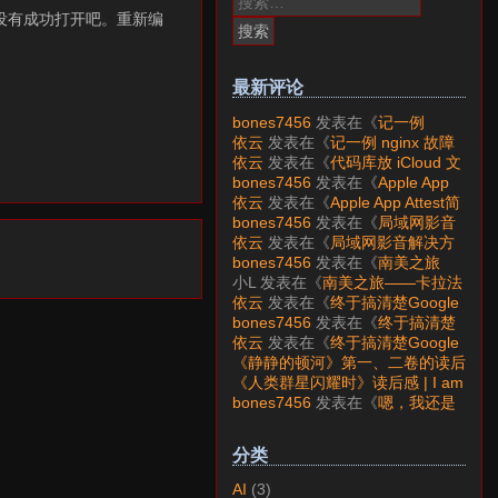
索：
M没有成功打开吧。重新编
最新评论
bones7456
发表在《
记一例
nginx 故障分析
》
依云
发表在《
记一例 nginx 故障
分析
》
依云
发表在《
代码库放 iCloud 文
件夹会怎样？
》
bones7456
发表在《
Apple App
Attest简介
》
依云
发表在《
Apple App Attest简
介
》
bones7456
发表在《
局域网影音
解决方案——Jellyfin
》
依云
发表在《
局域网影音解决方
案——Jellyfin
》
bones7456
发表在《
南美之旅
——卡拉法特看莫雷诺大冰川
》
小L
发表在《
南美之旅——卡拉法
特看莫雷诺大冰川
》
依云
发表在《
终于搞清楚Google
账号的所属国家的逻辑了
》
bones7456
发表在《
终于搞清楚
Google账号的所属国家的逻辑
依云
发表在《
终于搞清楚Google
了
》
账号的所属国家的逻辑了
》
《静静的顿河》第一、二卷的读后
感 | I am LAZY bones?
发表在
《人类群星闪耀时》读后感 | I am
《
《人类群星闪耀时》读后感
》
LAZY bones?
发表在《
《显微镜
bones7456
发表在《
嗯，我还是
下的大明》读后感
》
喜欢下载mp3
》
分类
AI
(3)