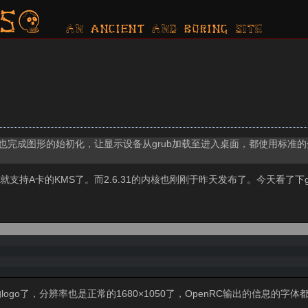
s?
AN ancient AND boring SITE
内核初始化时，也完成图形的始初化，让显示设备从grub加载至进入桌面，都使用标
31 就支持A卡的KMS了。而2.6.31的内核也刚刚于昨天发布了。今天看了下gen
。
o了，分辨率也是正常的1680×1050了，OpenRC输出的信息的字