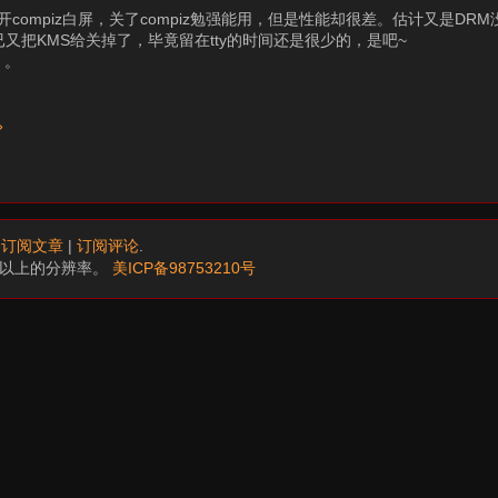
ompiz白屏，关了compiz勉强能用，但是性能却很差。估计又是DR
已又把KMS给关掉了，毕竟留在tty的时间还是很少的，是吧~
。。
»
.
订阅文章
|
订阅评论
.
68以上的分辨率。
美ICP备98753210号