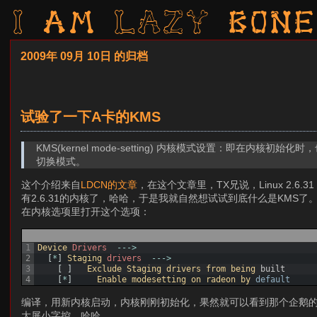
I am LAZY bone
2009年 09月 10日 的归档
试验了一下A卡的KMS
KMS(kernel mode-setting) 内核模式设置：即在
切换模式。
这个介绍来自
LDCN的文章
，在这个文章里，TX兄说，Linux 2.6.
有2.6.31的内核了，哈哈，于是我就自然想试试到底什么是KMS了
在内核选项里打开这个选项：
1
Device 
Drivers
--
->
2
[
*
]
Staging 
drivers
--
->
3
[
]
Exclude 
Staging 
drivers 
from 
being 
built
4
[
*
]
Enable 
modesetting 
on 
radeon 
by 
default
编译，用新内核启动，内核刚刚初始化，果然就可以看到那个企鹅的log
大屏小字控，哈哈。