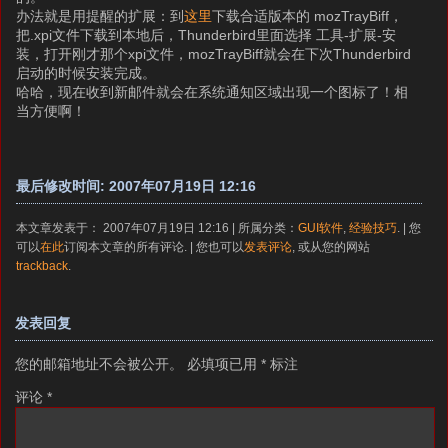
办法就是用提醒的扩展：到
这里
下载合适版本的 mozTrayBiff，
把.xpi文件下载到本地后，Thunderbird里面选择 工具-扩展-安
装，打开刚才那个xpi文件，mozTrayBiff就会在下次Thunderbird
启动的时候安装完成。
哈哈，现在收到新邮件就会在系统通知区域出现一个图标了！相
当方便啊！
最后修改时间: 2007年07月19日 12:16
本文章发表于： 2007年07月19日 12:16 | 所属分类：
GUI软件
,
经验技巧
. | 您
可以
在此
订阅本文章的所有评论. | 您也可以
发表评论
, 或从您的网站
trackback
.
发表回复
您的邮箱地址不会被公开。
必填项已用
*
标注
评论
*