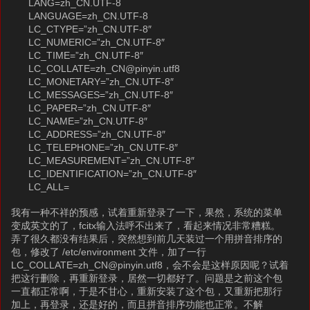
LANG=zh_CN.UTF-8
LANGUAGE=zh_CN.UTF-8
LC_CTYPE=”zh_CN.UTF-8″
LC_NUMERIC=”zh_CN.UTF-8″
LC_TIME=”zh_CN.UTF-8″
LC_COLLATE=zh_CN@pinyin.utf8
LC_MONETARY=”zh_CN.UTF-8″
LC_MESSAGES=”zh_CN.UTF-8″
LC_PAPER=”zh_CN.UTF-8″
LC_NAME=”zh_CN.UTF-8″
LC_ADDRESS=”zh_CN.UTF-8″
LC_TELEPHONE=”zh_CN.UTF-8″
LC_MEASUREMENT=”zh_CN.UTF-8″
LC_IDENTIFICATION=”zh_CN.UTF-8″
LC_ALL=
我有一种不祥的预感，试着重新登录了一下，果然，系统的菜单
变成英文的了，fcitx输入法呼不出来了，看起来情况非常糟糕。
弄了很久都没有结果后，突然想到前几天装过一个用拼音排序的
包，修改了 /etc/environment 文件，加了一行
LC_COLLATE=zh_CN@pinyin.utf8，会不会是这样原因呢？试着
把这行删除，再重新登录，居然一切都好了。问题是之前这个包
一直都正常啊，于是不甘心，重新安装了这个包，又重新把那行
加上，再登录，还是好的，而且拼音排序功能也正常。不解