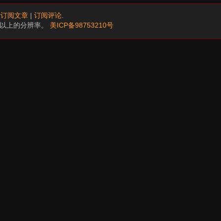
.
订阅文章
|
订阅评论
.
68以上的分辨率。
美ICP备98753210号