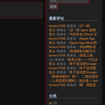
索：
最新评论
bones7456
发表在《
记一例
nginx 故障分析
》
依云
发表在《
记一例 nginx 故障
分析
》
依云
发表在《
代码库放 iCloud 文
件夹会怎样？
》
bones7456
发表在《
Apple App
Attest简介
》
依云
发表在《
Apple App Attest简
介
》
bones7456
发表在《
局域网影音
解决方案——Jellyfin
》
依云
发表在《
局域网影音解决方
案——Jellyfin
》
bones7456
发表在《
南美之旅
——卡拉法特看莫雷诺大冰川
》
小L
发表在《
南美之旅——卡拉法
特看莫雷诺大冰川
》
依云
发表在《
终于搞清楚Google
账号的所属国家的逻辑了
》
bones7456
发表在《
终于搞清楚
Google账号的所属国家的逻辑
依云
发表在《
终于搞清楚Google
了
》
账号的所属国家的逻辑了
》
《静静的顿河》第一、二卷的读后
感 | I am LAZY bones?
发表在
《人类群星闪耀时》读后感 | I am
《
《人类群星闪耀时》读后感
》
LAZY bones?
发表在《
《显微镜
bones7456
发表在《
嗯，我还是
下的大明》读后感
》
喜欢下载mp3
》
分类
AI
(3)