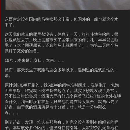
东西肯定没有国内的马拉松那么丰富，但国外的一般也就这个水
平了。
这天我们就真的哪里都没去，休息了一天，打打斗地主啥的，很
快也就过去了。晚上去超市买了些带回来的伴手礼，早早就去睡
觉了（吃了颗褪黑素，还真的马上就睡着了），为第二天的全马
做好了充分的准备。
19号，本来是比赛日，本来。。。
然而，那天发生了我跑马这么多年以来，遇到过的最戏剧性的一
幕。
原计划6点半开跑的，我5点半的闹钟准时醒来，洗簌泡了一包泡
面当早饭，吃完就下楼准备去起点了。其实下楼就发现了异常，
只不过当时没多想：酒店大厅有好几个穿着马拉松T恤的老外在聊
着什么，我当时没有在意，只当他们是在等人集合。就自己去了
起点。由于我的酒店离起点十分近，对，就是十分钟那么
近。。。
到了起点，发现一堆人在那热身，但完全没有看到有组织者的样
子。本应该分多个区的，也没有任何引导，大家都杂乱无章地在