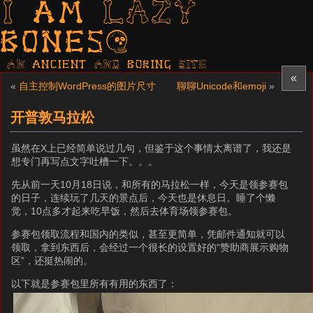
I am LAZY
bones?
AN ancient AND boring SITE
«
«
自主控制WordPress的图片尺寸
聊聊Unicode和emoji
»
开普敦马拉松
虽然在X上已经简单说过几句，但鉴于这个事情太离谱了，我还是
想专门再写点文字吐槽一下。。。
先从前一天10月18日说，和所有的马拉松一样，今天是领参赛包
的日子，连续玩了几天的景点后，今天也是休息日。睡了个懒
觉，10点多才起来吃早饭，然后去体育场领参赛包。
参赛包领取流程和国内的类似，甚至更简单，凭邮件通知就可以
领取，拿到东西后，会经过一个很长的设置好的“赞助商展示购物
区”，还挺热闹的。
以下就是参赛包里所有有用的东西了：