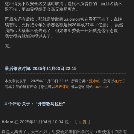
这种情况下以安全名义临时取消，是很不负责任的，而且名额不
退不转，更加显得组委会毫无格局可言。
再后来还有后续，那就是赞助商Salomon实在看不下去了，说继
续赞助，允许把今年的参赛名额延到26年或27年（任选）。虽然
我自己大概率不会去跑了，但如果组委会一开始就是这个态度，
我觉得有就能说得过去了。
完。
最后修改时间: 2025年11月03日 22:15
本文章发表于： 2025年11月03日 22:15 | 所属分类：
流水帐
. | 您可以
在此
订
阅本文章的所有评论. | 您也可以
发表评论
, 或从您的网站
trackback
.
4 个评论 关于： “开普敦马拉松”
Adam
在 2025年11月04日 10:04 说：
【
回复
】
真是太离谱了，天气不好，组委会如果怕出事的话（即使这个判断有