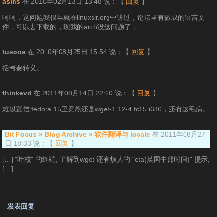
asins
在 2010年02月13日 13:48 说：
【
回复
】
呵呵，这问题我很早就在linuxsir.org中讲过，论坛里有做成的语言文
件，可以去下载的，现我的arch没这问题了，
tusooa
在 2010年08月25日 15:54 说：
【
回复
】
括号要转义。
thinkevd
在 2011年08月14日 22:20 说：
【
回复
】
难以置信,fedora 15里竟然还是wget-1.12-4.fc15.i686，还有这毛病。
Bit Focus » Blog Archive » 软件翻译与 locale
在 2011年08月27
日 18:33 说：
【
回复
】
[…] "吐核" 的终端, 了解到wget 还有烦人的 "eta(英国中部时间)" 提示,
[…]
发表回复