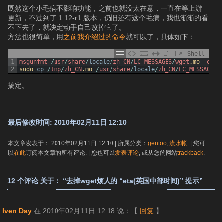
既然这个小毛病不影响功能，之前也就没太在意，一直在等上游
更新，不过到了 1.12-r1 版本，仍旧还有这个毛病，我也渐渐的看
不下去了，就决定动手自己改掉它了。
方法也很简单，用
之前我介绍过的命令
就可以了，具体如下：
Shell
1
msgunfmt
/
usr
/
share
/
locale
/
zh_CN
/
LC_MESSAGES
/
wget
.mo
-
o
-
2
sudo 
cp
/
tmp
/
zh_CN
.mo
/
usr
/
share
/
locale
/
zh_CN
/
LC_MESSAGES
/
搞定。
最后修改时间: 2010年02月11日 12:10
本文章发表于： 2010年02月11日 12:10 | 所属分类：
gentoo
,
流水帐
. | 您可
以
在此
订阅本文章的所有评论. | 您也可以
发表评论
, 或从您的网站
trackback
.
12 个评论 关于： “去掉wget烦人的 “eta(英国中部时间)” 提示”
Iven Day
在 2010年02月11日 12:18 说：
【
回复
】