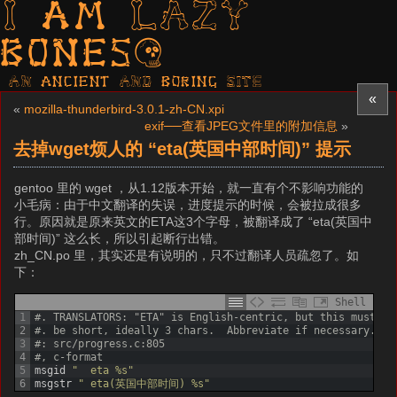
I am LAZY
bones?
AN ancient AND boring SITE
«
«
mozilla-thunderbird-3.0.1-zh-CN.xpi
exif──查看JPEG文件里的附加信息
»
去掉wget烦人的 “eta(英国中部时间)” 提示
gentoo 里的 wget ，从1.12版本开始，就一直有个不影响功能的
小毛病：由于中文翻译的失误，进度提示的时候，会被拉成很多
行。原因就是原来英文的ETA这3个字母，被翻译成了 “eta(英国中
部时间)” 这么长，所以引起断行出错。
zh_CN.po 里，其实还是有说明的，只不过翻译人员疏忽了。如
下：
Shell
1
#. TRANSLATORS: "ETA" is English-centric, but this must
2
#. be short, ideally 3 chars.  Abbreviate if necessary.
3
#: src/progress.c:805
4
#, c-format
5
msgid
"  eta %s"
6
msgstr
" eta(英国中部时间) %s"