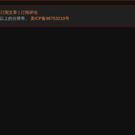
.
订阅文章
|
订阅评论
.
68以上的分辨率。
美ICP备98753210号