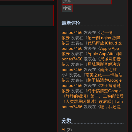
索：
最新评论
bones7456
发表在《
记一例
nginx 故障分析
》
依云
发表在《
记一例 nginx 故障
分析
》
依云
发表在《
代码库放 iCloud 文
件夹会怎样？
》
bones7456
发表在《
Apple App
Attest简介
》
依云
发表在《
Apple App Attest简
介
》
bones7456
发表在《
局域网影音
解决方案——Jellyfin
》
依云
发表在《
局域网影音解决方
案——Jellyfin
》
bones7456
发表在《
南美之旅
——卡拉法特看莫雷诺大冰川
》
小L
发表在《
南美之旅——卡拉法
特看莫雷诺大冰川
》
依云
发表在《
终于搞清楚Google
账号的所属国家的逻辑了
》
bones7456
发表在《
终于搞清楚
Google账号的所属国家的逻辑
依云
发表在《
终于搞清楚Google
了
》
账号的所属国家的逻辑了
》
《静静的顿河》第一、二卷的读后
感 | I am LAZY bones?
发表在
《人类群星闪耀时》读后感 | I am
《
《人类群星闪耀时》读后感
》
LAZY bones?
发表在《
《显微镜
bones7456
发表在《
嗯，我还是
下的大明》读后感
》
喜欢下载mp3
》
分类
AI
(3)