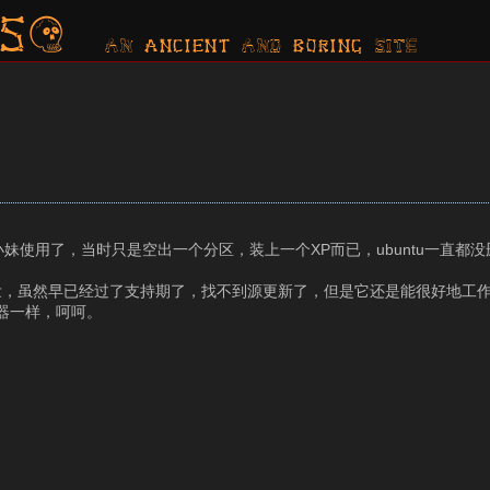
s?
AN ancient AND boring SITE
使用了，当时只是空出一个分区，装上一个XP而已，ubuntu一直都没删掉
壮，虽然早已经过了支持期了，找不到源更新了，但是它还是能很好地工
浏览器一样，呵呵。
。