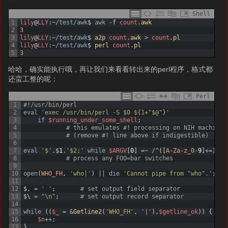
Shell
1
lily
@
LLY
:
~
/
test
/
awk
$
awk
-
f
count
.awk
2
3
3
lily
@
LLY
:
~
/
test
/
awk
$
a2p 
count
.awk
>
count
.pl
4
lily
@
LLY
:
~
/
test
/
awk
$
perl 
count
.pl
5
3
哈哈，确实能执行哦，再让我们来看看转出来的perl程序，格式都
还蛮工整的呢：
Perl
1
#!/usr/bin/perl
2
eval
'exec /usr/bin/perl -S $0 ${1+"$@"}'
3
if
$running_under_some_shell
;
4
# this emulates #! processing on NIH machines
5
# (remove #! line above if indigestible)
6
7
eval
'$'
.
$
1
.
'$2;'
while
$ARGV
[
0
]
=
~
/
^
(
[
A
-
Za
-
z_0
-
9
]
+=
)
(
.
*
8
# process any FOO=bar switches
9
10
open
(
WHO_FH
,
'who|'
)
||
die
'Cannot pipe from "who".'
;
11
12
$
,
=
' '
;
# set output field separator
13
$
\
=
"\n"
;
# set output record separator
14
15
while
(
(
$_
=
&
Getline2
(
'WHO_FH'
,
'|'
)
,
$getline_ok
)
)
{
16
$n
++
;
17
}