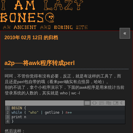
I am LAZY
bones?
AN ancient AND boring SITE
«
2010年 02月 12日 的归档
a2p──将awk程序转成perl
呵呵，不管你觉得有没有必要，反正，就是有这样的工具了，而
且还是perl包自带的哦（看来perl确实有点怪异，哈哈）。
别的不说了，拿个小程序演示下，下面的awk程序是用来统计当前
登录系统的人数的，其实就是 who | wc -l
C
1
BEGIN
{
2
while
(
"who"
|
getline
)
n
++
3
print
n
4
}
然后这样：