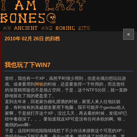
I am LAZY
bones?
AN ancient AND boring SITE
«
2010年 02月 26日 的归档
我也玩了下WIN7
曾经，我也有一个XP，虽然平时很少用到，但是在偶尔想玩玩游
戏、或者要用到
网银
的时候，还是要发挥一下作用的，而且曾经
的深度精简版也不是很占空间，于是，这个NTFS分区，就一直静
静地留在了我的硬盘里了。
直到去年末，回老家办婚礼摆酒的时候，家里人来人往地比较
多，有时候有的亲戚朋友要用下电脑，我不可能开个gentoo给人
家啊，于是就打开这个XP，没过几天，再去看的时候，发现XP已
经中毒很深了。。。要知道我这XP可是没有任何杀软的啊。唉，
脆弱的win啊~
于是，这段时间也陆陆续续想了不少办法来拯救这个可恶的XP：
曾经在linux下给它杀毒，杀出一堆来，能登录了却慢得出奇，常