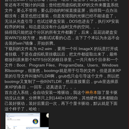
常还有不可预计的问题；曾经想用虚拟机里XP的文件来覆盖系统
文件，要么不管用，要么启动的时候直接蓝屏，搞得我一点办法
都没有；甚至也想过重装，但是发现我的光驱已经不能读盘了，
无法从光盘引导；也试过硬盘安装，DOS也进去了，执行XP安装
程序的时候，却总是说没有什么临时文件的空间。。。
搞得我只能把这个分区的所有文件都删了，后来，花花说硬盘安
装WIN7比较方便，抱着试试看的心态，去下了个本以为永远不会
去装的win7镜像，开始折腾。
下载到的文件名为 m2.wim ，要用一个叫 ImageX 的玩意打开或
者挂载，于是在虚拟机里挂载以后，把文件都提取出来了，最终
都放到原来那个NTFS分区的根目录里，一共只有5个目录和一个
文件：Boot、Program Files、ProgramData、Users、Windows
和bootmgr，很显然，bootmgr就是用于引导的文件，但是原来XP
里的引导文件叫做NTLDR啊，grub也只会引导这个文件，所以把
bootmgr又复制了一份叫NTLDR，然后直接重启，grub里选择原
来XP的条目，一回车，还真进去了。。。
首次进入系统，会自动安装一堆驱动，我这个
神舟本
除了显卡驱
动没认出来，分辨率只上到1440×1050外，其他硬件基本都能自
己装好驱动，装好后重启一次，再下个显卡驱动，默认就是下面
这个样子了，哈哈：