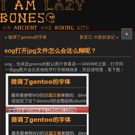
I am LAZY
bones?
AN ancient AND boring SITE
«
«
微调了gentoo的字体
新安江-大慈岩游记
»
eog打开jpg文件怎么会这么糊呢？
eog，也就是gnome的默认图片查看器──GNOME之眼，打开同
一张jpg图片会比其他程序打开模糊很多，而且很明显，看下图：