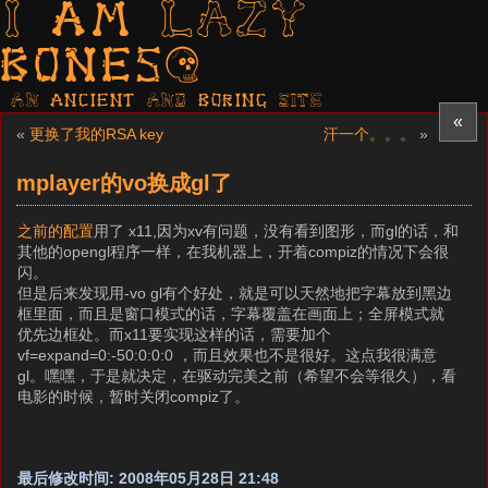
I am LAZY
bones?
AN ancient AND boring SITE
«
«
更换了我的RSA key
汗一个。。。
»
mplayer的vo换成gl了
之前的配置
用了 x11,因为xv有问题，没有看到图形，而gl的话，和
其他的opengl程序一样，在我机器上，开着compiz的情况下会很
闪。
但是后来发现用-vo gl有个好处，就是可以天然地把字幕放到黑边
框里面，而且是窗口模式的话，字幕覆盖在画面上；全屏模式就
优先边框处。而x11要实现这样的话，需要加个
vf=expand=0:-50:0:0:0 ，而且效果也不是很好。这点我很满意
gl。嘿嘿，于是就决定，在驱动完美之前（希望不会等很久），看
电影的时候，暂时关闭compiz了。
最后修改时间: 2008年05月28日 21:48