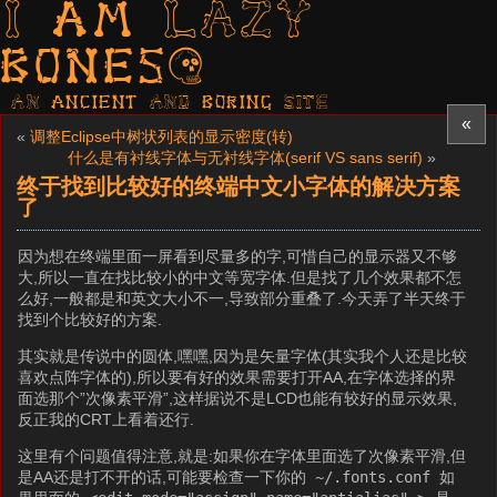
I am LAZY
bones?
AN ancient AND boring SITE
«
«
调整Eclipse中树状列表的显示密度(转)
什么是有衬线字体与无衬线字体(serif VS sans serif)
»
终于找到比较好的终端中文小字体的解决方案
了
因为想在终端里面一屏看到尽量多的字,可惜自己的显示器又不够
大,所以一直在找比较小的中文等宽字体.但是找了几个效果都不怎
么好,一般都是和英文大小不一,导致部分重叠了.今天弄了半天终于
找到个比较好的方案.
其实就是传说中的圆体,嘿嘿,因为是矢量字体(其实我个人还是比较
喜欢点阵字体的),所以要有好的效果需要打开AA,在字体选择的界
面选那个”次像素平滑”,这样据说不是LCD也能有较好的显示效果,
反正我的CRT上看着还行.
这里有个问题值得注意,就是:如果你在字体里面选了次像素平滑,但
是AA还是打不开的话,可能要检查一下你的
~/.fonts.conf 如