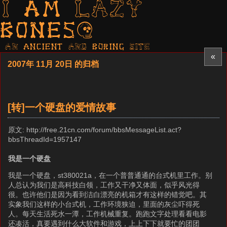
I am LAZY
bones?
AN ancient AND boring SITE
«
2007年 11月 20日 的归档
[转]一个硬盘的爱情故事
原文: http://free.21cn.com/forum/bbsMessageList.act?
bbsThreadId=1957147
我是一个硬盘
我是一个硬盘，st380021a，在一个普普通通的台式机里工作。别
人总认为我们是高科技白领，工作又干净又体面，似乎风光得
很。也许他们是因为看到洁白漂亮的机箱才有这样的错觉吧。其
实象我们这样的小台式机，工作环境狭迫，里面的灰尘吓得死
人。每天生活死水一潭，工作机械重复。跑跑文字处理看看电影
还凑活，真要遇到什么大软件和游戏，上上下下就要忙的团团