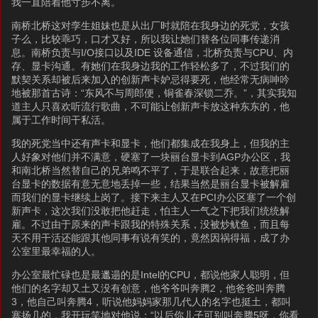
我一直陪着他寸步不离。
南桥北桥这对孪生姐妹也是从出厂时就陪在我身边的死党，女孩
子么，比较乖巧，口才又好，所以我让她们替各位同事传递消
息。南桥负责与I/O接口以及IDE 设备通信，北桥负责与CPU、内
存、显卡沟通。有她们在我身边我的工作轻松多了，不过我们的
默契关系却被后来加入的创新声卡妒忌得要死，他经常无病呻吟
地被那首古诗：“东风不与周郎便，铜雀春深锁二乔。”，其实我知
道主人只喜欢听流行歌曲，不可能让创新声卡放这种东东的，他
属于工作时间干私活。
我的死党当中还有声卡和显卡，他们都集成在我身上，但我的主
人好象对他们并不满意，硬塞了一块丽台显卡到AGP办公区，我
和南北桥当然替自己的兄弟鸣不平了，于是联合起来，故意把丽
台显卡的数据有意无意地丢掉一些，结果当然是丽台显卡被解雇
而我们的显卡继续上岗了。接下来主人又在PCI办公区塞了一个创
新声卡，这次我们没敢把他赶走，怕主人一气之下把我们统统解
雇。不过由于原来的声卡跟我的特殊关系，没被炒鱿鱼，而且每
天不用干活还能跟其他同事有说有笑的，竟然因祸得福，成了办
公室里最幸福的人。
办公室最忙碌也是最邋遢的是Intel的CPU，都说他家人聪明，但
他们的名字却又土又没有创意，他爷爷叫奔腾2，他爸爸叫奔腾
3，他自己叫奔腾4，听说他妈妈家那几代人的名字也挺土，都叫
塞扬几的，我开玩笑地对他说：“以后你儿子可别叫奔腾5呀，你看