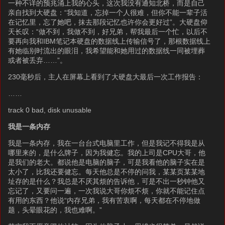
一种不详的预兆涌上我的心头，这次我没有通知北桥，而是自己
亲自找到大硬盘：“我知道，忘掉一个人很难，但你不能一辈子活
在记忆里，忘了她吧，抹去那段记忆也许你会更好过”。大硬盘仰
天长叹：“做不到，我做不到，好兄弟，帮我最后一个忙，以后不
要再向我和IBM笔记本硬盘的数据线上传输信号了，那根数据线上
有她临别时流出的眼泪，我希望能和她用过的数据线一同被埋葬
或者被丢弃……”。
230毫秒后，主人在屏幕上看到了大硬盘大最后一次工作报告：
……
track 0 bad, disk unusable
我是一条内存
我是一条内存，我在一台台式电脑里工作，但是我记不得我是从
哪里来的，是什么牌子，因为我健忘。我的上司是CPU大哥，他
是我们的老大。都说他是电脑的脑子，可是我看他的脑子实在是
太小了，比我还要健忘。每天他总是不停的问我，某某页某某地
址存的是什么？我总是不厌其烦的告诉他，可是不出一秒钟他又
忘记了，又要问一遍，一次我说大哥你烦不烦，你就不能记住点
有用的东西？他说“内存兄弟，我有苦衷啊，每天都在不停地做
题，头晕眼花的，我也难啊。”