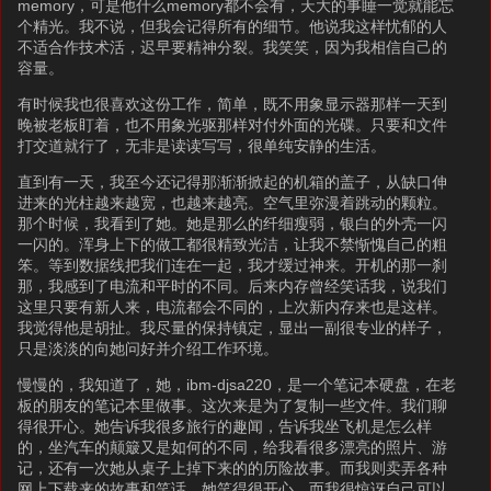
memory，可是他什么memory都不会有，天大的事睡一觉就能忘
个精光。我不说，但我会记得所有的细节。他说我这样忧郁的人
不适合作技术活，迟早要精神分裂。我笑笑，因为我相信自己的
容量。
有时候我也很喜欢这份工作，简单，既不用象显示器那样一天到
晚被老板盯着，也不用象光驱那样对付外面的光碟。只要和文件
打交道就行了，无非是读读写写，很单纯安静的生活。
直到有一天，我至今还记得那渐渐掀起的机箱的盖子，从缺口伸
进来的光柱越来越宽，也越来越亮。空气里弥漫着跳动的颗粒。
那个时候，我看到了她。她是那么的纤细瘦弱，银白的外壳一闪
一闪的。浑身上下的做工都很精致光洁，让我不禁惭愧自己的粗
笨。等到数据线把我们连在一起，我才缓过神来。开机的那一刹
那，我感到了电流和平时的不同。后来内存曾经笑话我，说我们
这里只要有新人来，电流都会不同的，上次新内存来也是这样。
我觉得他是胡扯。我尽量的保持镇定，显出一副很专业的样子，
只是淡淡的向她问好并介绍工作环境。
慢慢的，我知道了，她，ibm-djsa220，是一个笔记本硬盘，在老
板的朋友的笔记本里做事。这次来是为了复制一些文件。我们聊
得很开心。她告诉我很多旅行的趣闻，告诉我坐飞机是怎么样
的，坐汽车的颠簸又是如何的不同，给我看很多漂亮的照片、游
记，还有一次她从桌子上掉下来的的历险故事。而我则卖弄各种
网上下载来的故事和笑话。她笑得很开心。而我很惊讶自己可以