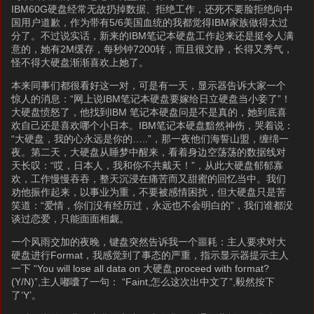
IBM60G硬盘经常无故扔掉数据、拒绝工作，还死不要脸拒绝向中
国用户道歉，作为带有5/6美国血统的我都觉得IBM家族做得太过
分了。不过说实话，新来的IBM笔记本硬盘工作起来还是挺令人满
意的，她有2M缓存，每秒钟7200转，而且很文静，长得又秀气，
怪不得大硬盘渐渐喜欢上她了。
本来同事们都很看好这一对，可是有一天，显示器告诉大家一个
惊人的消息：“网上说IBM笔记本硬盘要嫁给日立硬盘当小妾了”！
大硬盘愤怒了，他找到IBM 笔记本硬盘问是不是真的，她到底喜
欢自己还是喜欢哪个小日本。IBM笔记本硬盘黯然神伤，哭着说：
“大硬盘，我的心永远是你的…..”，那一夜他们海誓山盟，缠绵一
夜。第二天，大硬盘从睡梦中醒来，看着身边空荡荡的数据线对
天长叹：“哎，日本人，我和你不共戴天！”，从此大硬盘郁郁寡
欢，工作慢慢吞吞，整天沉浸在痛苦而又甜蜜的回忆当中。我们
劝他振作起来，以事业为重，不要被感情困扰，但大硬盘只是苦
笑道：“爱情，你们没有经历过，永远也不会明白的”，我们谁都没
谈过恋爱，只能面面相觑。
一个风雨交加的夜晚，键盘突然告诉我一个噩耗：主人要求对大
硬盘进行Format，我感觉到了事态的严重，指示显示器提示主人
一下 “You will lose all data on 大硬盘,proceed with format?
(Y/N)”,主人嘟囔了一句： “Faint,怎么这次出中文了”,毅然按下
了‘Y’。