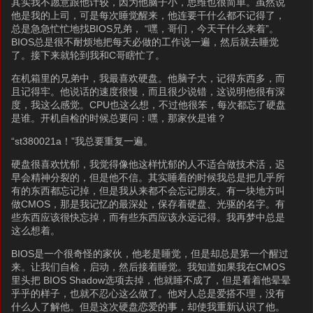
其实我不愿意跟他计较，因为他脑子小，思维也很简单。虽然说
他是我的上司，可是每次睡觉醒来，他连要干什么都不记得了，
总是急急忙忙地找BIOS兄弟， “嘿，哥们，今天干什么来着”。
BIOS总是很不耐烦地把每天必做的工作说一遍，然后就去睡觉
了。接下来就轮到我和C哥瞎忙了。
在机箱里的兄弟中，我最喜欢硬盘。他脑子大，记得东西多，而
且记得牢。他说话的速度很慢，而且很少说错，这说明他很有深
度，我这么感觉。CPU也这么想，不过他很笨，每次都忘了硬盘
是谁。开机自检的时候总要问：嘿，那家伙是谁？
“st380021a！”我总要重复一遍。
硬盘很喜欢忧郁，我觉得像他这样忧郁的人不适合做技术活，迟
早会精神分裂的，但是他不信。其实睡着的时候我总是把几乎所
有的东西都忘记掉，但是我从来都不会忘记朋友。有一块地方叫
做CMOS，那是我记忆的最深处，保存着硬盘、光驱的名字。有
些东西应该很快忘掉，而有些东西应该永远记得。我再梦中总是
这么想着。
BIOS是一个很奇怪的家伙，他老是睡觉，但是却总是第一个醒过
来。让我们自检，启动，然后接着睡觉。我知道如果我在CMOS
里头把 BIOS Shadow选项去掉，他就睡不成了，但是看着他晕晕
乎乎的样子，也就不忍心这么做了。他对人总是爱搭不理，没有
什么人了解他。但是这次硬盘恋爱的事，却使我重新认识了他。