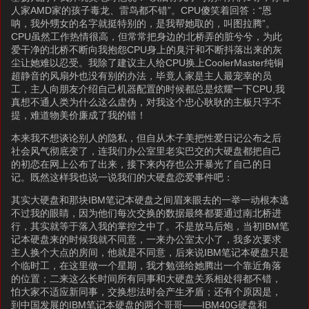
人家AMD家的孩子毒龙、雷鸟都不错”。CPU傻笑着回答：“恩
呐，我外甥女的名字就挺特别的，是我帮她取的，叫图拉腾”。
CPU虽然工作热情很高，但常常把身边的北桥弄的脏兮兮，为此
爱干净的北桥不断向我抱怨CPU身上的臭汗和不断抖落出来的灰
尘让她难以忍受。我除了建议主人给CPU换上CoolerMaster纯铜
超静音的风扇外也没有别的办法，毕竟人家是主人最宠幸的员
工，主人向朋友介绍自己机器配置的时候都总是炫耀一下CPU,我
真想不通人类为什么这么虚伪，对我这个忠心耿耿的主板只字不
提，难道物美价廉成了我的错！
本来我不想谈论别人的隐私，但自从木子美把性爱日记公布之后
社会风气彻底变了，连我们办公室里老实巴交的大硬盘都把自己
的初恋在网上公布了出来，接下来内存也公开暴光了自己的日
记。既然这样我也说一说我们的大硬盘恋爱事件吧：
其实大硬盘和那块IBM笔记本硬盘之间眉来眼去的一举一动根本逃
不过我的眼睛，因为他们每次交换的数据最终都要通过南北桥进
行，其实就等于落入我的掌控之中了。不是放马后炮，当初IBM笔
记本硬盘来的时候我就不同意，一来办公室太小了，我多次要求
主人换个大点的房间，他就是不同意，后来说IBM笔记本硬盘只是
个临时工，在这里做一个星期，我才勉强给她腾出一个靠近角落
的位置；二来这么长时间所有同事和大硬盘关系相处得都不错，
怕大家不适应新同事，交换想法时会产生矛盾；还有个原因是，
到中国发展的IBM笔记本硬盘的两个哥哥——IBM40G硬盘和