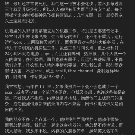
转，最后还常常要死机。我们这一行技术变化快，差不多每过两
三年就要升级换代，所以人人都很有压力而且没有安全感。每个
新板卡来的时候都神采飞扬踌躇满志，几年光阴一过，就变得灰
头土脸意志消沉。
机箱里的人都很羡慕能去别的机器工作。特别是去那些笔记本，
经常可以出差飞来飞去，住五星级的酒店，还不用干重活，运行
运行word，上网聊聊天就行了。而我更喜欢去那些大服务器，在
特别干净明亮的机房里工作。虽然工作时间长点，但是福利好，
24小时不间断电源，ups，而且还有阵列，热插拔，几个人做一个
人的事情，多轻松啊。而且也很有面子，只运行关键应用，不像
我们这里，什么乱七八糟的事情都要做。不过我知道，那些硬盘
都很厉害，不是scsi，就是 scsi ii, fibre channel，象我这样ide
的，能混到工作站就算很不错了。
我常常想，当年在工厂里，如果我努力一下会不会也成了一个
scsi，或者至少做一个笔记本硬盘。但我又会想，也许这些都是命
运。不过我从不抱怨。内存就常常抱怨，抱怨他们主板部门的复
杂，抱怨他如何跟新来的杂牌内存不兼容，网卡和电视卡又是如
何的冲突。
我的朋友不多，内存算一个。他很瘦的而我很胖，他动作很快，
而我总是很慢。我们是一起来这台机器的，他总是不停地说，而
我只是听。我从来不说。内存的头脑很简单，虽然英文名字叫