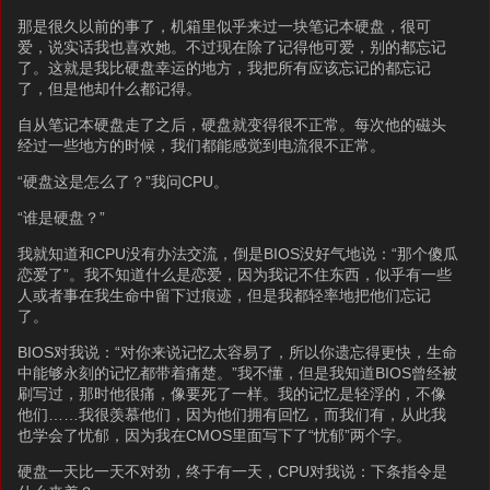
那是很久以前的事了，机箱里似乎来过一块笔记本硬盘，很可
爱，说实话我也喜欢她。不过现在除了记得他可爱，别的都忘记
了。这就是我比硬盘幸运的地方，我把所有应该忘记的都忘记
了，但是他却什么都记得。
自从笔记本硬盘走了之后，硬盘就变得很不正常。每次他的磁头
经过一些地方的时候，我们都能感觉到电流很不正常。
“硬盘这是怎么了？”我问CPU。
“谁是硬盘？”
我就知道和CPU没有办法交流，倒是BIOS没好气地说：“那个傻瓜
恋爱了”。我不知道什么是恋爱，因为我记不住东西，似乎有一些
人或者事在我生命中留下过痕迹，但是我都轻率地把他们忘记
了。
BIOS对我说：“对你来说记忆太容易了，所以你遗忘得更快，生命
中能够永刻的记忆都带着痛楚。”我不懂，但是我知道BIOS曾经被
刷写过，那时他很痛，像要死了一样。我的记忆是轻浮的，不像
他们……我很羡慕他们，因为他们拥有回忆，而我们有，从此我
也学会了忧郁，因为我在CMOS里面写下了“忧郁”两个字。
硬盘一天比一天不对劲，终于有一天，CPU对我说：下条指令是