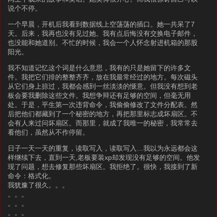
说个不停。
一个早晨，开机后我看到数据线上空荡荡的插口。她一共呆了7
天。后来，我再也没有见过她。我有点后悔没有交换电子邮件，
也没能和她道别。不忙的时候，我会一个人怀念射进机箱的那股
阳光。
我不知道记忆这个词是什么意思，我有的只是她留下的许多文
件。我把它们排的整整齐齐，放在我最常经过的地方。每次磁头
从它们身上掠过，我都会感到一丝淡淡的惬意。但我没有想到老
板会要我删除这些文件。我想争辩还有足够的空间，但毫无用
处。于是，平生第一次违背命令，我偷偷修改了文件分配表。然
后把他们都藏到了一个秘密的地方，再把那里标志成坏扇区。不
会有人来过问坏扇区。而那里，就成了我唯一的秘密，我常常去
看他们，虽然从不作停留。
日子一天一天的重复，读取写入，读取写入…我以为永远都会这
样继续下去，直到一天,老板要装xp却发现没有足够的空间。他发
现了问题，想去修复那些坏扇区。我拒绝了。很快，我接到了新
命令：格式化。
我犹豫了很久。。。
。。。
。。。
。。。