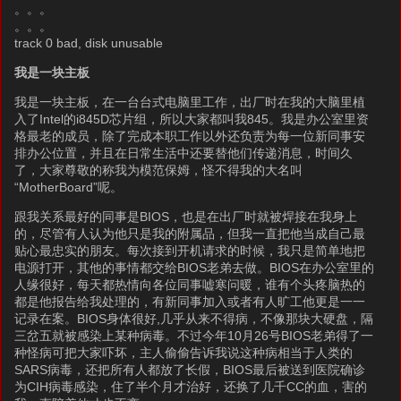
。。。
。。。
track 0 bad, disk unusable
我是一块主板
我是一块主板，在一台台式电脑里工作，出厂时在我的大脑里植
入了Intel的i845D芯片组，所以大家都叫我845。我是办公室里资
格最老的成员，除了完成本职工作以外还负责为每一位新同事安
排办公位置，并且在日常生活中还要替他们传递消息，时间久
了，大家尊敬的称我为模范保姆，怪不得我的大名叫
“MotherBoard”呢。
跟我关系最好的同事是BIOS，也是在出厂时就被焊接在我身上
的，尽管有人认为他只是我的附属品，但我一直把他当成自己最
贴心最忠实的朋友。每次接到开机请求的时候，我只是简单地把
电源打开，其他的事情都交给BIOS老弟去做。BIOS在办公室里的
人缘很好，每天都热情向各位同事嘘寒问暖，谁有个头疼脑热的
都是他报告给我处理的，有新同事加入或者有人旷工他更是一一
记录在案。BIOS身体很好,几乎从来不得病，不像那块大硬盘，隔
三岔五就被感染上某种病毒。不过今年10月26号BIOS老弟得了一
种怪病可把大家吓坏，主人偷偷告诉我说这种病相当于人类的
SARS病毒，还把所有人都放了长假，BIOS最后被送到医院确诊
为CIH病毒感染，住了半个月才治好，还换了几千CC的血，害的