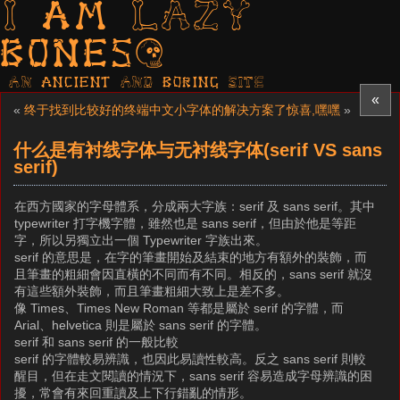
I am LAZY
bones?
AN ancient AND boring SITE
«
«
终于找到比较好的终端中文小字体的解决方案了
惊喜,嘿嘿
»
什么是有衬线字体与无衬线字体(serif VS sans
serif)
在西方國家的字母體系，分成兩大字族：serif 及 sans serif。其中
typewriter 打字機字體，雖然也是 sans serif，但由於他是等距
字，所以另獨立出一個 Typewriter 字族出來。
serif 的意思是，在字的筆畫開始及結束的地方有額外的裝飾，而
且筆畫的粗細會因直橫的不同而有不同。相反的，sans serif 就沒
有這些額外裝飾，而且筆畫粗細大致上是差不多。
像 Times、Times New Roman 等都是屬於 serif 的字體，而
Arial、helvetica 則是屬於 sans serif 的字體。
serif 和 sans serif 的一般比較
serif 的字體較易辨識，也因此易讀性較高。反之 sans serif 則較
醒目，但在走文閱讀的情況下，sans serif 容易造成字母辨識的困
擾，常會有來回重讀及上下行錯亂的情形。