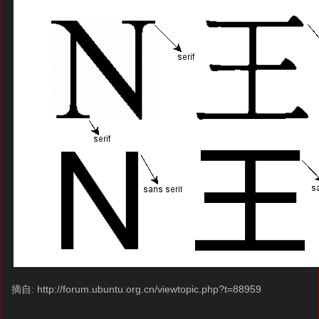
摘自: http://forum.ubuntu.org.cn/viewtopic.php?t=88959