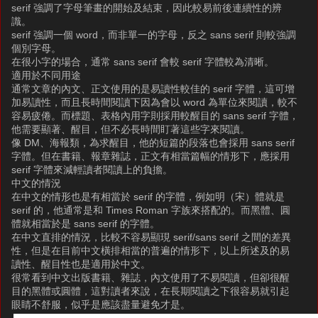
serif 強調了字母筆畫的開始及結束，因此較易前後連續性的辨
識。
serif 強調一個 word，而非單一的字母，反之 sans serif 則較強調
個別字母。
在很小字的場合，通常 sans serif 會較 serif 字體較為清晰。
適用於不同用途
通常文章的內文、正文使用的是易讀性較佳的 serif 字體，這可增
加易讀性，而且長時間閱讀下因為會以 word 為單位來閱讀，較不
容易疲倦。而標題、表格內用字則採用較醒目的 sans serif 字體，
他需要顯著、醒目，但不必長時間盯著這些字來閱讀。
像 DM、海報類，為求醒目，他的短篇的段落也會採用 sans serif
字體。但在書籍、報章雜誌，正文有相當篇幅的情形下，應採用
serif 字體來減輕讀者閱讀上的負擔。
中文的情況
在中文的情形也是有相當於 serif 的字體，例如明（宋）體就是
serif 的，他通常是和 Times Roman 字族來搭配的。而黑體、圓
體就相當於是 sans serif 的字體。
在中文直排的情況，比較不容易顯現 serif/sans serif 之間的差異
性，但是在目前中文橫排相當的普遍的情形下，以上所述及的易
讀性、醒目性也是適用於中文。
很常看到中文出版書籍、雜誌，內文使用了不易閱讀，但卻很醒
目的黑體或圓體，這對讀者來說，在長期閱讀之下很容易就引起
眼睛不舒服，似乎是應該盡量避免才是。