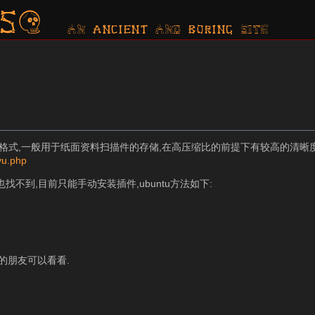
s?
AN ancient AND boring SITE
压缩格式,一般用于纸面资料扫描件的存储,在高压缩比的前提下有较高的清晰度
jvu.php
也找不到,目前只能手动安装插件,ubuntu方法如下:
的朋友可以看看.
»