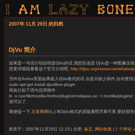
I am LAZY bone
2007年 11月 29日 的归档
DjVu 简介
如果是一句话介绍说明是DjVu的话,我想应该是:DjVu是一种图像
想更详细就看看这个官方介绍吧:
http://djvu.org/resources/whatisd
另外在firefox里面如果嵌入DjVu格式的话,会提示缺少插件,自动查找
sudo apt-get install djvulibre-plugin
再执行如下语句启用插件:
ln -s /usr/lib/mozilla-firefox/plugins/nsdejavu.so ~/.mozilla/plugins/
就可以了.
顺便提一下,
文泉驿网站
上有DjVu格式的原版康熙字典可查.爱好国学
发表于：2007年11月29日 12:23 | 分类:
备忘
,
网站收集
|
1 个评论 