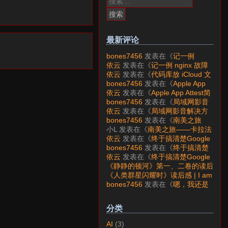
索：
最新评论
bones7456
发表在《
记一例
nginx 故障分析
》
依云
发表在《
记一例 nginx 故障
分析
》
依云
发表在《
代码库放 iCloud 文
件夹会怎样？
》
bones7456
发表在《
Apple App
Attest简介
》
依云
发表在《
Apple App Attest简
介
》
bones7456
发表在《
局域网影音
解决方案——Jellyfin
》
依云
发表在《
局域网影音解决方
案——Jellyfin
》
bones7456
发表在《
南美之旅
——卡拉法特看莫雷诺大冰川
》
小L
发表在《
南美之旅——卡拉法
特看莫雷诺大冰川
》
依云
发表在《
终于搞清楚Google
账号的所属国家的逻辑了
》
bones7456
发表在《
终于搞清楚
Google账号的所属国家的逻辑
依云
发表在《
终于搞清楚Google
了
》
账号的所属国家的逻辑了
》
《静静的顿河》第一、二卷的读后
感 | I am LAZY bones?
发表在
《人类群星闪耀时》读后感 | I am
《
《人类群星闪耀时》读后感
》
LAZY bones?
发表在《
《显微镜
bones7456
发表在《
嗯，我还是
下的大明》读后感
》
喜欢下载mp3
》
分类
AI
(3)