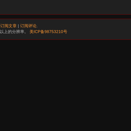
.
订阅文章
|
订阅评论
.
68以上的分辨率。
美ICP备98753210号