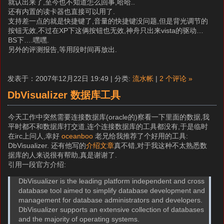
就认出来了,至今也不知道怎么回事,哈哈..
还有内置的读卡器也直接可以用了.
支持差一点的就是快捷键了,音量的快捷键没问题,但是背光调节的
按钮无效,不过在XP下这俩按钮也无效,神舟只出来vista的驱动…
BS下….嘿嘿.
另外的评测报告,等用段时间再放出.
发表于：2007年12月22日 19:49 | 分类:
流水帐
|
2 个评论 »
DbVisualizer 数据库工具
今天工作中突然需要连接数据库(oracle的)察看一下里面的数据,我
平时都不和数据库打交道,连个连接数据库的工具都没有,于是临时
在irc上问人,幸好
oceanboo
老兄给我推荐了个好用的工具:
DbVisualizer. 还有他写的
介绍文章
真不错,对于我这种不太熟悉数
据库的人来说很有帮助,真是谢谢了.
引用一段官方介绍:
DbVisualizer is the leading platform independent and cross
database tool aimed to simplify database development and
management for database administrators and developers.
DbVisualizer supports an extensive collection of databases
and the majority of operating systems.