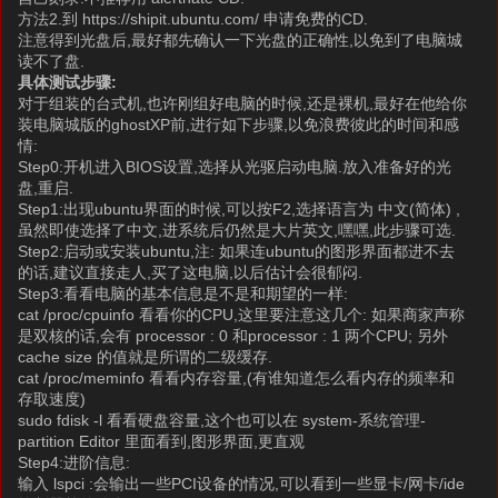
方法2.到 https://shipit.ubuntu.com/ 申请免费的CD.
注意得到光盘后,最好都先确认一下光盘的正确性,以免到了电脑城
读不了盘.
具体测试步骤:
对于组装的台式机,也许刚组好电脑的时候,还是裸机,最好在他给你
装电脑城版的ghostXP前,进行如下步骤,以免浪费彼此的时间和感
情:
Step0:开机进入BIOS设置,选择从光驱启动电脑.放入准备好的光
盘,重启.
Step1:出现ubuntu界面的时候,可以按F2,选择语言为 中文(简体) ,
虽然即使选择了中文,进系统后仍然是大片英文,嘿嘿,此步骤可选.
Step2:启动或安装ubuntu,注: 如果连ubuntu的图形界面都进不去
的话,建议直接走人,买了这电脑,以后估计会很郁闷.
Step3:看看电脑的基本信息是不是和期望的一样:
cat /proc/cpuinfo 看看你的CPU,这里要注意这几个: 如果商家声称
是双核的话,会有 processor : 0 和processor : 1 两个CPU; 另外
cache size 的值就是所谓的二级缓存.
cat /proc/meminfo 看看内存容量,(有谁知道怎么看内存的频率和
存取速度)
sudo fdisk -l 看看硬盘容量,这个也可以在 system-系统管理-
partition Editor 里面看到,图形界面,更直观
Step4:进阶信息:
输入 lspci :会输出一些PCI设备的情况,可以看到一些显卡/网卡/ide