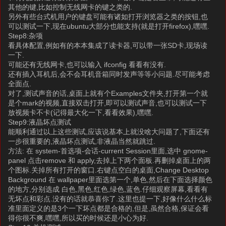
其他的键,比如控制无线网卡的键之类的.
另外有些台式机用户的键盘可能有诸如打开浏览器之类的按钮,也
可以测试一下,现在ubuntu大部分也能支持(就是打开firefox),嘿嘿.
Step8:杂项
看具体配置,例如有的本本集成了读卡器,可以带一张SD卡,现场读
一下.
可能还有无线网卡,也可以输入 ifconfig 看看有没有.
还有插入耳机后,会不会耳机音箱同时发声等等小问题.尽可能考虑
全面点.
对了,测试声音的话,桌面上就有个Examples文件夹,打开第一个就
是个mark的视频,直接双击打开,即可以测试声音,也可以测试一下
放视频卡不卡(记得最大化一下,看看效果),嘿嘿.
Step9:液晶坏点测试
能顺利通过以上这些测试,应该说基本上就没啥大问题了,下面还有
一步很重要的,液晶坏点测试,非液晶当然就跳过.
方法: 在 system-首选项-会话-current Session里面,选中 gnome-
panel 点击remove 和 apply,去掉上下两个面板.再删掉桌面上的两
个图标.关掉所有打开的窗口.右键点空白的桌面,Change Desktop
Background 在 wallpaper里面选第一个,单色,然后在下面选择颜色
的地方,分别选成 白色,黑色,红色,绿色,蓝色.仔细观察屏幕,看看有
无坏点和彩点.没有的话就恭喜你了.这里也提一下,好像什么什么标
准里面定义的是3个一下坏点都是合格的,但是,虽然合格,保证会看
得你很不爽,嘿嘿,所以买的时候还是小心为好.