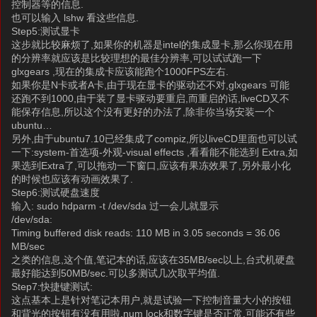
控制器等的信息.
也可以输入 lshw 看这些信息.
Step5:测试显卡
这步就比较麻烦了,如果你的机器是intel的集成显卡,那么你现在用
的分辨率就应该是比较理想的最佳分辨率,可以试试跑一下
glxgears ,现在的集成卡应该能跑个1000FPS左右.
如果你是N卡或者A卡,由于现在显卡的驱动还不对,glxgears 可能
还跑不到1000,由于装了显卡驱动要重启,而重启的话,liveCD又不
能保存信息,所以这个没有更好的办法了,除非你当场安装一个
ubuntu…
另外,由于ubuntu7.10已经集成了compiz,所以liveCD里面也可以试
一下:system-首选项-外观-visual effects ,看看能不能选到 Extra,如
果选到Extra了,可以拖动一下窗口,应该有果冻效果了,另外最小化
的时候也应该有动画效果了.
Step6:测试硬盘速度
输入: sudo hdparm -t /dev/sda 过一会儿就显示
/dev/sda:
Timing buffered disk reads: 110 MB in 3.05 seconds = 36.06
MB/sec
之类的信息,这个值,笔记本的话,应该在35MB/sec以上,台式机硬盘
最好能达到50MB/sec.可以多测试几次取平均值.
Step7:快捷键测试:
这点基本上是针对笔记本用户,就是试验一下控制音量大小的按钮
和背光的按钮有没有用啦,num lock和数字键是否正常,可能还有些