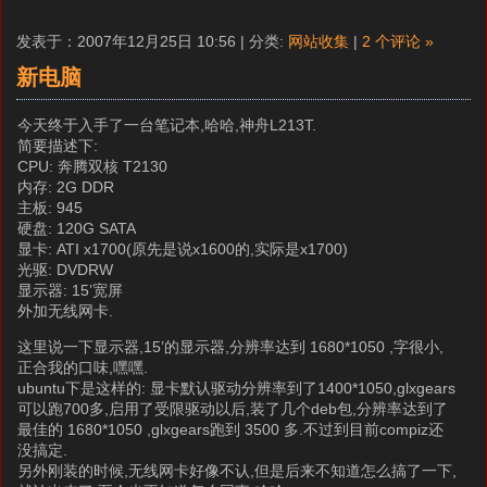
发表于：2007年12月25日 10:56 | 分类:
网站收集
|
2 个评论 »
新电脑
今天终于入手了一台笔记本,哈哈,神舟L213T.
简要描述下:
CPU: 奔腾双核 T2130
内存: 2G DDR
主板: 945
硬盘: 120G SATA
显卡: ATI x1700(原先是说x1600的,实际是x1700)
光驱: DVDRW
显示器: 15’宽屏
外加无线网卡.
这里说一下显示器,15’的显示器,分辨率达到 1680*1050 ,字很小,
正合我的口味,嘿嘿.
ubuntu下是这样的: 显卡默认驱动分辨率到了1400*1050,glxgears
可以跑700多,启用了受限驱动以后,装了几个deb包,分辨率达到了
最佳的 1680*1050 ,glxgears跑到 3500 多.不过到目前compiz还
没搞定.
另外刚装的时候,无线网卡好像不认,但是后来不知道怎么搞了一下,