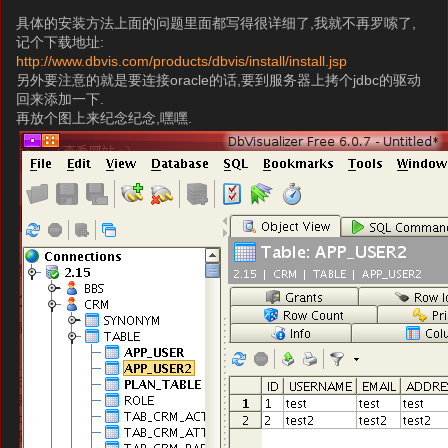
具体的安装方法上面的问题里面都写得很详细了,我就不再罗嗦了,
记个下载地址:
http://www.dbvis.com/products/dbvis/install/install.jsp
另外要注意的就是要连接oracle的话,要到服务器上拷个jdbc的驱动
回来添加一下.
再放个图上来纪念纪念,嘿嘿.