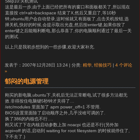
Step10:关机测试
这是最后一步,由于上面已经把所有的窗口和面板都关了,所以现在
直接按 ctrl+alt+backspace 结束了X,然后又重启了,等10秒
钟,ubuntu用户会自动登录,这时候就又有面板了,点击关机按钮,选
择关机,快好的时候,会提示取出光盘,然后按enter键,如果你按了
enter键之后能顺利断电,那么恭喜了,你的电脑顺利通过了最后一关
的测试.
以上只是我初步想到的一些步骤,欢迎大家补充.
发表于：2007年12月28日 13:24 | 分类:
精华
,
经验技巧
|
4 个评论
»
郁闷的电源管理
刚买的新电脑,ubuntu下,关机后无法正常断电,试了很多方法都无
效.非得按住电脑键5秒钟才关得了…
/etc/modules 里面加了 apm power_off=1 不管用.
BIOS设置里面除了启动顺序之外,几乎没啥可调的了.
换了386的内核也不行….
刚又试了下在内核启动参数上加 noacpi 也还是不行(另外加
acpi=off 的话,启动到 waiting for root filesystem 的时候就停住了,
下不去了.)