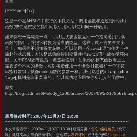
甚至
(******state[i]) ();
这是一个在ANSI C中流行的不良方法：调用函数和通过指针调用
函数(或任意层次的指针间接引用)可以使用同一种语法。
如果你想干得漂亮一点，可以让状态函数返回一个指向通用后续
函数的指针，并把它转换为适当的类型。这样，就不需要全局变
量了。如果你不想搞得太花哨，可以使用一个switch语句作为一种
简朴的状态机，方法是赋值给控制变量并把switch语句放在循环内
部。关于FSM还有最后一点需要说明：如果你的状态函数看上去
需要多个不同的参数，可以考虑使用一个参数计数器和一个字符
串指针数组，就像main函数的参数一样。我们熟悉的int argc,char
*argv[]机制是非常普遍的，可以成功地应用在你所定义的函数中。
原文:
http://blog.csdn.net/Melody_1208/archive/2007/09/22/1795676.aspx
最后修改时间: 2007年11月07日 18:30
本文章发表于： 2007年11月07日 18:30 | 所属分类：
备忘
,
编程相关
. | 您可
以
在此
订阅本文章的所有评论. | 您也可以
发表评论
, 或从您的网站
trackback
.