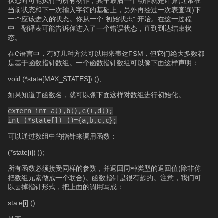
状态时可能执行的所有动作，其中最后一个动作就是计算(通常在
当前状态和下一次输入字符的基础上，另外再经过一次表查询)下
一个应该进入的状态。你从一个”初始状态” 开始。在这一过程
中，翻译表可能告诉你进入了一个错误状态，直到到达结束状
态。
在C语言中，有好几种方法可以用来表达FSM，但它们绝大多数都
是基于函数指针数组。一个函数指针数组可以像下面这样声明：
void (*state[MAX_STATES]) ();
如果知道了函数名，就可以像下面这样对数组进行初始化。
extern int a(),b(),c(),d();
int (*state[]) ()={a,b,c,c};
可以通过数组中的指针来调用函数：
(*state[i]) ();
所有函数必须接受同样的参数，并返回同种类型的返回值(除非你
把数组元素做成一个联合)。函数指针是很有趣的。注意，我们可
以去掉指针形式，把上面的调用写成：
state[i] ();