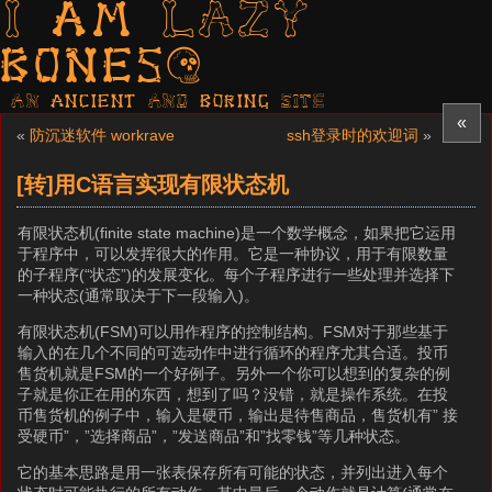
I am LAZY
bones?
AN ancient AND boring SITE
«
«
防沉迷软件 workrave
ssh登录时的欢迎词
»
[转]用C语言实现有限状态机
有限状态机(finite state machine)是一个数学概念，如果把它运用
于程序中，可以发挥很大的作用。它是一种协议，用于有限数量
的子程序(“状态”)的发展变化。每个子程序进行一些处理并选择下
一种状态(通常取决于下一段输入)。
有限状态机(FSM)可以用作程序的控制结构。FSM对于那些基于
输入的在几个不同的可选动作中进行循环的程序尤其合适。投币
售货机就是FSM的一个好例子。另外一个你可以想到的复杂的例
子就是你正在用的东西，想到了吗？没错，就是操作系统。在投
币售货机的例子中，输入是硬币，输出是待售商品，售货机有” 接
受硬币”，”选择商品”，”发送商品”和”找零钱”等几种状态。
它的基本思路是用一张表保存所有可能的状态，并列出进入每个