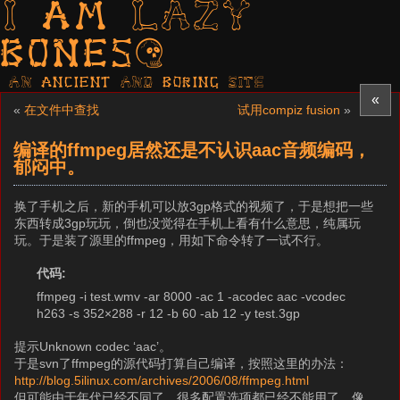
I am LAZY
bones?
AN ancient AND boring SITE
«
«
在文件中查找
试用compiz fusion
»
编译的ffmpeg居然还是不认识aac音频编码，
郁闷中。
换了手机之后，新的手机可以放3gp格式的视频了，于是想把一些
东西转成3gp玩玩，倒也没觉得在手机上看有什么意思，纯属玩
玩。于是装了源里的ffmpeg，用如下命令转了一试不行。
代码:
ffmpeg -i test.wmv -ar 8000 -ac 1 -acodec aac -vcodec
h263 -s 352×288 -r 12 -b 60 -ab 12 -y test.3gp
提示Unknown codec ‘aac’。
于是svn了ffmpeg的源代码打算自己编译，按照这里的办法：
http://blog.5ilinux.com/archives/2006/08/ffmpeg.html
但可能由于年代已经不同了，很多配置选项都已经不能用了，像