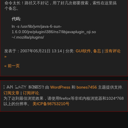
命令太长！路径又不好记，用了好几次都要搜索，索性在这里搞
个备忘。
代码:
ln -s /usr/lib/jvm/java-6-sun-
1.6.0.00/jre/plugin/i386/ns7/libjavaplugin_oji.so
~/.mozilla/plugins/
发表于：2007年05月21日 13:14 | 分类:
GUI软件
,
备忘
|
没有评论
»
« 前一页
由
WordPress
和
bones7456
主题提供支持.
I am LAZY bones?
订阅文章
|
订阅评论
.
为了达到最佳浏览效果，请使用firefox等非IE内核浏览器和1024*768
以上的分辨率。
美ICP备98753210号