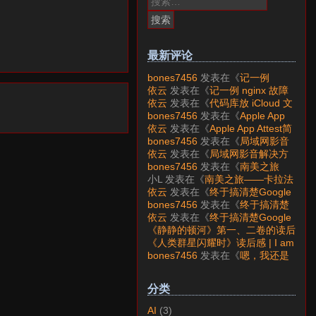
索：
最新评论
bones7456
发表在《
记一例
nginx 故障分析
》
依云
发表在《
记一例 nginx 故障
分析
》
依云
发表在《
代码库放 iCloud 文
件夹会怎样？
》
bones7456
发表在《
Apple App
Attest简介
》
依云
发表在《
Apple App Attest简
介
》
bones7456
发表在《
局域网影音
解决方案——Jellyfin
》
依云
发表在《
局域网影音解决方
案——Jellyfin
》
bones7456
发表在《
南美之旅
——卡拉法特看莫雷诺大冰川
》
小L
发表在《
南美之旅——卡拉法
特看莫雷诺大冰川
》
依云
发表在《
终于搞清楚Google
账号的所属国家的逻辑了
》
bones7456
发表在《
终于搞清楚
Google账号的所属国家的逻辑
依云
发表在《
终于搞清楚Google
了
》
账号的所属国家的逻辑了
》
《静静的顿河》第一、二卷的读后
感 | I am LAZY bones?
发表在
《人类群星闪耀时》读后感 | I am
《
《人类群星闪耀时》读后感
》
LAZY bones?
发表在《
《显微镜
bones7456
发表在《
嗯，我还是
下的大明》读后感
》
喜欢下载mp3
》
分类
AI
(3)