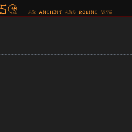
s?
AN ancient AND boring SITE