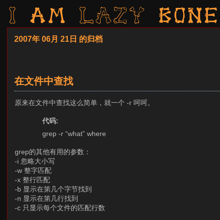
I am LAZY bone
2007年 06月 21日 的归档
在文件中查找
原来在文件中查找这么简单，就一个 -r 呵呵。
代码:
grep -r “what” where
grep的其他有用的参数：
-i 忽略大小写
-w 整字匹配
-x 整行匹配
-b 显示在第几个字节找到
-n 显示在第几行找到
-c 只显示每个文件的匹配行数