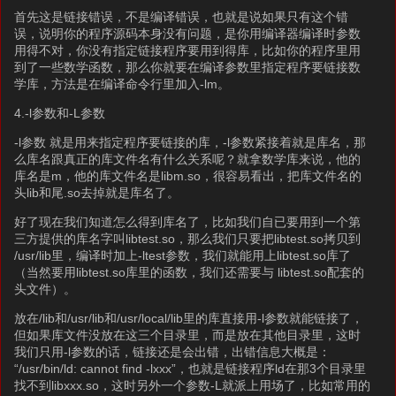
首先这是链接错误，不是编译错误，也就是说如果只有这个错
误，说明你的程序源码本身没有问题，是你用编译器编译时参数
用得不对，你没有指定链接程序要用到得库，比如你的程序里用
到了一些数学函数，那么你就要在编译参数里指定程序要链接数
学库，方法是在编译命令行里加入-lm。
4.-l参数和-L参数
-l参数 就是用来指定程序要链接的库，-l参数紧接着就是库名，那
么库名跟真正的库文件名有什么关系呢？就拿数学库来说，他的
库名是m，他的库文件名是libm.so，很容易看出，把库文件名的
头lib和尾.so去掉就是库名了。
好了现在我们知道怎么得到库名了，比如我们自已要用到一个第
三方提供的库名字叫libtest.so，那么我们只要把libtest.so拷贝到
/usr/lib里，编译时加上-ltest参数，我们就能用上libtest.so库了
（当然要用libtest.so库里的函数，我们还需要与 libtest.so配套的
头文件）。
放在/lib和/usr/lib和/usr/local/lib里的库直接用-l参数就能链接了，
但如果库文件没放在这三个目录里，而是放在其他目录里，这时
我们只用-l参数的话，链接还是会出错，出错信息大概是：
“/usr/bin/ld: cannot find -lxxx”，也就是链接程序ld在那3个目录里
找不到libxxx.so，这时另外一个参数-L就派上用场了，比如常用的