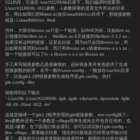
X11的库，它放在 /usr/X11R6/lib目录下，我们编译时就要用-
L/usr/X11R6/lib -lX11参数，-L参数跟着的是库文件所在的目录
名。再比如我们把libtest.so放在/aaa/bbb/ccc目录下，那链接参数
就是- L/aaa/bbb/ccc -ltest
另外，大部分libxxxx.so只是一个链接，以RH9为例，比如libm.so
它链接到/lib/libm.so.x， /lib/libm.so.6又链接到/lib/libm-2.3.2.so，
如果没有这样的链接，还是会出错，因为ld只会找libxxxx.so，所
以如果你要用到xxxx库，而只有libxxxx.so.x或者libxxxx-x.x.x.so，
做一个链接就可以了ln -s libxxxx-x.x.x.so libxxxx.so
手工来写链接参数总是很麻烦的，还好很多库开发包提供了生成
链接参数的程序，名字一般叫xxxx-config，一般放在/usr/bin目录
下，比如gtk1.2的链接参数生成程序是gtk-config，执行
gtk-config –libs
就能得到以下输出
“-L/usr/lib -L/usr/X11R6/lib -lgtk -lgdk -rdynamic -lgmodule -lglib
-ldl -lXi -lXext -lX11 -lm”
这就是编译一个gtk1.2程序所需的gtk链接参数，xxx-config除了–
libs参数外还有一个参数是–cflags用来生成头文件包含目录的，也
就是-I参数，在下面我们将会讲到。你可以试试执行gtk-config –
libs –cflags，看看输出结果。现在的问题就是怎样用这些输出结
果了，最笨的方法就是复制粘贴或者照抄，聪明的办法是在编译