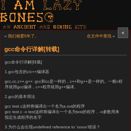
I am LAZY
bones?
AN ancient AND boring SITE
«
«
我们相爱5年了。
在文件中查找
»
gcc命令行详解[转载]
gcc命令行详解[转载]
1.gcc包含的c/c++编译器
gcc,cc,c++,g++: gcc和cc是一样的，c++和g++是一样的。一般c程
序就用gcc编译，c++程序就用g++编译。
2.gcc的基本用法
gcc test.c这样将编译出一个名为a.out的程序
gcc test.c -o test这样将编译出一个名为test的程序，-o参数用来
指定生成程序的名字
3.为什么会出现undefined reference to ‘xxxxx’错误？