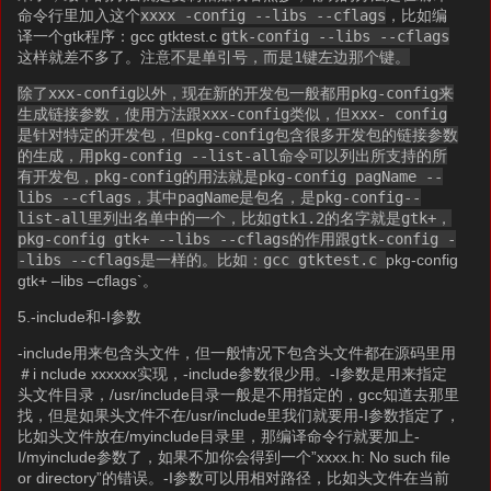
命令行里加入这个
xxxx -config --libs --cflags
，比如编
译一个gtk程序：gcc gtktest.c
gtk-config --libs --cflags
这样就差不多了。注意
不是单引号，而是1键左边那个键。
除了xxx-config以外，现在新的开发包一般都用pkg-config来
生成链接参数，使用方法跟xxx-config类似，但xxx- config
是针对特定的开发包，但pkg-config包含很多开发包的链接参数
的生成，用pkg-config --list-all命令可以列出所支持的所
有开发包，pkg-config的用法就是pkg-config pagName --
libs --cflags，其中pagName是包名，是pkg-config--
list-all里列出名单中的一个，比如gtk1.2的名字就是gtk+，
pkg-config gtk+ --libs --cflags的作用跟gtk-config -
-libs --cflags是一样的。比如：gcc gtktest.c
pkg-config
gtk+ –libs –cflags`。
5.-include和-I参数
-include用来包含头文件，但一般情况下包含头文件都在源码里用
＃i nclude xxxxxx实现，-include参数很少用。-I参数是用来指定
头文件目录，/usr/include目录一般是不用指定的，gcc知道去那里
找，但是如果头文件不在/usr/include里我们就要用-I参数指定了，
比如头文件放在/myinclude目录里，那编译命令行就要加上-
I/myinclude参数了，如果不加你会得到一个”xxxx.h: No such file
or directory”的错误。-I参数可以用相对路径，比如头文件在当前