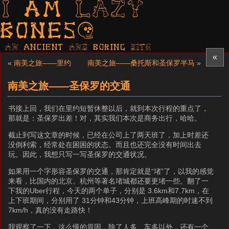
I am LAZY
bones?
AN ancient AND boring SITE
«
«
南美之旅——里约
南美之旅——桑托斯和圣保罗半马
»
南美之旅——圣保罗的交通
书接上回，我们在里约短暂休整以后，就到本次行程的重点了，
那就是：圣保罗出差！对，其实我们本次是商务出行，哈哈。
截止到写这文章的时候，已经在公司上了两天班了，加上时差还
没倒利索，经常处在困困的状态。而且也还完全没有时间出去
玩。因此，我想只写一写圣保罗的交通状况。
如果用一个字形容圣保罗的交通，那肯定就是“堵”了，以我的感觉
来看，比国内的北京、杭州等著名堵城都还要更堵一些。翻了一
下我的Uber行程，今天的两个单子，分别是 3.6km和7.7km，在
上下班期间，分别用了 31分钟和43分钟，上班高峰期的时速不到
7km/h，真的没有走路快！
我观察了一下，这么慢的原因，除了人多、车多以外，还有一个